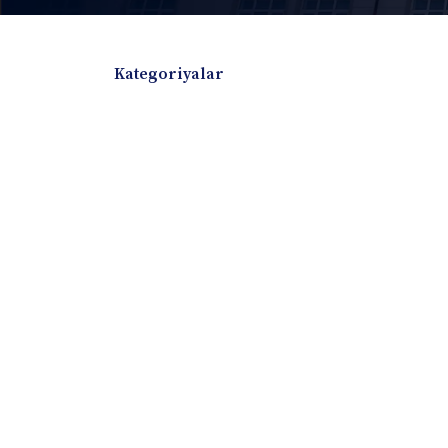
Kategoriyalar
Badiiy adabiyotlar
Boshqa turdagi adabiyotlar
Darslik
Dissertatsiya Avtoreferat
Elektron resurs
Ilmiy to'plam
Jurnal
Kitob albom
Konferensiya materiallari
Laboratoriya ish
Lug'at
Maqolalar
Metodik qo`llanma
Monografiya
Mustaqil ish
Nazorat savollari-testlar
O'quv qo'llanma
O'quv yoki fan dasturlari
O'quv-uslubiy majmua
O'quv-uslubiy qo'llanma
Prezident asarlar
Risola
Taqdimot