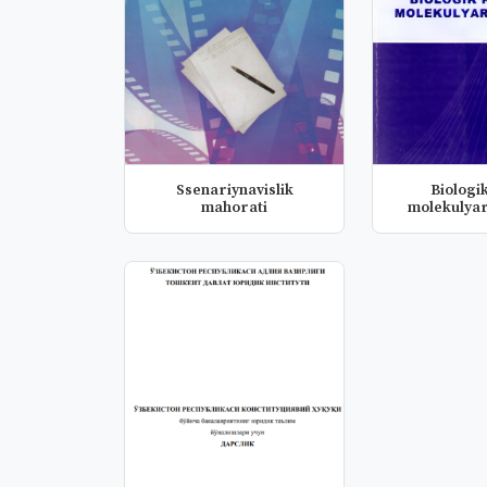
Ssenariynavislik
Biologi
mahorati
molekulyar