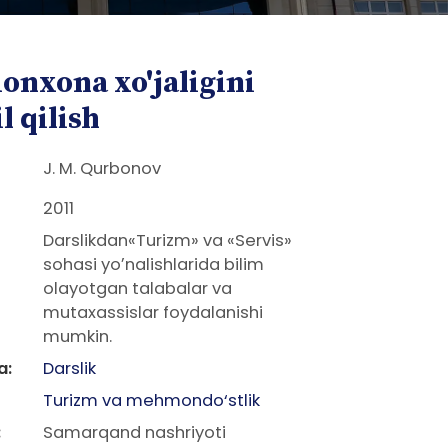
nxona xo'jaligini
l qilish
J. M. Qurbonov
2011
Darslikdan«Turizm» va «Servis»
sohasi yoʼnalishlarida bilim
olayotgan talabalar va
mutaxassislar foydalanishi
mumkin.
a:
Darslik
Turizm va mehmondo‘stlik
:
Samarqand nashriyoti