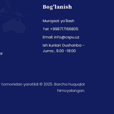
Bog'lanish
Murojaat yo'llash
Tel: +998717166805
Email: info@cspu.uz
Ish kunlari: Dushanba -
Juma , 9.00 -18:00
ar
tomonidan yaratildi © 2025. Barcha huquqlar
himoyalangan.