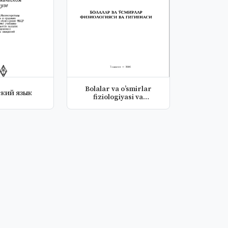
Bolalar va oʼsmirlar
ский язык
fiziologiyasi va
gigienasini