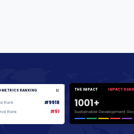
THE IMPACT
IMPACT RAN
METRICS RANKING
1001+
#9918
al Rank
#51
Sustainable Development Goa
onal Rank