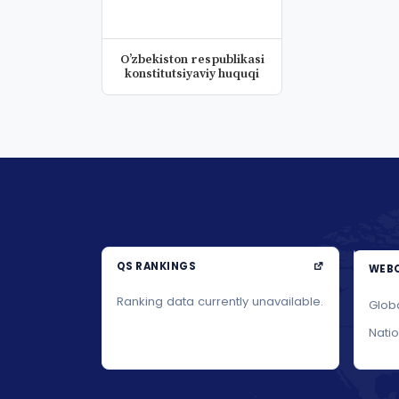
Oʼzbekiston respublikasi
konstitutsiyaviy huquqi
QS RANKINGS
WEBO
Ranking data currently unavailable.
Glob
Nati