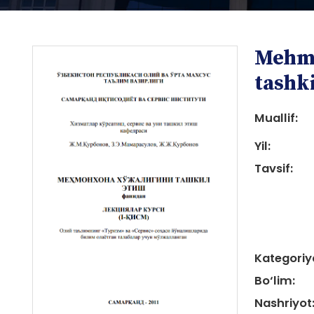
Mehmo
tashki
Muallif:
Yil:
i
Tavsif:
i
Kategoriy
Bo‘lim:
Nashriyot