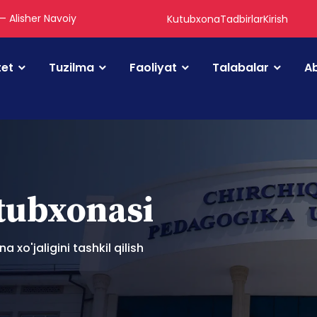
 — Alisher Navoiy
Kutubxona
Tadbirlar
Kirish
tet
Tuzilma
Faoliyat
Talabalar
Ab
utubxonasi
xo'jaligini tashkil qilish