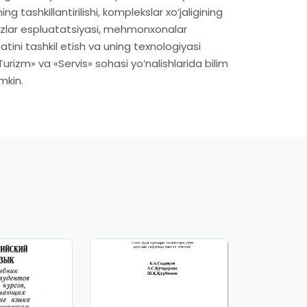
 tashkillantirilishi, komplekslar xoʼjaligining
ihozlar espluatatsiyasi, mehmonxonalar
atini tashkil etish va uning texnologiyasi
«Turizm» va «Servis» sohasi yoʼnalishlarida bilim
mkin.