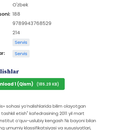
O'zbek
soni:
188
9789943768529
214
Servis
ar:
Servis
lishlar
nload 1 (Qism)
(185.29 KB)
vis» sohasi yoʼnalishlarida bilim olayotgan
ashkil etish" kafedrasining 2011 yil mart
 Institut oʼquv-uslubiy kengash № bayoni bilan
 umumiy klassifikatsiyasi va xususiyatlari,