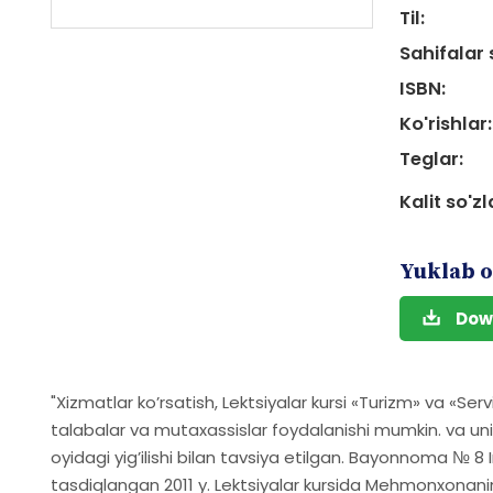
Til:
Sahifalar 
ISBN:
Ko'rishlar:
Teglar:
Kalit so'zl
Yuklab o
Dow
"Xizmatlar koʼrsatish, Lektsiyalar kursi «Turizm» va «Ser
talabalar va mutaxassislar foydalanishi mumkin. va uni t
oyidagi yigʼilishi bilan tavsiya etilgan. Bayonnoma № 8
tasdiqlangan 2011 y. Lektsiyalar kursida Mehmonxonaning