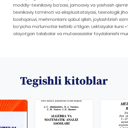
moddiy-texnikaviy baʼzasi, jamoaviy va yashash qismining
texnikaviy taʼminoti va ekspluatatsiyasi, texnologik j
boshqaruvi, mehmonlarni qabul qilish, joylashtirish xizm
boʼyicha maʼlumotlar keltirib oʼtilgan. Lektsiyalar kursi 
olayotgan talabalar va mutaxassislar foydalanishi mu
Tegishli kitoblar