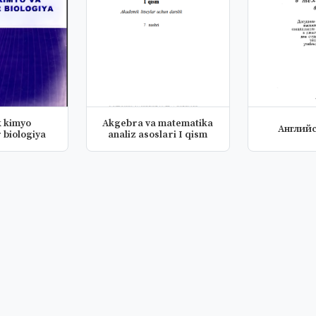
k kimyo
Akgebra va matematika
Англий
 biologiya
analiz asoslari I qism