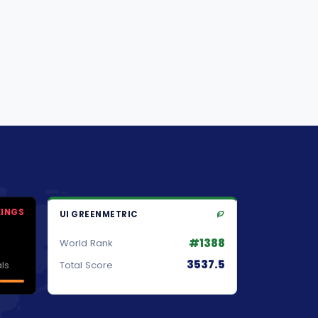
KINGS
UI GREENMETRIC
#1388
World Rank
3537.5
ls
Total Score