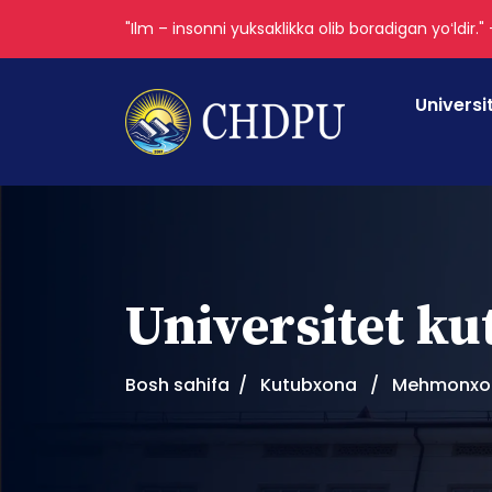
"Ilm – insonni yuksaklikka olib boradigan yoʻldir."
Universi
Universitet k
Bosh sahifa
Kutubxona
Mehmonxona 