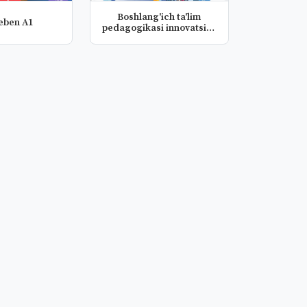
Boshlang'ich ta'lim
eben A1
pedagogikasi innovatsiya
va in...