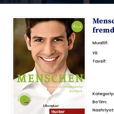
Mensc
fremd
Muallif:
Yil:
i
Tavsif:
i
Kategoriy
Bo‘lim:
Nashriyot