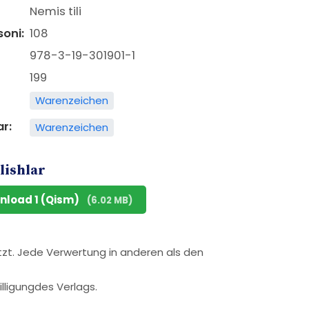
Nemis tili
soni:
108
978-3-19-301901-1
199
Warenzeichen
ar:
Warenzeichen
lishlar
nload 1 (Qism)
(6.02 MB)
tzt. Jede Verwertung in anderen als den
illigungdes Verlags.