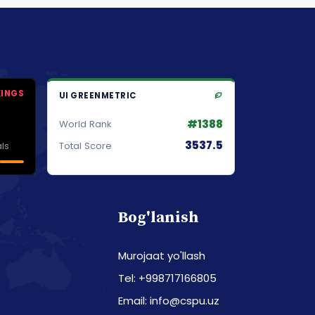
KINGS
UI GREENMETRIC
#1388
World Rank
3537.5
ls
Total Score
Bog'lanish
Murojaat yo'llash
Tel: +998717166805
Email: info@cspu.uz