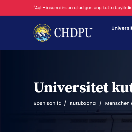
"Aql – insonni inson qiladigan eng katta boylikdir
Universi
Universitet k
Bosh sahifa
Kutubxona
Menschen d