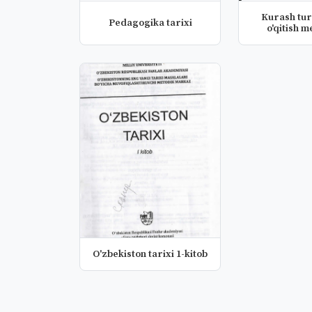
Kurash turl
Pedagogika tarixi
o'qitish m
O'zbekiston tarixi 1-kitob