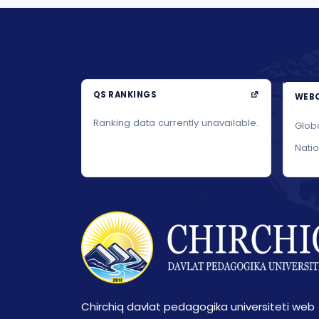
QS RANKINGS
WEBO
Ranking data currently unavailable.
Glob
Nati
Chirchiq davlat pedagogika universiteti web