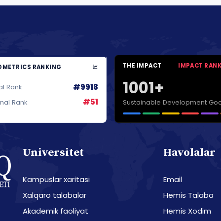
THE IMPACT
IMPACT RAN
METRICS RANKING
1001+
#9918
al Rank
#51
Sustainable Development Goa
onal Rank
Universitet
Havolalar
Kampuslar xaritasi
Email
Xalqaro talabalar
Hemis Talaba
Akademik faoliyat
Hemis Xodim