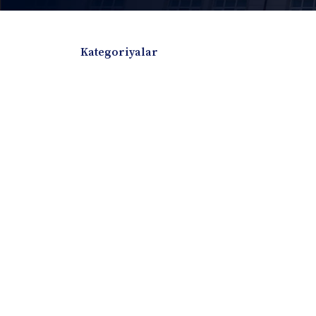
Kategoriyalar
Badiiy adabiyotlar
Boshqa turdagi adabiyotlar
Darslik
Dissertatsiya Avtoreferat
Elektron resurs
Ilmiy to'plam
Jurnal
Kitob albom
Konferensiya materiallari
Laboratoriya ish
Lug'at
Maqolalar
Metodik qo`llanma
Monografiya
Mustaqil ish
Nazorat savollari-testlar
O'quv qo'llanma
O'quv yoki fan dasturlari
O'quv-uslubiy majmua
O'quv-uslubiy qo'llanma
Prezident asarlar
Risola
Taqdimot