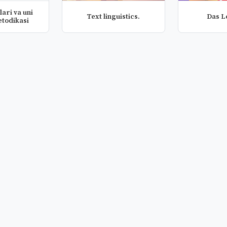
ari va uni
Text linguistics.
Das L
etodikasi