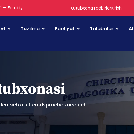
." — Forobiy
Kutubxona
Tadbirlar
Kirish
tet
Tuzilma
Faoliyat
Talabalar
Ab
utubxonasi
eutsch als fremdsprache kursbuch