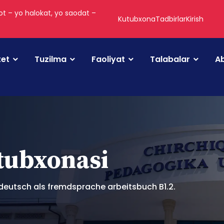
t – yo halokat, yo saodat –
Kutubxona
Tadbirlar
Kirish
tet
Tuzilma
Faoliyat
Talabalar
Ab
utubxonasi
eutsch als fremdsprache arbeitsbuch B1.2.