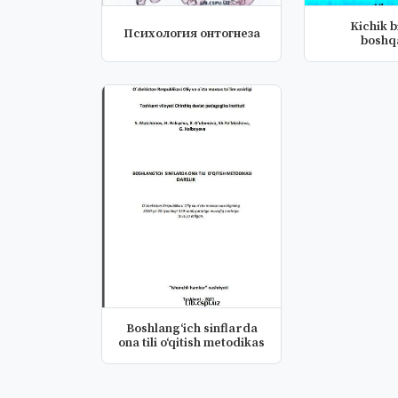
Kichik b
Психология онтогнеза
boshq
Boshlang‘ich sinflarda
ona tili o‘qitish metodikas