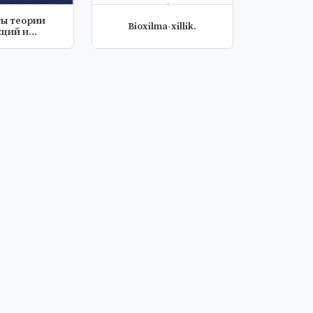
ты теории
Bioxilma-xillik.
кций и
онального
ализа