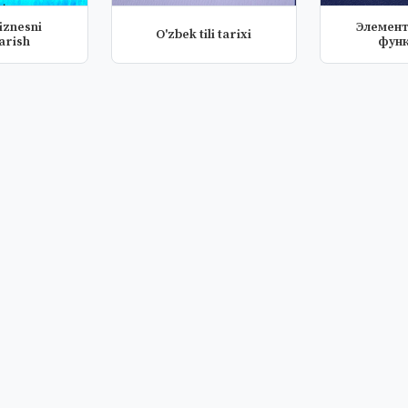
iznesni
Элемен
O'zbek tili tarixi
arish
фун
функици
ан