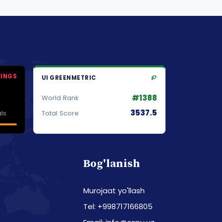
KINGS
UI GREENMETRIC
#1388
World Rank
3537.5
ls
Total Score
Bog'lanish
Murojaat yo'llash
Tel: +998717166805