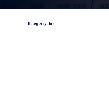
Kategoriyalar
Badiiy adabiyotlar
Boshqa turdagi adabiyotlar
Darslik
Dissertatsiya Avtoreferat
Elektron resurs
Ilmiy to'plam
Jurnal
Kitob albom
Konferensiya materiallari
Laboratoriya ish
Lug'at
Maqolalar
Metodik qo`llanma
Monografiya
Mustaqil ish
Nazorat savollari-testlar
O'quv qo'llanma
O'quv yoki fan dasturlari
O'quv-uslubiy majmua
O'quv-uslubiy qo'llanma
Prezident asarlar
Risola
Taqdimot