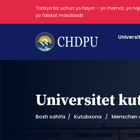
Tarbiya biz uchun yo hayot – yo mamot, yo najo
yo falokat masalasidir.
Universi
Universitet k
Bosh sahifa
Kutubxona
Menschen d