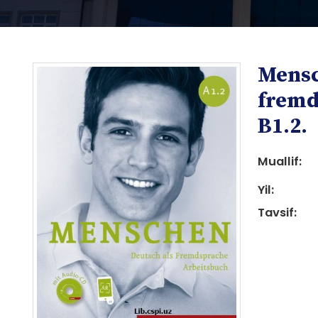
Mensc
fremd
B1.2.
Muallif:
i
Yil:
Tavsif:
i