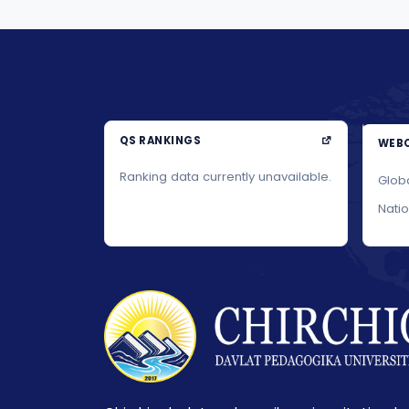
QS RANKINGS
WEBO
Ranking data currently unavailable.
Glob
Nati