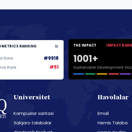
THE IMPACT
IMPACT RAN
METRICS RANKING
1001+
#9918
al Rank
#51
Sustainable Development Goa
onal Rank
Universitet
Havolalar
Kampuslar xaritasi
Email
Xalqaro talabalar
Hemis Talaba