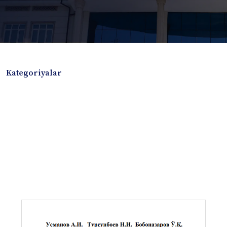
Kategoriyalar
Badiiy adabiyotlar
Boshqa turdagi adabiyotlar
Darslik
Dissertatsiya Avtoreferat
Elektron resurs
Ilmiy to'plam
Jurnal
Kitob albom
Konferensiya materiallari
Laboratoriya ishi
Lug'at
Maqolalar
Metodik qo`llanma
Monografiya
Mustaqil ish
Nazorat savollari-testlar
O'quv qo'llanma
O'quv yoki fan dasturlari
O'quv-uslubiy majmua
O'quv-uslubiy qo'llanma
Prezident asarlari
Risola
Taqdimot