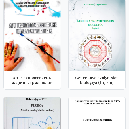
Арт технологиясиы
Genetikava evolyutsion
жэре шығармашқлиқ
biologiya (I-qism)