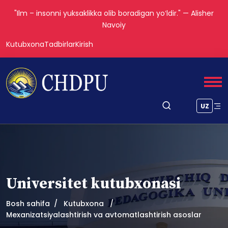
"Ilm – insonni yuksaklikka olib boradigan yoʻldir." — Alisher
Navoiy
Kutubxona
Tadbirlar
Kirish
UZ
Universitet kutubxonasi
Bosh sahifa
Kutubxona
Mexanizatsiyalashtirish va avtomatlashtirish asoslar