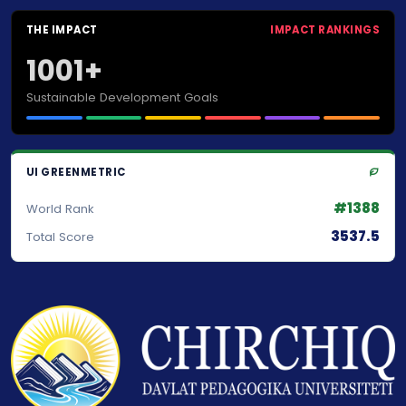
THE IMPACT
IMPACT RANKINGS
1001+
Sustainable Development Goals
UI GREENMETRIC
#1388
World Rank
3537.5
Total Score