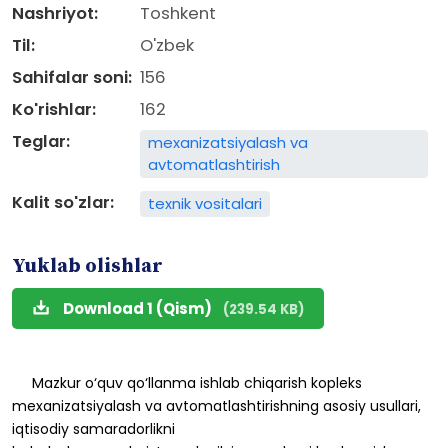
Nashriyot:
Toshkent
Til:
O'zbek
Sahifalar soni:
156
Ko'rishlar:
162
Teglar:
mexanizatsiyalash va
avtomatlashtirish
Kalit so'zlar:
texnik vositalari
Yuklab olishlar
Download 1 (Qism)
(239.54 KB)
Mazkur
o‘quv
qo‘llanma
ishlab
chiqarish
kopleks
mexanizatsiyalash
va avtomatlashtirishning
asosiy
usullari,
iqtisodiy
samaradorlikni