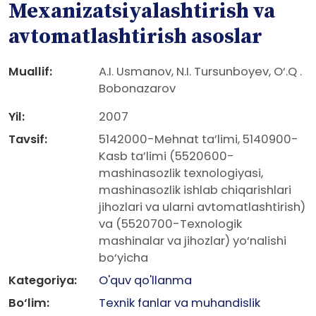
Mexanizatsiyalashtirish va
avtomatlashtirish asoslar
Muallif:
A.I. Usmanov, N.I. Tursunboyev, O‘.Q .
Bobonazarov
Yil:
2007
Tavsif:
5142000-Mehnat ta’limi, 5140900-
Kasb ta’limi (5520600-
mashinasozlik texnologiyasi,
mashinasozlik ishlab chiqarishlari
jihozlari va ularni avtomatlashtirish)
va (5520700-Texnologik
mashinalar va jihozlar) yo‘nalishi
bo‘yicha
Kategoriya:
O'quv qo'llanma
Bo‘lim:
Texnik fanlar va muhandislik