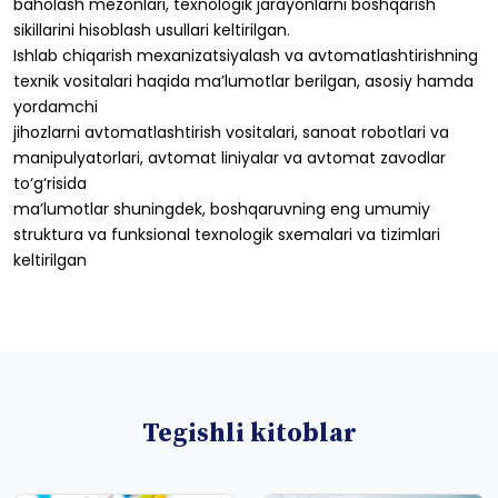
baholash
mezonlari,
texnologik
jarayonlarni
boshqarish
sikillarini hisoblash
usullari
keltirilgan.
Ishlab
chiqarish
mexanizatsiyalash
va
avtomatlashtirishning
texnik vositalari
haqida
ma’lumotlar
berilgan,
asosiy
hamda
yordamchi
jihozlarni
avtomatlashtirish
vositalari,
sanoat
robotlari
va
manipulyatorlari,
avtomat
liniyalar
va
avtomat
zavodlar
to‘g‘risida
ma’lumotlar
shuningdek,
boshqaruvning
eng
umumiy
struktura
va funksional
texnologik
sxemalari
va
tizimlari
keltirilgan
Tegishli kitoblar