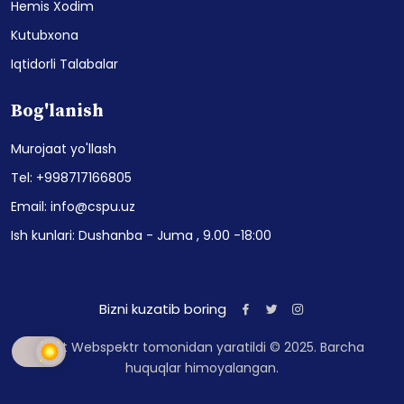
Hemis Xodim
Kutubxona
Iqtidorli Talabalar
Bog'lanish
Murojaat yo'llash
Tel: +998717166805
Email: info@cspu.uz
Ish kunlari: Dushanba - Juma , 9.00 -18:00
Bizni kuzatib boring
Sayt Webspektr tomonidan yaratildi © 2025. Barcha
huquqlar himoyalangan.