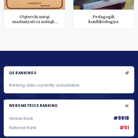
O'qtuvchi nutqi
Pedagogik
madaniyati va notiqlik
konfliktologiya
san'ati
QS RANKINGS
Ranking data currently unavailable.
WEBOMETRICS RANKING
#9918
Global Rank
#51
National Rank