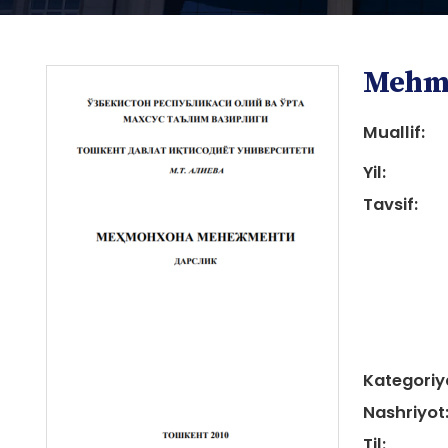
Mehm
Muallif:
Yil:
Tavsif:
i
i
Kategoriy
Nashriyot
Til: