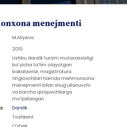
onxona menejmenti
M.Aliyeva
2010
Ushbu darslik turizm mutaxassisligi
boʼyicha taʼlim olayotgan
bakalavrlar, magistratura
tinglovchilari hamda mehmonxona
menejmenti bilan shugʼullanuvchi
va barcha qiziquvchilarga
moʼljallangan
a:
Darslik
:
Toshkent
O'zbek