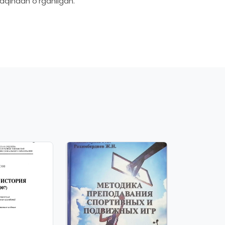
yaqindan oʼrganilgan.