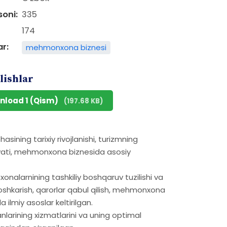
soni:
335
174
ar:
mehmonxona biznesi
lishlar
nload 1 (Qism)
(197.68 KB)
ining tarixiy rivojlanishi, turizmning
iyati, mehmonxona biznesida asosiy
nxonalarnining tashkiliy boshqaruv tuzilishi va
oshkarish, qarorlar qabul qilish, mehmonxona
 ilmiy asoslar keltirilgan.
arining xizmatlarini va uning optimal