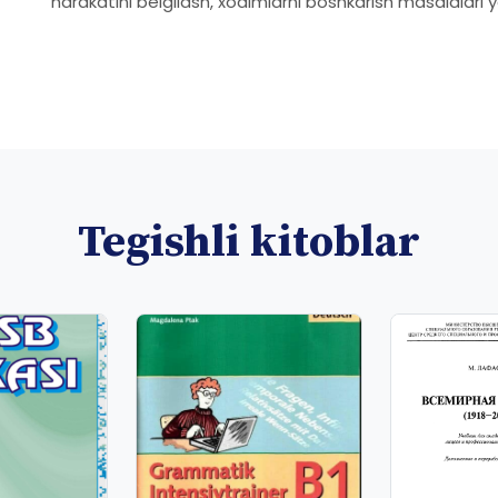
harakatini belgilash, xodimlarni boshkarish masalalari 
Tegishli kitoblar