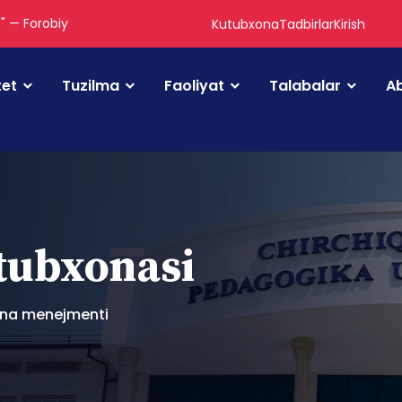
." — Forobiy
Kutubxona
Tadbirlar
Kirish
tet
Tuzilma
Faoliyat
Talabalar
Ab
utubxonasi
a menejmenti