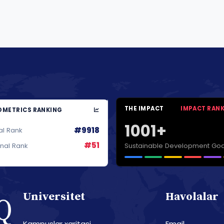
THE IMPACT
IMPACT RAN
METRICS RANKING
1001+
#9918
al Rank
#51
Sustainable Development Goa
onal Rank
Universitet
Havolalar
Kampuslar xaritasi
Email