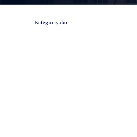
Kategoriyalar
Badiiy adabiyotlar
Boshqa turdagi adabiyotlar
Darslik
Dissertatsiya Avtoreferat
Elektron resurs
Ilmiy to'plam
Jurnal
Kitob albom
Konferensiya materiallari
Laboratoriya ish
Lug'at
Maqolalar
Metodik qo`llanma
Monografiya
Mustaqil ish
Nazorat savollari-testlar
O'quv qo'llanma
O'quv yoki fan dasturlari
O'quv-uslubiy majmua
O'quv-uslubiy qo'llanma
Prezident asarlar
Risola
Taqdimot