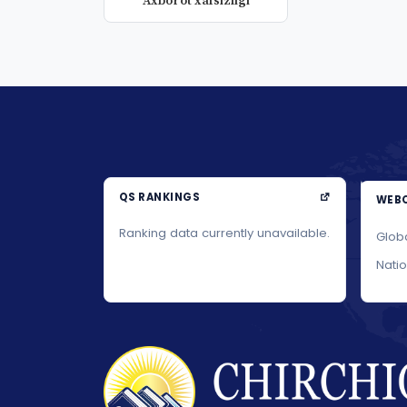
Axborot xafsizligi
QS RANKINGS
WEBO
Ranking data currently unavailable.
Glob
Nati