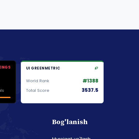
KINGS
UI GREENMETRIC
#1388
World Rank
3537.5
ls
Total Score
Bog'lanish
Murojaat yo'llash