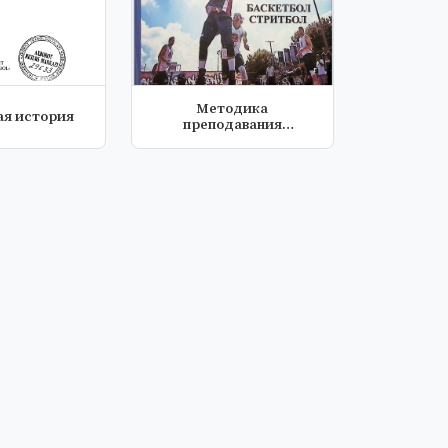
Методика
ая история
преподавания
спортивных и
подвижных игр (...