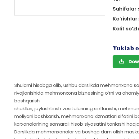
Sahifalar 
Ko'rishlar:
Kalit so'zl
Yuklab o
Dow
Shularni hisobga olib, ushbu darslikda mehmonxona sohas
rivojlanishida mehmonxona biznesining oʼrni va aham
boshqarish
shakllari, joylashtirish vositalarining sinflanishi, mehmo
moliyani boshkarish, mehmonxona xizmatlari sifatini b
korxonalarining samarali hisob siyosatini tanlashi haqida
Darslikda mehmonxonalar va boshqa dam olish maskanl