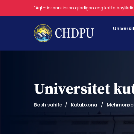
"Aql – insonni inson qiladigan eng katta boylikdir
Universi
Universitet k
Bosh sahifa
Kutubxona
Mehmonxon