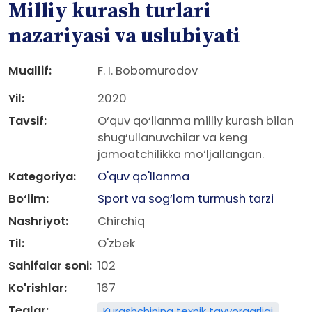
Milliy kurash turlari
nazariyasi va uslubiyati
Muallif:
F. I. Bobomurodov
Yil:
2020
Tavsif:
O‘quv qo‘llanma milliy kurash bilan
shug‘ullanuvchilar va keng
jamoatchilikka mo‘ljallangan.
Kategoriya:
O'quv qo'llanma
Bo‘lim:
Sport va sog‘lom turmush tarzi
Nashriyot:
Chirchiq
Til:
O'zbek
Sahifalar soni:
102
Ko'rishlar:
167
Teglar:
Kurashchining texnik tayyorgarligi