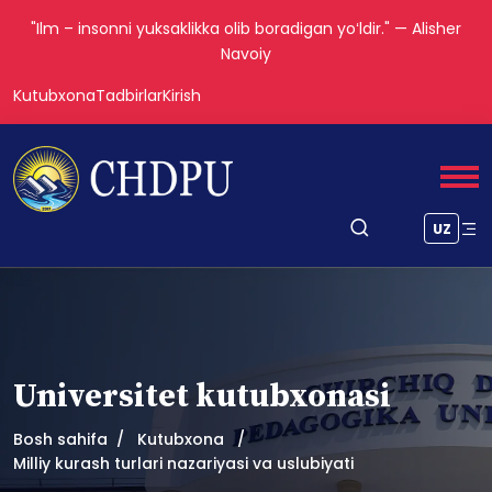
"Ilm – insonni yuksaklikka olib boradigan yoʻldir." — Alisher
Navoiy
Kutubxona
Tadbirlar
Kirish
UZ
Universitet kutubxonasi
Bosh sahifa
Kutubxona
Milliy kurash turlari nazariyasi va uslubiyati