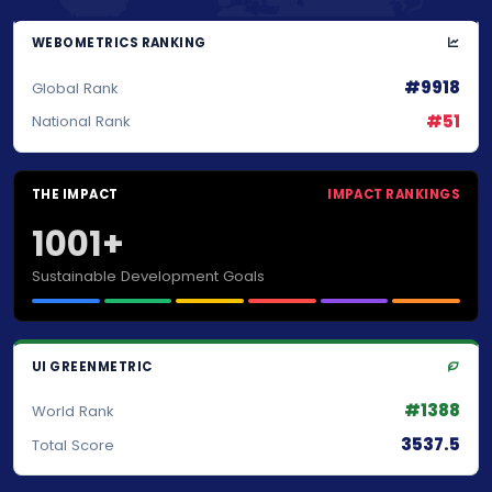
WEBOMETRICS RANKING
#9918
Global Rank
#51
National Rank
THE IMPACT
IMPACT RANKINGS
1001+
Sustainable Development Goals
UI GREENMETRIC
#1388
World Rank
3537.5
Total Score