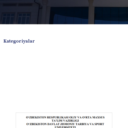
Kategoriyalar
Badiiy adabiyotlar
Boshqa turdagi adabiyotlar
Darslik
Dissertatsiya Avtoreferat
Elektron resurs
Ilmiy to'plam
Jurnal
Kitob albom
Konferensiya materiallari
Laboratoriya ishi
Lug'at
Maqolalar
Metodik qo`llanma
Monografiya
Mustaqil ish
Nazorat savollari-testlar
O'quv qo'llanma
O'quv yoki fan dasturlari
O'quv-uslubiy majmua
O'quv-uslubiy qo'llanma
Prezident asarlari
Risola
Taqdimot