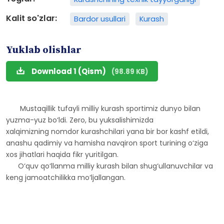
Kalit so'zlar:
Bardor usullari
Kurash
Yuklab olishlar
Download 1 (Qism)
(98.89 KB)
Mustaqillik tufayli milliy kurash sportimiz dunyo bilan
yuzma-yuz bo‘ldi. Zero, bu yuksalishimizda
xalqimizning nomdor kurashchilari yana bir bor kashf etildi,
anashu qadimiy va hamisha navqiron sport turining o‘ziga
xos jihatlari haqida fikr yuritilgan.
O‘quv qo‘llanma milliy kurash bilan shug‘ullanuvchilar va
keng jamoatchilikka mo‘ljallangan.