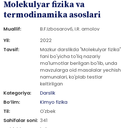
Molekulyar fizika va
termodinamika asoslari
Muallif:
B.F.Izbosarovб, I.R. amolov
Yil:
2022
Tavsif:
Mazkur darslikda "Molekulyar fizika"
fani bo'yicha to'liq nazariy
ma'lumotlar berilgan bo'lib, unda
mavzularga oid masalalar yechish
namunalari, ko'plab testlar
keltirilgan
Kategoriya:
Darslik
Bo‘lim:
Kimyo fizika
Til:
O'zbek
Sahifalar soni:
341