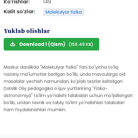
Ko'rishlar:
149
Kalit so'zlar:
Molekulyar fizika
Yuklab olishlar
Download 1 (Qism)
(156.49 KB)
Mazkur darslikda "Molekulyar fizika" fani bo'yicha to'liq
nazariy ma'lumotlar berilgan bo'lib, unda mavzularga oid
masalalar yechish namunalari, ko'plab testlar keltirilgan.
Darslik Oliy pedagogika o'quv yurtlarining "Fizika-
astronomiya" ta'lim yo'nalishi talabalari uchun mo'ljallangan
bo'lib, undan texnik va tabiiy ta'lim yo'nalishlari talabalari
ham foydalanishlari mumkin.