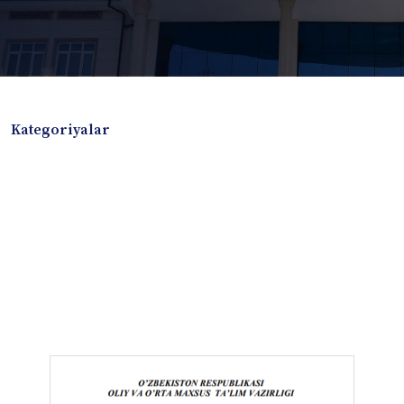
Kategoriyalar
Badiiy adabiyotlar
Boshqa turdagi adabiyotlar
Darslik
Dissertatsiya Avtoreferat
Elektron resurs
Ilmiy to'plam
Jurnal
Kitob albom
Konferensiya materiallari
Laboratoriya ishi
Lug'at
Maqolalar
Metodik qo`llanma
Monografiya
Mustaqil ish
Nazorat savollari-testlar
O'quv qo'llanma
O'quv yoki fan dasturlari
O'quv-uslubiy majmua
O'quv-uslubiy qo'llanma
Prezident asarlari
Risola
Taqdimot