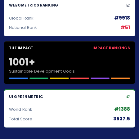
WEBOMETRICS RANKING
#9918
Global Rank
#51
National Rank
THE IMPACT
IMPACT RANKINGS
1001+
Sustainable Development Goals
UI GREENMETRIC
#1388
World Rank
3537.5
Total Score