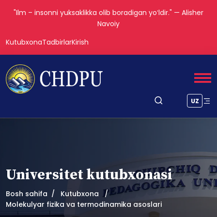
"Ilm – insonni yuksaklikka olib boradigan yoʻldir." — Alisher
Navoiy
Kutubxona
Tadbirlar
Kirish
UZ
Universitet kutubxonasi
Bosh sahifa
Kutubxona
Molekulyar fizika va termodinamika asoslari