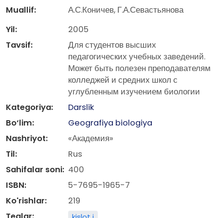
Muallif:
А.С.Коничев, Г.А.Севастьянова
Yil:
2005
Tavsif:
Для студентов высших
педагогических учебных заведений.
Может быть полезен преподавателям
колледжей и средних школ с
углубленным изучением биологии
Kategoriya:
Darslik
Bo‘lim:
Geografiya biologiya
Nashriyot:
«Академия»
Til:
Rus
Sahifalar soni:
400
ISBN:
5-7695-1965-7
Ko'rishlar:
219
Teglar:
kislot i