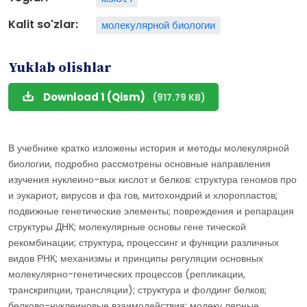
Kalit so'zlar:
молекулярной биологии
Yuklab olishlar
Download 1 (Qism)
(917.79 KB)
В учебнике кратко изложены история и методы молекулярной
биологии, подробно рассмотрены основные направления
изучения нуклеино-вых кислот и белков: структура геномов про
и эукариот, вирусов и фа гов, митохондрий и хлоропластов;
подвижные генетические элементы; повреждения и репарация
структуры ДНК; молекулярные основы гене тической
рекомбинации; структура, процессинг и функции различных
видов РНК; механизмы и принципы регуляции основных
молекулярно-генетических процессов (репликации,
транскрипции, трансляции); структура и фолдинг белков;
белково-нуклеиновые взаимодействия; молеку лярные