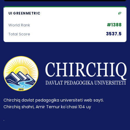
UI GREENMETRIC
#1388
World Rank
3537.5
Total Score
Chirchiq davlat pedagogika universiteti web sayti.
Chirchiq shahri, Amir Temur ko'chasi 104 uy
.