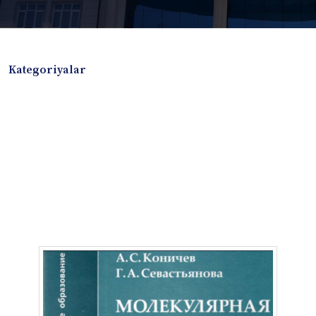
Kategoriyalar
Badiiy adabiyotlar
Boshqa turdagi adabiyotlar
Darslik
Dissertatsiya Avtoreferat
Elektron resurs
Ilmiy to'plam
Jurnal
Kitob albom
Konferensiya materiallari
Laboratoriya ishi
Lug'at
Maqolalar
Metodik qo`llanma
Monografiya
Mustaqil ish
Nazorat savollari-testlar
O'quv qo'llanma
O'quv yoki fan dasturlari
O'quv-uslubiy majmua
O'quv-uslubiy qo'llanma
Prezident asarlari
Risola
Taqdimot