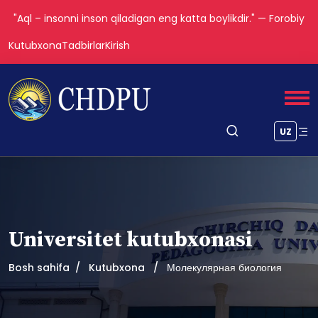
"Aql – insonni inson qiladigan eng katta boylikdir." — Forobiy
Kutubxona
Tadbirlar
Kirish
UZ
Universitet kutubxonasi
Bosh sahifa
Kutubxona
Молекулярная биология