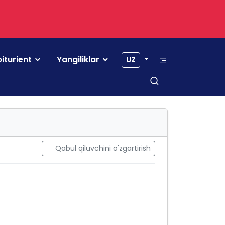
iturient
Yangiliklar
UZ
Qabul qiluvchini o'zgartirish