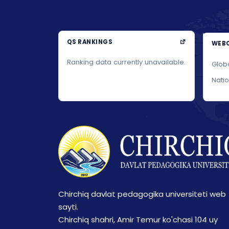
QS RANKINGS
WEBO
Ranking data currently unavailable.
Glob
Nati
Chirchiq davlat pedagogika universiteti web
sayti.
Chirchiq shahri, Amir Temur ko'chasi 104 uy