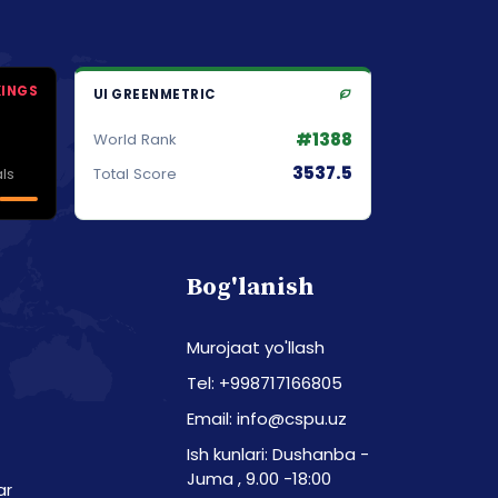
KINGS
UI GREENMETRIC
#1388
World Rank
3537.5
ls
Total Score
Bog'lanish
Murojaat yo'llash
Tel: +998717166805
Email: info@cspu.uz
Ish kunlari: Dushanba -
Juma , 9.00 -18:00
ar