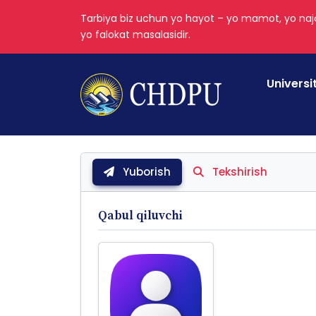
Tarbiya biz uchun yo hayot – yo mamot, yo najo
yo falokat masalasidir.
Universi
Yuborish
Tekshirish
Qabul qiluvchi