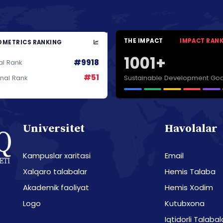
THE IMPACT
IMPACT RAN
METRICS RANKING
1001+
#9918
al Rank
#51
Sustainable Development Goa
onal Rank
Universitet
Havolalar
Kampuslar xaritasi
Email
Xalqaro talabalar
Hemis Talaba
Akademik faoliyat
Hemis Xodim
Logo
Kutubxona
Iqtidorli Talabal