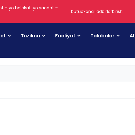
t – yo halokat, yo saodat –
Kutubxona
Tadbirlar
Kirish
tet
Tuzilma
Faoliyat
Talabalar
Ab