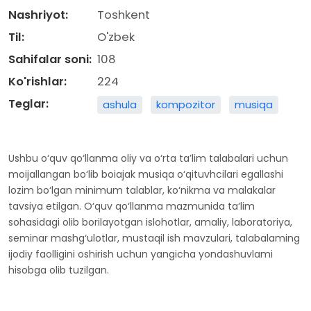
Nashriyot:
Toshkent
Til:
O'zbek
Sahifalar soni:
108
Ko'rishlar:
224
Teglar:
ashula
kompozitor
musiqa
Ushbu o‘quv qo‘llanma oliy va o‘rta ta’lim talabalari uchun
moijallangan bo‘lib boiajak musiqa o‘qituvhcilari egallashi
lozim bo‘lgan minimum talablar, ko‘nikma va malakalar
tavsiya etilgan. O‘quv qo‘llanma mazmunida ta‘lim
sohasidagi olib borilayotgan islohotlar, amaliy, laboratoriya,
seminar mashg‘ulotlar, mustaqil ish mavzulari, talabalaming
ijodiy faolligini oshirish uchun yangicha yondashuvlami
hisobga olib tuzilgan.