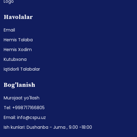
Logo
Havolalar
Email
Hemis Talaba
Hemis Xodim
Kutubxona
Iqtidorli Talabalar
Bog'lanish
Murojaat yo'llash
Tel: +998717166805
Email: info@cspu.uz
Ish kunlari: Dushanba - Juma , 9.00 -18:00