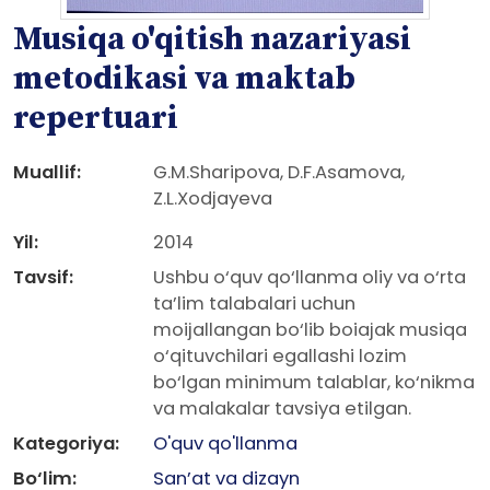
Musiqa o'qitish nazariyasi
metodikasi va maktab
repertuari
Muallif:
G.M.Sharipova, D.F.Asamova,
Z.L.Xodjayeva
Yil:
2014
Tavsif:
Ushbu o‘quv qo‘llanma oliy va o‘rta
ta’lim talabalari uchun
moijallangan bo‘lib boiajak musiqa
o‘qituvchilari egallashi lozim
bo‘lgan minimum talablar, ko‘nikma
va malakalar tavsiya etilgan.
Kategoriya:
O'quv qo'llanma
Bo‘lim:
San’at va dizayn