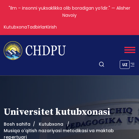
"Ilm – insonni yuksaklikka olib boradigan yoʻldir." — Alisher
Navoiy
Kutubxona
Tadbirlar
Kirish
UZ
Universitet kutubxonasi
Bosh sahifa
Kutubxona
Musiqa o'qitish nazariyasi metodikasi va maktab
repertuari