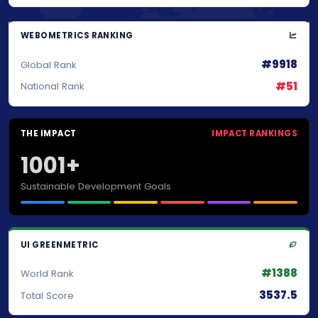
WEBOMETRICS RANKING
#9918
Global Rank
#51
National Rank
THE IMPACT
IMPACT RANKINGS
1001+
Sustainable Development Goals
UI GREENMETRIC
#1388
World Rank
3537.5
Total Score