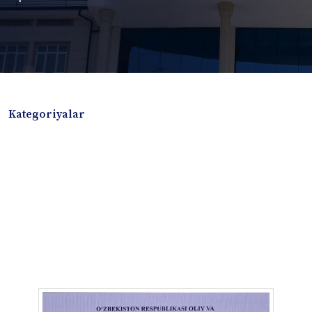
Kategoriyalar
Badiiy adabiyotlar
Boshqa turdagi adabiyotlar
Darslik
Dissertatsiya Avtoreferat
Elektron resurs
Ilmiy to'plam
Jurnal
Kitob albom
Konferensiya materiallari
Laboratoriya ishi
Lug'at
Maqolalar
Metodik qo`llanma
Monografiya
Mustaqil ish
Nazorat savollari-testlar
O'quv qo'llanma
O'quv yoki fan dasturlari
O'quv-uslubiy majmua
O'quv-uslubiy qo'llanma
Prezident asarlari
Risola
Taqdimot