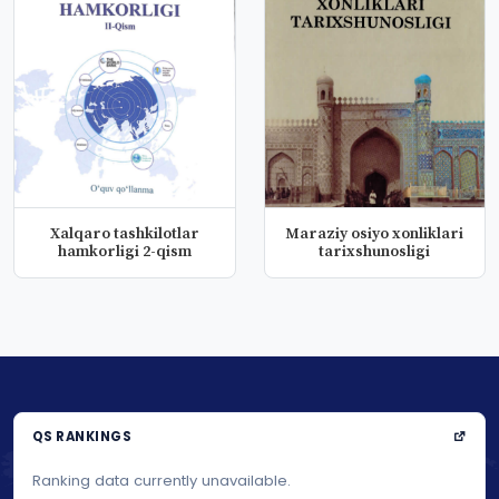
Xalqaro tashkilotlar
Maraziy osiyo xonliklari
hamkorligi 2-qism
tarixshunosligi
QS RANKINGS
Ranking data currently unavailable.