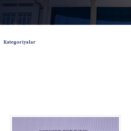
Kategoriyalar
Badiiy adabiyotlar
Boshqa turdagi adabiyotlar
Darslik
Dissertatsiya Avtoreferat
Elektron resurs
Ilmiy to'plam
Jurnal
Kitob albom
Konferensiya materiallari
Laboratoriya ishi
Lug'at
Maqolalar
Metodik qo`llanma
Monografiya
Mustaqil ish
Nazorat savollari-testlar
O'quv qo'llanma
O'quv yoki fan dasturlari
O'quv-uslubiy majmua
O'quv-uslubiy qo'llanma
Prezident asarlari
Risola
Taqdimot