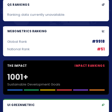
QS RANKINGS
Ranking data currently unavailable.
WEBOMETRICS RANKING
#9918
Global Rank
#51
National Rank
THE IMPACT
IMPACT RANKINGS
1001+
Sustainable Development Goals
UI GREENMETRIC