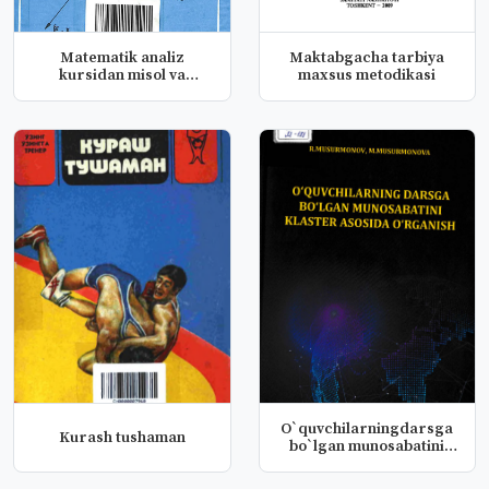
Matematik analiz
Maktabgacha tarbiya
kursidan misol va
maxsus metodikasi
masalalar to‘pl...
O`quvchilarningdarsga
Kurash tushaman
bo`lgan munosabatini
klaster...