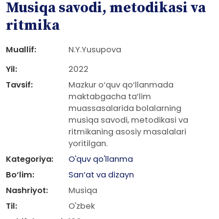
Musiqa savodi, metodikasi va
ritmika
Muallif:
N.Y.Yusupova
Yil:
2022
Tavsif:
Mazkur o‘quv qo‘llanmada
maktabgacha ta’lim
muassasalarida bolalarning
musiqa savodi, metodikasi va
ritmikaning asosiy masalalari
yoritilgan.
Kategoriya:
O'quv qo'llanma
Bo‘lim:
San’at va dizayn
Nashriyot:
Musiqa
Til:
O'zbek