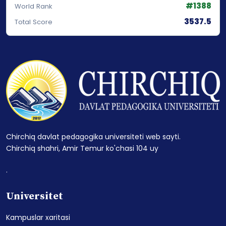
#1388
World Rank
3537.5
Total Score
Chirchiq davlat pedagogika universiteti web sayti.
Chirchiq shahri, Amir Temur ko'chasi 104 uy
.
Universitet
Kampuslar xaritasi