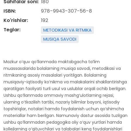
Sahifalar soni:
180
ISBN:
978-9943-307-56-8
Ko'rishlar:
192
Teglar:
METODIKASI VA RITMIKA
MUSIQA SAVODI
Mazkur o‘quv qo‘llanmada maktabgacha ta’lim
muassasalarida bolalarning musiqa savodi, metodikasi va
ritmikaning asosiy masalalari yoritilgan. Bolalarning
musiqaviy-iqtisodiy ko‘nikma va malakalarini shakllantirishga
qaratilgan faoliyati turli usul va uslublar orqali ochib berilgan.
Ushbu qo‘llanmada ommaviy mashg‘ulotlarning rejasi,
ularning o‘tkazilish tartibi, nazariy bilimlar bayoni, iqtisodiy
topshiriqlar, notalari hamda foydalanish uchun qo‘shimcha
materiallar ham berilgan. Namunaviy dastur asosida tuzilgan
ushbu qo‘llanmadan pedagogika oliy o‘quv yurtlari hamda
kollejlarning o‘qituvchilari va talabalari keng foydalanishlari