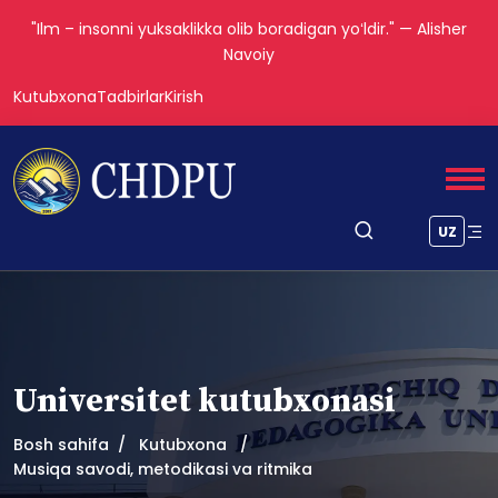
"Ilm – insonni yuksaklikka olib boradigan yoʻldir." — Alisher
Navoiy
Kutubxona
Tadbirlar
Kirish
UZ
Universitet kutubxonasi
Bosh sahifa
Kutubxona
Musiqa savodi, metodikasi va ritmika