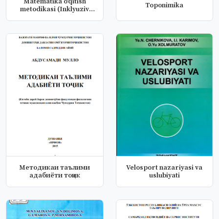
Matematika oʻqitish
Toponimika
metodikasi (Inklyuziv
ta'limda...
Методикаи таълими
Velosport nazariyasi va
адабиёти тоҷик
uslubiyati