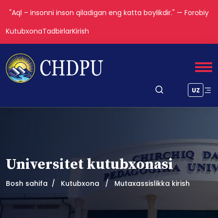
"Aql – insonni inson qiladigan eng katta boylikdir." — Forobiy
Kutubxona
Tadbirlar
Kirish
UZ
Universitet kutubxonasi
Bosh sahifa
Kutubxona
Mutaxassislikka kirish