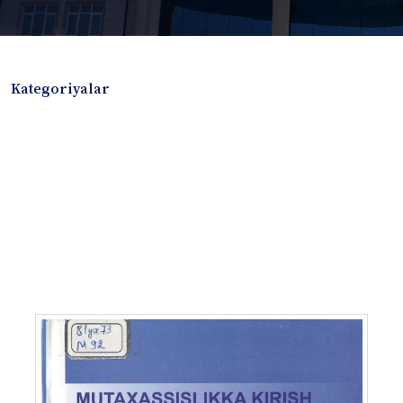
Kategoriyalar
Badiiy adabiyotlar
Boshqa turdagi adabiyotlar
Darslik
Dissertatsiya Avtoreferat
Elektron resurs
Ilmiy to'plam
Jurnal
Kitob albom
Konferensiya materiallari
Laboratoriya ishi
Lug'at
Maqolalar
Metodik qo`llanma
Monografiya
Mustaqil ish
Nazorat savollari-testlar
O'quv qo'llanma
O'quv yoki fan dasturlari
O'quv-uslubiy majmua
O'quv-uslubiy qo'llanma
Prezident asarlari
Risola
Taqdimot