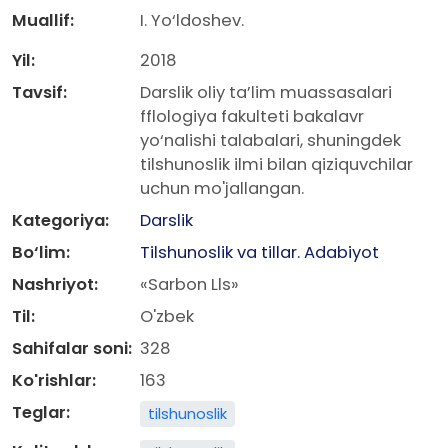
Muallif:
I. Yo‘ldoshev.
Yil:
2018
Tavsif:
Darslik oliy ta’lim muassasalari
fflologiya fakulteti bakalavr
yo‘nalishi talabalari, shuningdek
tilshunoslik ilmi bilan qiziquvchilar
uchun mo'jallangan.
Kategoriya:
Darslik
Bo‘lim:
Tilshunoslik va tillar. Adabiyot
Nashriyot:
«Sarbon Lls»
Til:
O'zbek
Sahifalar soni:
328
Ko'rishlar:
163
Teglar:
tilshunoslik