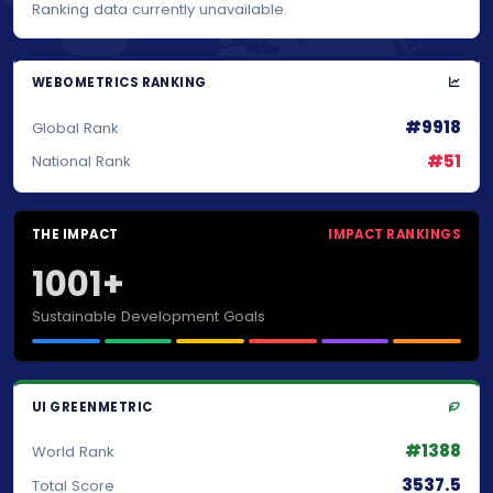
Ranking data currently unavailable.
WEBOMETRICS RANKING
#9918
Global Rank
#51
National Rank
THE IMPACT
IMPACT RANKINGS
1001+
Sustainable Development Goals
UI GREENMETRIC
#1388
World Rank
3537.5
Total Score