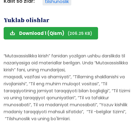
Kalit so'zlar:
tilshunoslik
Yuklab olishlar
Download 1 (Qism)
(206.25 KB)
“Mutaxassislikka kirish” fanidan yozilgan ushbu darslikda til
nazariyasiga oid materiallar berilgan. Unda “Mutaxassislikka
kirish” fani, uning mundarijasi,
maqsadi, vazifasi va ahamiyati”, “Tillaming shakllanishi va
rivojlanishi”, “Til eng muhim muloqot vositasi”, “Til
taraqqiyotining jamiyat taraqqiyoti bilan bogliqligi”, “Til tizimi
va uning taraqqiyot qonuniyatlari”, “Til va tafakkur
munosabati”, Til va madaniyat munosabati”, “Yozuv kishilik
madaniy taraqqiyoti mahsuli sifatida”, “Til -belgilar tizimi”,
“Tilshunoslik va uning bo'limlari.