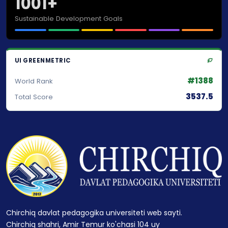
1001+
Sustainable Development Goals
UI GREENMETRIC
#1388
World Rank
3537.5
Total Score
Chirchiq davlat pedagogika universiteti web sayti.
Chirchiq shahri, Amir Temur ko'chasi 104 uy