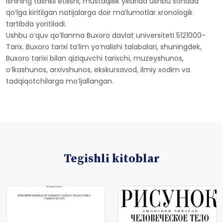
ishining tashkil etilishi, mustaqillik yillarida ushbu sohada
qoʻlga kiritilgan natijalarga doir ma’lumotlar xronologik
tartibda yoritiladi.
Ushbu oʻquv qoʻllanma Buxoro davlat universiteti 5121000-
Tarix. Buxoro tarixi ta’lim yoʻnalishi talabalari, shuningdek,
Buxoro tarixi bilan qiziquvchi tarixchi, muzeyshunos,
oʻlkashunos, arxivshunos, ekskursavod, ilmiy xodim va
tadqiqotchilarga moʻljallangan.
Tegishli kitoblar