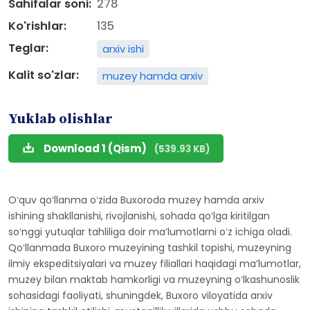
Sahifalar soni:
278
Ko'rishlar:
135
Teglar:
arxiv ishi
Kalit so'zlar:
muzey hamda arxiv
Yuklab olishlar
Download 1 (Qism)
(539.93 KB)
Oʻquv qoʻllanma oʻzida Buxoroda muzey hamda arxiv
ishining shakllanishi, rivojlanishi, sohada qoʻlga kiritilgan
soʻnggi yutuqlar tahliliga doir ma’lumotlarni oʻz ichiga oladi.
Qoʻllanmada Buxoro muzeyining tashkil topishi, muzeyning
ilmiy ekspeditsiyalari va muzey filiallari haqidagi ma’lumotlar,
muzey bilan maktab hamkorligi va muzeyning oʻlkashunoslik
sohasidagi faoliyati, shuningdek, Buxoro viloyatida arxiv