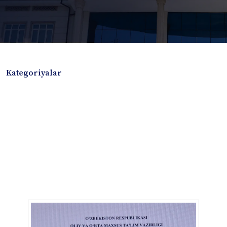
Kategoriyalar
Badiiy adabiyotlar
Boshqa turdagi adabiyotlar
Darslik
Dissertatsiya Avtoreferat
Elektron resurs
Ilmiy to'plam
Jurnal
Kitob albom
Konferensiya materiallari
Laboratoriya ishi
Lug'at
Maqolalar
Metodik qo`llanma
Monografiya
Mustaqil ish
Nazorat savollari-testlar
O'quv qo'llanma
O'quv yoki fan dasturlari
O'quv-uslubiy majmua
O'quv-uslubiy qo'llanma
Prezident asarlari
Risola
Taqdimot