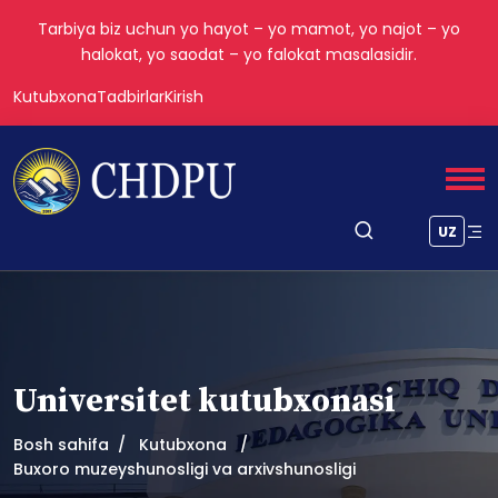
Tarbiya biz uchun yo hayot – yo mamot, yo najot – yo
halokat, yo saodat – yo falokat masalasidir.
Kutubxona
Tadbirlar
Kirish
UZ
Universitet kutubxonasi
Bosh sahifa
Kutubxona
Buxoro muzeyshunosligi va arxivshunosligi