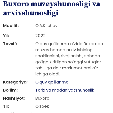
Buxoro muzeyshunosligi va
arxivshunosligi
Muallif:
O.A.Klichev
Yil:
2022
Tavsif:
Oʻquv qoʻllanma oʻzida Buxoroda
muzey hamda arxiv ishining
shakllanishi, rivojlanishi, sohada
qoʻlga kiritilgan soʻnggi yutuqlar
tahliliga doir ma’lumotlarni oʻz
ichiga oladi.
Kategoriya:
O'quv qo'llanma
Bo‘lim:
Tarix va madaniyatshunoslik
Nashriyot:
Buxoro
Til:
O'zbek