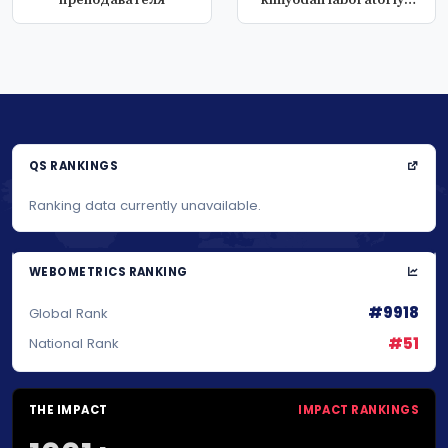
преподавателя
kimyodan laboratoriya
mashg'ul...
QS RANKINGS
Ranking data currently unavailable.
WEBOMETRICS RANKING
#9918
Global Rank
#51
National Rank
THE IMPACT
IMPACT RANKINGS