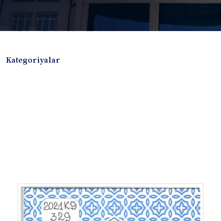
Kategoriyalar
Badiiy adabiyotlar
Boshqa turdagi adabiyotlar
Darslik
Dissertatsiya Avtoreferat
Elektron resurs
Ilmiy to'plam
Jurnal
Kitob albom
Konferensiya materiallari
Laboratoriya ishi
Lug'at
Maqolalar
Metodik qo`llanma
Monografiya
Mustaqil ish
Nazorat savollari-testlar
O'quv qo'llanma
O'quv yoki fan dasturlari
O'quv-uslubiy majmua
O'quv-uslubiy qo'llanma
Prezident asarlari
Risola
Taqdimot