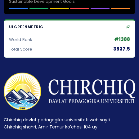
Sustainable Development Goals
UI GREENMETRIC
#1388
World Rank
3537.5
Total Score
Chirchiq davlat pedagogika universiteti web sayti.
Chirchiq shahri, Amir Temur ko'chasi 104 uy