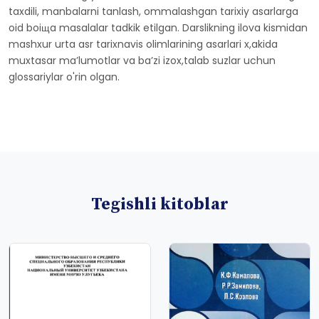
taxdili, manbalarni tanlash, ommalashgan tarixiy asarlarga
oid boiщa masalalar tadkik etilgan. Darslikning ilova kismidan
mashxur urta asr tarixnavis olimlarining asarlari x,akida
muxtasar maʼlumotlar va baʼzi izox,talab suzlar uchun
glossariylar o'rin olgan.
Tegishli kitoblar