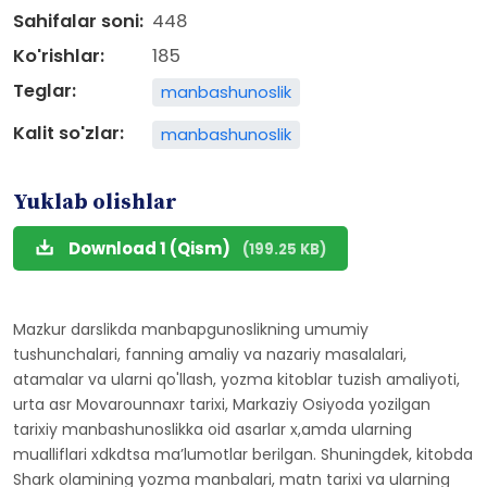
Sahifalar soni:
448
Ko'rishlar:
185
Teglar:
manbashunoslik
Kalit so'zlar:
manbashunoslik
Yuklab olishlar
Download 1 (Qism)
(199.25 KB)
Mazkur darslikda manbapgunoslikning umumiy
tushunchalari, fanning amaliy va nazariy masalalari,
atamalar va ularni qo'llash, yozma kitoblar tuzish amaliyoti,
urta asr Movarounnaxr tarixi, Markaziy Osiyoda yozilgan
tarixiy manbashunoslikka oid asarlar x,amda ularning
mualliflari xdkdtsa maʼlumotlar berilgan. Shuningdek, kitobda
Shark olamining yozma manbalari, matn tarixi va ularning