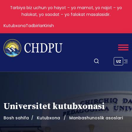
Tarbiya biz uchun yo hayot – yo mamot, yo najot – yo
halokat, yo saodat – yo falokat masalasidir.
Kutubxona
Tadbirlar
Kirish
UZ
Universitet kutubxonasi
Bosh sahifa
Kutubxona
Manbashunoslik asoslari