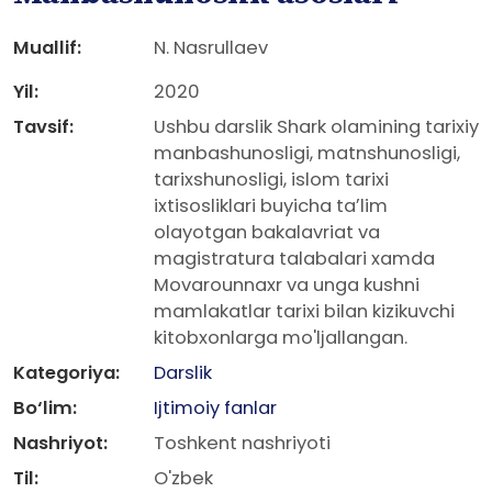
Muallif:
N. Nasrullaev
Yil:
2020
Tavsif:
Ushbu darslik Shark olamining tarixiy
manbashunosligi, matnshunosligi,
tarixshunosligi, islom tarixi
ixtisosliklari buyicha taʼlim
olayotgan bakalavriat va
magistratura talabalari xamda
Movarounnaxr va unga kushni
mamlakatlar tarixi bilan kizikuvchi
kitobxonlarga mo'ljallangan.
Kategoriya:
Darslik
Bo‘lim:
Ijtimoiy fanlar
Nashriyot:
Toshkent nashriyoti
Til:
O'zbek