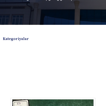
Kategoriyalar
Badiiy adabiyotlar
Boshqa turdagi adabiyotlar
Darslik
Dissertatsiya Avtoreferat
Elektron resurs
Ilmiy to'plam
Jurnal
Kitob albom
Konferensiya materiallari
Laboratoriya ishi
Lug'at
Maqolalar
Metodik qo`llanma
Monografiya
Mustaqil ish
Nazorat savollari-testlar
O'quv qo'llanma
O'quv yoki fan dasturlari
O'quv-uslubiy majmua
O'quv-uslubiy qo'llanma
Prezident asarlari
Risola
Taqdimot