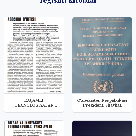
Tegishli kitoblar
RAQAMLI
O‘zbekiston Respublikasi
TEXNOLOGIYALAR
Prezidenti Shavkat
ASOSIDA O‘QITISH
Mirziy...