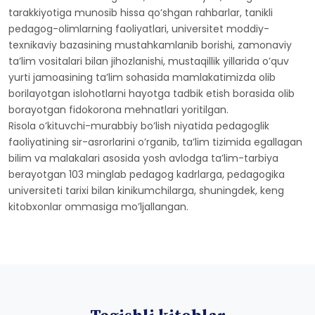
tarakkiyotiga munosib hissa qoʼshgan rahbarlar, tanikli
pedagog-olimlarning faoliyatlari, universitet moddiy-
texnikaviy bazasining mustahkamlanib borishi, zamonaviy
taʼlim vositalari bilan jihozlanishi, mustaqillik yillarida oʼquv
yurti jamoasining taʼlim sohasida mamlakatimizda olib
borilayotgan islohotlarni hayotga tadbik etish borasida olib
borayotgan fidokorona mehnatlari yoritilgan.
Risola oʼkituvchi-murabbiy boʼlish niyatida pedagoglik
faoliyatining sir-asrorlarini oʼrganib, taʼlim tizimida egallagan
bilim va malakalari asosida yosh avlodga taʼlim-tarbiya
berayotgan 103 minglab pedagog kadrlarga, pedagogika
universiteti tarixi bilan kinikumchilarga, shuningdek, keng
kitobxonlar ommasiga moʼljallangan.