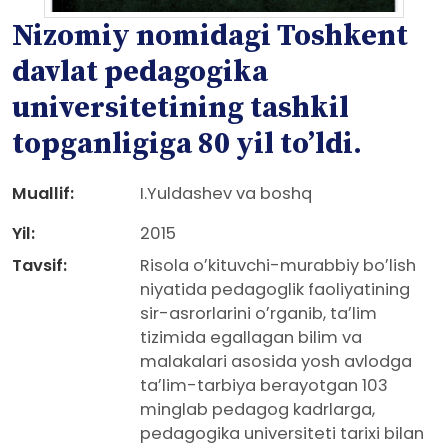
Nizomiy nomidagi Toshkent
davlat pedagogika
universitetining tashkil
topganligiga 80 yil toʼldi.
Muallif:
I.Yuldashev va boshq
Yil:
2015
Tavsif:
Risola oʼkituvchi-murabbiy boʼlish
niyatida pedagoglik faoliyatining
sir-asrorlarini oʼrganib, taʼlim
tizimida egallagan bilim va
malakalari asosida yosh avlodga
taʼlim-tarbiya berayotgan 103
minglab pedagog kadrlarga,
pedagogika universiteti tarixi bilan