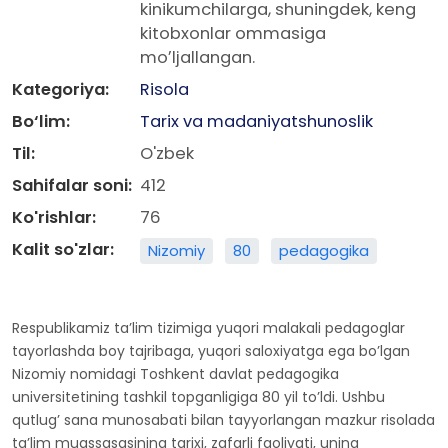
kinikumchilarga, shuningdek, keng
kitobxonlar ommasiga
moʼljallangan.
Kategoriya:
Risola
Bo‘lim:
Tarix va madaniyatshunoslik
Til:
O'zbek
Sahifalar soni:
412
Ko'rishlar:
76
Kalit so'zlar:
Nizomiy
80
pedagogika
Respublikamiz taʼlim tizimiga yuqori malakali pedagoglar
tayorlashda boy tajribaga, yuqori saloxiyatga ega boʼlgan
Nizomiy nomidagi Toshkent davlat pedagogika
universitetining tashkil topganligiga 80 yil toʼldi. Ushbu
qutlugʼ sana munosabati bilan tayyorlangan mazkur risolada
taʼlim muassasasining tarixi, zafarli faoliyati, uning