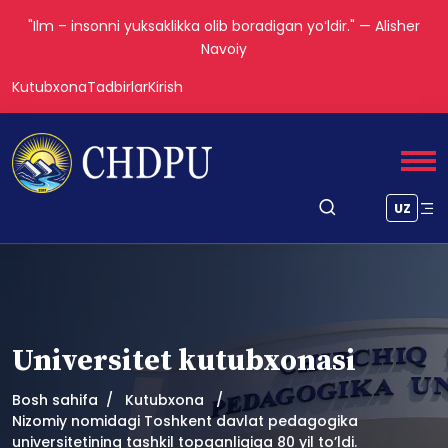
"Ilm – insonni yuksaklikka olib boradigan yoʻldir." — Alisher
Navoiy
Kutubxona
Tadbirlar
Kirish
UZ
Universitet kutubxonasi
Bosh sahifa
Kutubxona
Nizomiy nomidagi Toshkent davlat pedagogika
universitetining tashkil topganligiga 80 yil toʼldi.