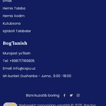
Email
Hemis Talaba
Hemis Xodim
Kutubxona
Iqtidorli Talabalar
Bog'lanish
Murojaat yo'llash
Tel: +998717166805
Email: info@cspu.uz
Ish kunlari: Dushanba - Juma , 9.00 -18:00
Bizni kuzatib boring
Sayt Webspektr tomonidan yaratildi © 2025. Barcha