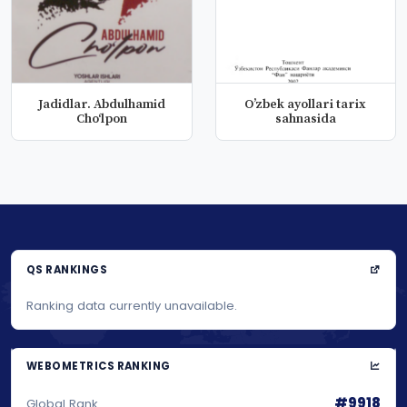
Jadidlar. Abdulhamid
Oʼzbek ayollari tarix
Choʻlpon
sahnasida
QS RANKINGS
Ranking data currently unavailable.
WEBOMETRICS RANKING
#9918
Global Rank