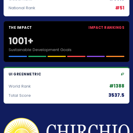
#51
National Rank
THE IMPACT
IMPACT RANKINGS
1001+
Sustainable Development Goals
UI GREENMETRIC
#1388
World Rank
3537.5
Total Score