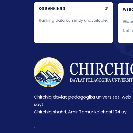
QS RANKINGS
WEBO
Ranking data currently unavailable.
Glob
Nati
Chirchiq davlat pedagogika universiteti web
sayti.
Chirchiq shahri, Amir Temur ko'chasi 104 uy
.