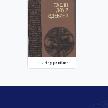
Eжелгі дәуір әдебиеті