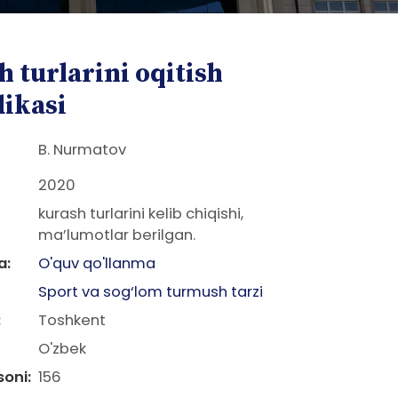
 turlarini oqitish
ikasi
B. Nurmatov
2020
kurash turlarini kelib chiqishi,
ma’lumotlar berilgan.
a:
O'quv qo'llanma
Sport va sog‘lom turmush tarzi
:
Toshkent
O'zbek
soni:
156