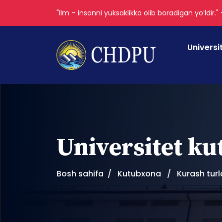
"Ilm – insonni yuksaklikka olib boradigan yoʻldir."
Universi
Universitet k
Bosh sahifa
Kutubxona
Kurash turl