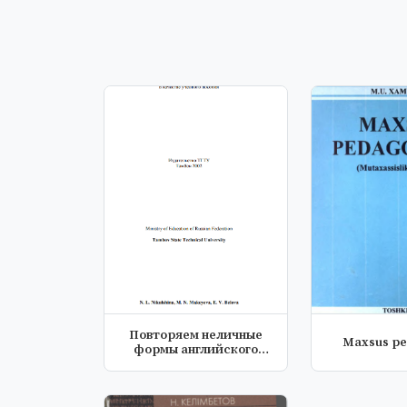
Повторяем неличные
Maxsus pe
формы английского
глогола