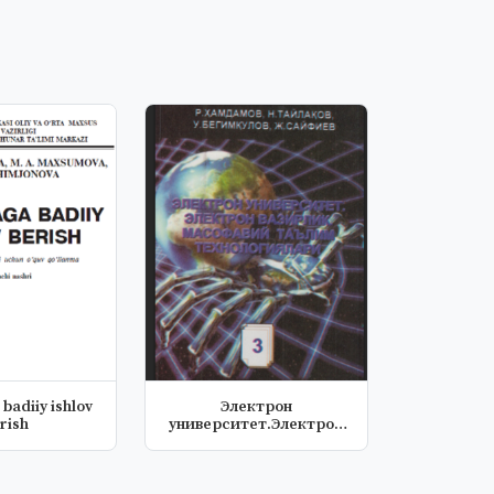
badiiy ishlov
Электрон
rish
университет.Электрон
вазирлик масофавий т...