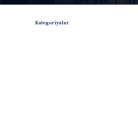
Kategoriyalar
Badiiy adabiyotlar
Boshqa turdagi adabiyotlar
Darslik
Dissertatsiya Avtoreferat
Elektron resurs
Ilmiy to'plam
Jurnal
Kitob albom
Konferensiya materiallari
Laboratoriya ish
Lug'at
Maqolalar
Metodik qo`llanma
Monografiya
Mustaqil ish
Nazorat savollari-testlar
O'quv qo'llanma
O'quv yoki fan dasturlari
O'quv-uslubiy majmua
O'quv-uslubiy qo'llanma
Prezident asarlar
Risola
Taqdimot