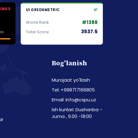
KINGS
UI GREENMETRIC
#1388
World Rank
3537.5
ls
Total Score
Bog'lanish
Murojaat yo'llash
Tel: +998717166805
Email: info@cspu.uz
Ish kunlari: Dushanba -
Juma , 9.00 -18:00
ar