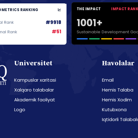
THE IMPACT
IMPACT RAN
METRICS RANKING
1001+
#9918
al Rank
#51
Sustainable Development Goa
onal Rank
Universitet
Havolalar
Kampuslar xaritasi
Email
Xalqaro talabalar
Hemis Talaba
Akademik faoliyat
Hemis Xodim
Logo
Kutubxona
Iqtidorli Talabal