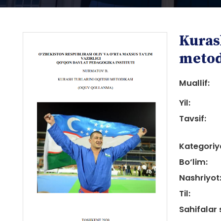
Kurash
metod
Muallif:
Yil:
i
Tavsif:
Kategoriy
Bo‘lim:
Nashriyot
i
Til:
Sahifalar 