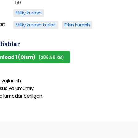
159
Milliy kurash
ar:
Milliy kurash turlari
Erkin kurash
lishlar
nload 1 (Qism)
(286.58 KB)
rivojlanish
sus
va
umumiy
’lumotlar
berilgan.