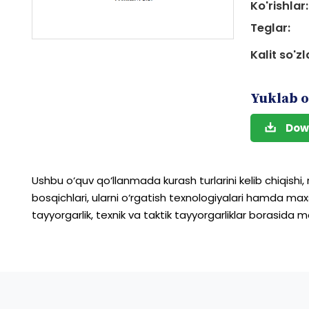
Ko'rishlar:
Teglar:
Kalit so'zl
Yuklab o
Dow
Ushbu
o‘quv
qo‘llanmada
kurash
turlarini
kelib
chiqishi,
bosqichlari,
ularni
o‘rgatish
texnologiyalari
hamda
max
tayyorgarlik,
texnik
va
taktik
tayyorgarliklar
borasida
ma