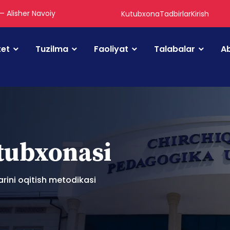
 — Alisher Navoiy
Kutubxona
Tadbirlar
Kirish
tet
Tuzilma
Faoliyat
Talabalar
Ab
utubxonasi
arini oqitish metodikasi