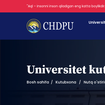
"Aql – insonni inson qiladigan eng katta boylikdir
Universi
Universitet k
Bosh sahifa
Kutubxona
Nutq o'stir