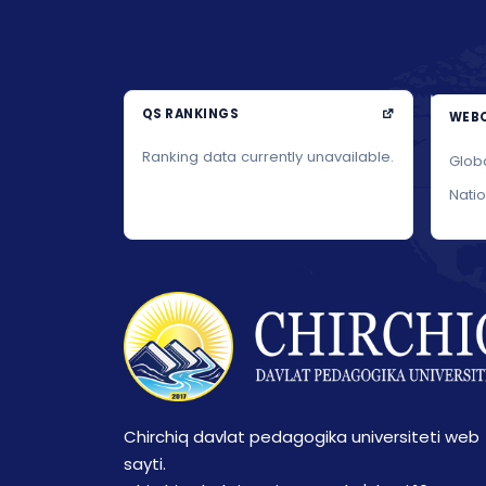
QS RANKINGS
WEBO
Ranking data currently unavailable.
Glob
Nati
Chirchiq davlat pedagogika universiteti web
sayti.