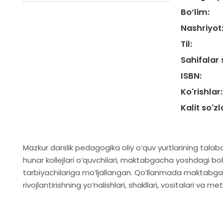
Bo‘lim:
Nashriyot
Til:
Sahifalar 
ISBN:
Ko'rishlar:
Kalit so'zl
Mazkur darslik pedagogika oliy o‘quv yurtlarining talaba
hunar kollejlari o‘quvchilari, maktabgacha yoshdagi bol
tarbiyachilariga mo‘ljallangan. Qo‘llanmada maktabga
rivojlantirishning yo‘nalishlari, shakllari, vositalari va met