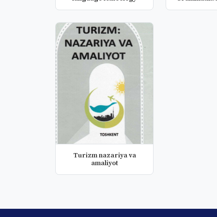
und A
Turizm nazariya va
amaliyot