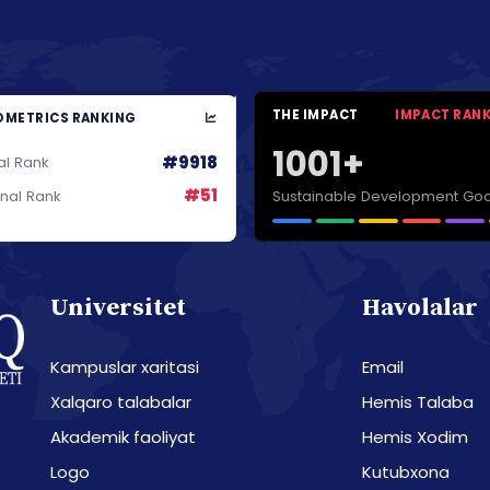
THE IMPACT
IMPACT RAN
METRICS RANKING
1001+
#9918
al Rank
#51
Sustainable Development Goa
onal Rank
Universitet
Havolalar
Kampuslar xaritasi
Email
Xalqaro talabalar
Hemis Talaba
Akademik faoliyat
Hemis Xodim
Logo
Kutubxona