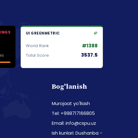
KINGS
UI GREENMETRIC
#1388
World Rank
3537.5
ls
Total Score
Bog'lanish
Murojaat yo'llash
Tel: +998717166805
Email: info@cspu.uz
Ish kunlari: Dushanba -