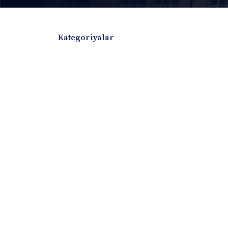
Kategoriyalar
Badiiy adabiyotlar
Boshqa turdagi adabiyotlar
Darslik
Dissertatsiya Avtoreferat
Elektron resurs
Ilmiy to'plam
Jurnal
Kitob albom
Konferensiya materiallari
Laboratoriya ish
Lug'at
Maqolalar
Metodik qo`llanma
Monografiya
Mustaqil ish
Nazorat savollari-testlar
O'quv qo'llanma
O'quv yoki fan dasturlari
O'quv-uslubiy majmua
O'quv-uslubiy qo'llanma
Prezident asarlar
Risola
Taqdimot