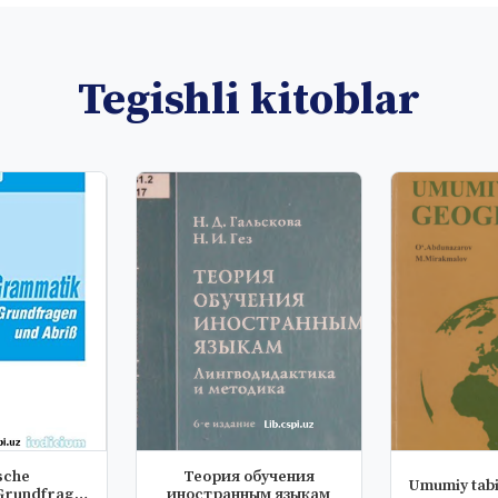
Tegishli kitoblar
sche
Теория обучения
Umumiy tabi
Grundfrage
иностранным языкам