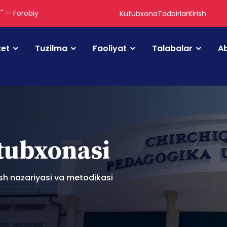
." — Forobiy
Kutubxona
Tadbirlar
Kirish
tet
Tuzilma
Faoliyat
Talabalar
Ab
utubxonasi
ish nazariyasi va metodikasi