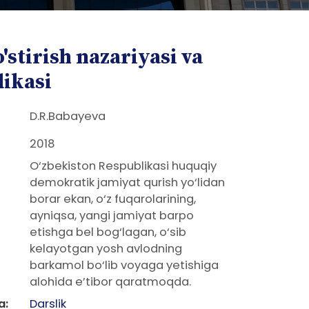
'stirish nazariyasi va
ikasi
D.R.Babayeva
2018
O‘zbekiston Respublikasi huquqiy
demokratik jamiyat qurish yo‘lidan
borar ekan, o‘z fuqarolarining,
ayniqsa, yangi jamiyat barpo
etishga bel bog‘lagan, o‘sib
kelayotgan yosh avlodning
barkamol bo‘lib voyaga yetishiga
alohida e’tibor qaratmoqda.
a:
Darslik