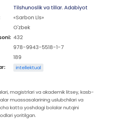
Tilshunoslik va tillar. Adabiyot
:
«Sarbon Lls»
O'zbek
soni:
432
978-9943-5518-1-7
189
ar:
intellektual
lari, magistrlari va akademik litsey, kasb-
alar muassasalarining uslubchilari va
cha katta yoshdagi bolalar nutqini
odlari yoritilgan.