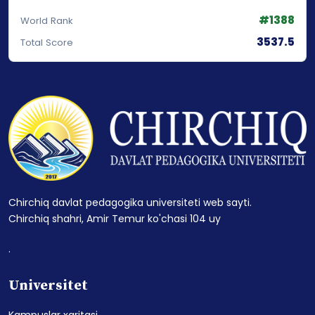
#1388
World Rank
3537.5
Total Score
Chirchiq davlat pedagogika universiteti web sayti.
Chirchiq shahri, Amir Temur ko'chasi 104 uy
.
Universitet
Kampuslar xaritasi