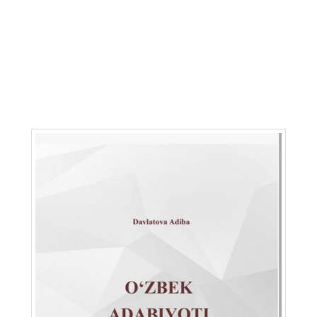
Ilmiy to'plam
Jurnal
Kitob albom
Konferensiya materiallari
Laboratoriya ishi
Lug'at
Maqolalar
Metodik qo`llanma
Monografiya
Mustaqil ish
Nazorat savollari-testlar
O'quv qo'llanma
O'quv yoki fan dasturlari
O'quv-uslubiy majmua
O'quv-uslubiy qo'llanma
Prezident asarlari
Risola
Taqdimot