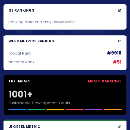
QS RANKINGS
Ranking data currently unavailable.
WEBOMETRICS RANKING
#9918
Global Rank
#51
National Rank
THE IMPACT
IMPACT RANKINGS
1001+
Sustainable Development Goals
UI GREENMETRIC