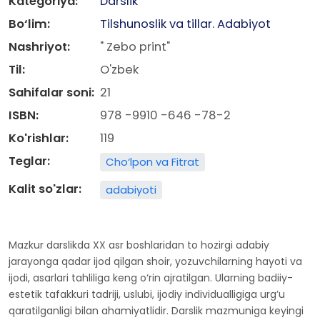
Kategoriya:
Darslik
Bo‘lim:
Tilshunoslik va tillar. Adabiyot
Nashriyot:
" Zebo print"
Til:
O'zbek
Sahifalar soni:
21
ISBN:
978 -9910 -646 -78-2
Ko'rishlar:
119
Teglar:
Cho‘lpon va Fitrat
Kalit so'zlar:
adabiyoti
Mazkur darslikda XX asr boshlaridan to hozirgi adabiy
jarayonga qadar ijod qilgan shoir, yozuvchilarning hayoti va
ijodi, asarlari tahliliga keng o‘rin ajratilgan. Ularning badiiy-
estetik tafakkuri tadriji, uslubi, ijodiy individualligiga urg’u
qaratilganligi bilan ahamiyatlidir. Darslik mazmuniga keyingi