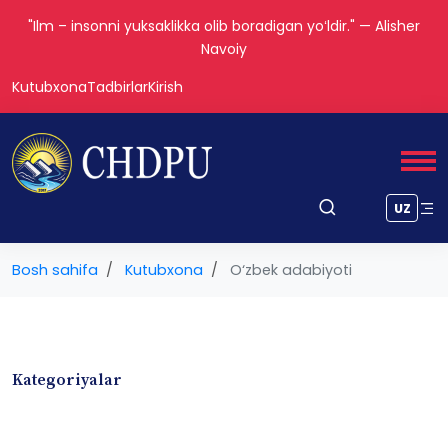
"Ilm – insonni yuksaklikka olib boradigan yoʻldir." — Alisher
Navoiy
Kutubxona
Tadbirlar
Kirish
UZ
Bosh sahifa
Kutubxona
O‘zbek adabiyoti
Kategoriyalar
Badiiy adabiyotlar
Boshqa turdagi adabiyotlar
Darslik
Dissertatsiya Avtoreferat
Elektron resurs