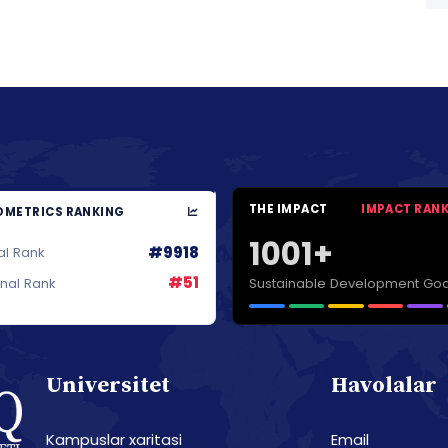
THE IMPACT
IMPACT RAN
METRICS RANKING
1001+
#9918
al Rank
#51
Sustainable Development Goa
onal Rank
Universitet
Havolalar
Kampuslar xaritasi
Email