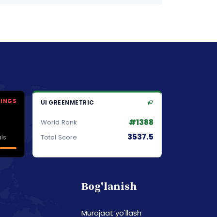
KINGS
UI GREENMETRIC
#1388
World Rank
3537.5
ls
Total Score
Bog'lanish
Murojaat yo'llash