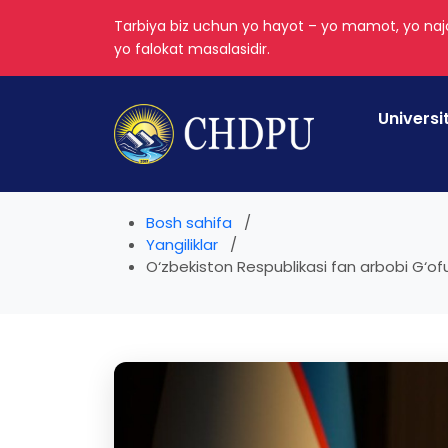
Tarbiya biz uchun yo hayot – yo mamot, yo najo
yo falokat masalasidir.
Universi
Bosh sahifa
Yangiliklar
O‘zbekiston Respublikasi fan arbobi G‘ofu