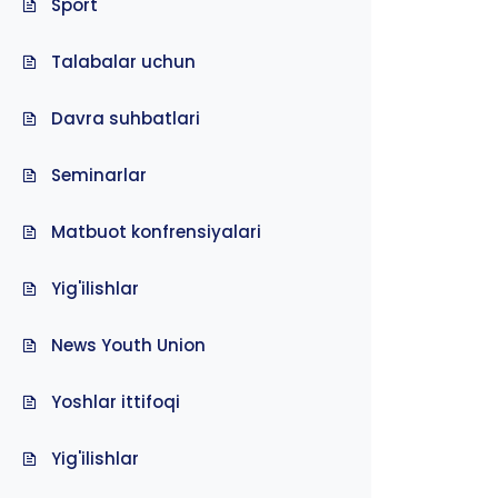
Sport
Talabalar uchun
Davra suhbatlari
Seminarlar
Matbuot konfrensiyalari
Yig'ilishlar
News Youth Union
Yoshlar ittifoqi
Yig'ilishlar