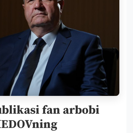
blikasi fan arbobi
MEDOVning