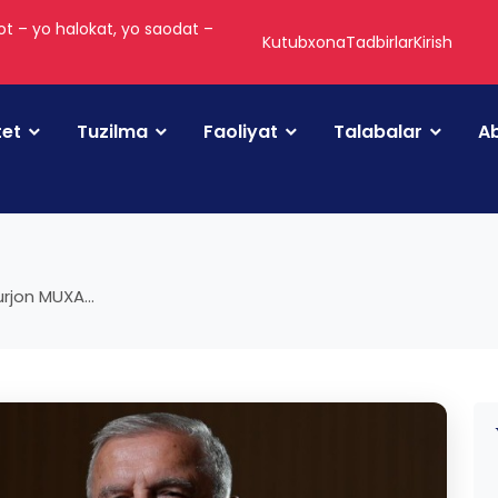
t – yo halokat, yo saodat –
Kutubxona
Tadbirlar
Kirish
tet
Tuzilma
Faoliyat
Talabalar
Ab
rjon MUXA...