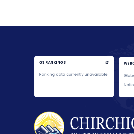
QS RANKINGS
WEBO
Ranking data currently unavailable.
Glob
Nati