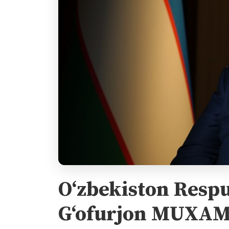
O‘zbekiston Respu
G‘ofurjon MUXA