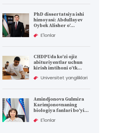
PhD dissertatsiya ishi
himoyasi: Abdullayev
Oybek Alisher o‘...
E'lonlar
CHDPUda ko‘zi ojiz
abituriyentlar uchun
kirish imtihoni o‘tk...
Universitet yangiliklari
Amindjonova Gulmira
Karimjonovnaning
biologiya fanlari bо‘yi...
E'lonlar