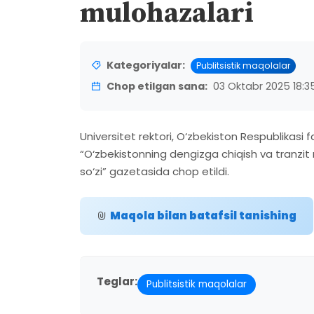
mulohazalari
Kategoriyalar:
Publitsistik maqolalar
Chop etilgan sana:
03 Oktabr 2025 18:3
Universitet rektori, O‘zbekiston Respublikasi
“O‘zbekistonning dengizga chiqish va tranzit
so‘zi” gazetasida chop etildi.
Maqola bilan batafsil tanishing
Teglar:
Publitsistik maqolalar