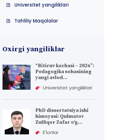
Universitet yangiliklari
Tahliliy Maqolalar
Oxirgi yangiliklar
“Bitiruv kechasi – 2026”:
Pedagogika sohasining
yangi avlod...
Universitet yangiliklari
PhD dissertatsiya ishi
himoyasi: Qulmatov
Zulfiqor Zafar o‘g...
E'lonlar