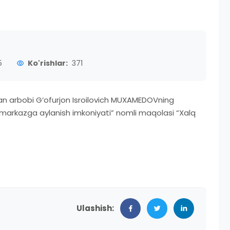
5
Ko'rishlar:
371
 fan arbobi G‘ofurjon Isroilovich MUXAMEDOVning
 markazga aylanish imkoniyati” nomli maqolasi “Xalq
Ulashish: