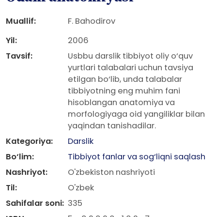
Muallif:
F. Bahodirov
Yil:
2006
Tavsif:
Usbbu darslik tibbiyot oliy o‘quv
yurtlari talabalari uchun tavsiya
etilgan bo‘lib, unda talabalar
tibbiyotning eng muhim fani
hisoblangan anatomiya va
morfologiyaga oid yangiliklar bilan
yaqindan tanishadilar.
Kategoriya:
Darslik
Bo‘lim:
Tibbiyot fanlar va sog‘liqni saqlash
Nashriyot:
O'zbekiston nashriyoti
Til:
O'zbek
Sahifalar soni:
335