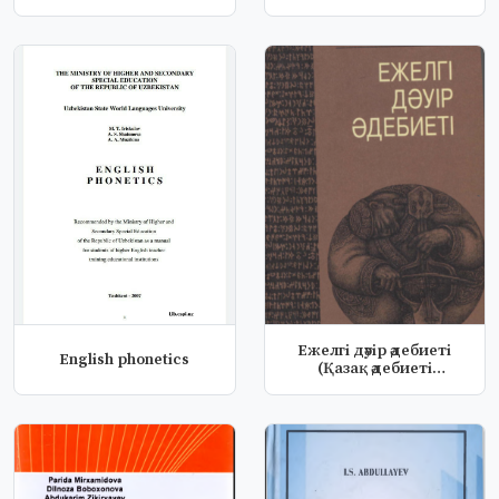
Ежелгі дәуір әдебиеті
English phonetics
(Қазақ әдебиеті
бастаулары)