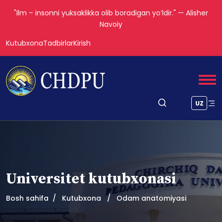
"Ilm – insonni yuksaklikka olib boradigan yoʻldir." — Alisher
Navoiy
Kutubxona
Tadbirlar
Kirish
UZ
Universitet kutubxonasi
Bosh sahifa
Kutubxona
Odam anatomiyasi