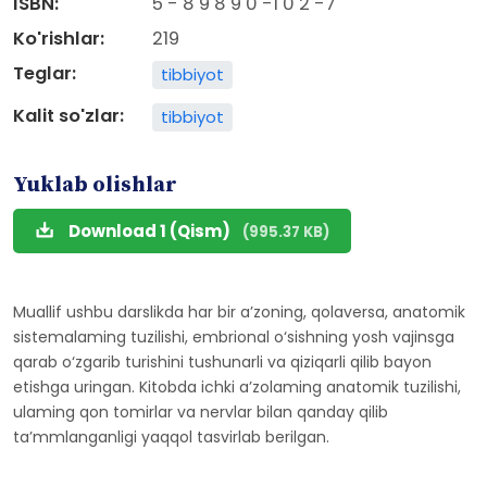
ISBN:
5 - 8 9 8 9 0 -1 0 2 -7
Ko'rishlar:
219
Teglar:
tibbiyot
Kalit so'zlar:
tibbiyot
Yuklab olishlar
Download 1 (Qism)
(995.37 KB)
Muallif ushbu darslikda har bir a’zoning, qolaversa, anatomik
sistemalaming tuzilishi, embrional o‘sishning yosh vajinsga
qarab o‘zgarib turishini tushunarli va qiziqarli qilib bayon
etishga uringan. Kitobda ichki a’zolaming anatomik tuzilishi,
ulaming qon tomirlar va nervlar bilan qanday qilib
ta’mmlanganligi yaqqol tasvirlab berilgan.