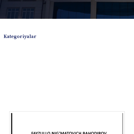
Kategoriyalar
Badiiy adabiyotlar
Boshqa turdagi adabiyotlar
Darslik
Dissertatsiya Avtoreferat
Elektron resurs
Ilmiy to'plam
Jurnal
Kitob albom
Konferensiya materiallari
Laboratoriya ishi
Lug'at
Maqolalar
Metodik qo`llanma
Monografiya
Mustaqil ish
Nazorat savollari-testlar
O'quv qo'llanma
O'quv yoki fan dasturlari
O'quv-uslubiy majmua
O'quv-uslubiy qo'llanma
Prezident asarlari
Risola
Taqdimot