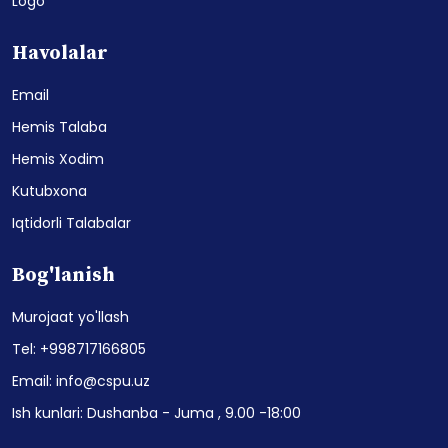
Logo
Havolalar
Email
Hemis Talaba
Hemis Xodim
Kutubxona
Iqtidorli Talabalar
Bog'lanish
Murojaat yo'llash
Tel: +998717166805
Email: info@cspu.uz
Ish kunlari: Dushanba - Juma , 9.00 -18:00