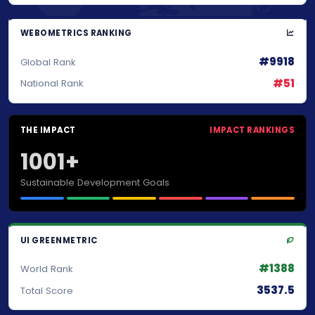
WEBOMETRICS RANKING
#9918
Global Rank
#51
National Rank
THE IMPACT
IMPACT RANKINGS
1001+
Sustainable Development Goals
UI GREENMETRIC
#1388
World Rank
3537.5
Total Score