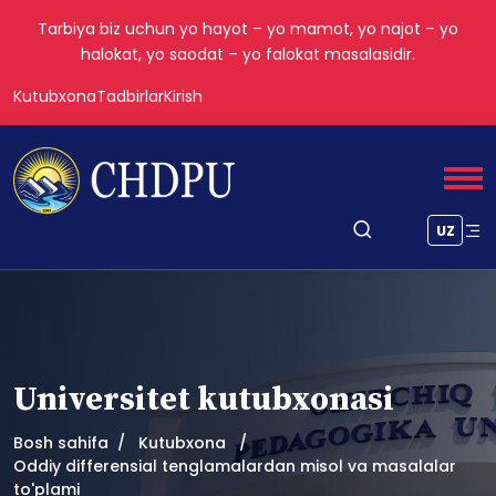
Tarbiya biz uchun yo hayot – yo mamot, yo najot – yo
halokat, yo saodat – yo falokat masalasidir.
Kutubxona
Tadbirlar
Kirish
UZ
Universitet kutubxonasi
Bosh sahifa
Kutubxona
Oddiy differensial tenglamalardan misol va masalalar
to'plami