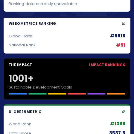
Ranking data currently unavailable.
WEBOMETRICS RANKING
#9918
Global Rank
#51
National Rank
THE IMPACT
IMPACT RANKINGS
1001+
Sustainable Development Goals
UI GREENMETRIC
#1388
World Rank
3537.5
Total Score