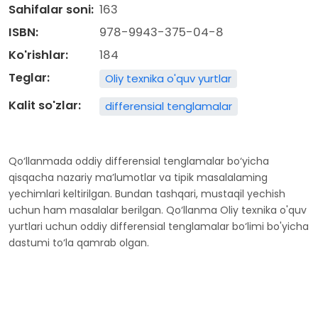
Sahifalar soni:
163
ISBN:
978-9943-375-04-8
Ko'rishlar:
184
Teglar:
Oliy texnika o'quv yurtlar
Kalit so'zlar:
differensial tenglamalar
Qo‘llanmada oddiy differensial tenglamalar bo‘yicha
qisqacha nazariy ma’lumotlar va tipik masalalaming
yechimlari keltirilgan. Bundan tashqari, mustaqil yechish
uchun ham masalalar berilgan. Qo‘llanma Oliy texnika o'quv
yurtlari uchun oddiy differensial tenglamalar bo‘limi bo'yicha
dastumi to‘la qamrab olgan.