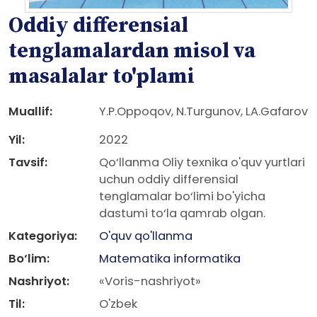
Oddiy differensial
tenglamalardan misol va
masalalar to'plami
Muallif:
Y.P.Oppoqov, N.Turgunov, LA.Gafarov
Yil:
2022
Tavsif:
Qo‘llanma Oliy texnika o'quv yurtlari
uchun oddiy differensial
tenglamalar bo‘limi bo'yicha
dastumi to‘la qamrab olgan.
Kategoriya:
O'quv qo'llanma
Bo‘lim:
Matematika informatika
Nashriyot:
«Voris-nashriyot»
Til:
O'zbek