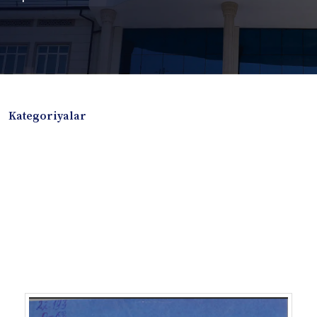
Kategoriyalar
Badiiy adabiyotlar
Boshqa turdagi adabiyotlar
Darslik
Dissertatsiya Avtoreferat
Elektron resurs
Ilmiy to'plam
Jurnal
Kitob albom
Konferensiya materiallari
Laboratoriya ishi
Lug'at
Maqolalar
Metodik qo`llanma
Monografiya
Mustaqil ish
Nazorat savollari-testlar
O'quv qo'llanma
O'quv yoki fan dasturlari
O'quv-uslubiy majmua
O'quv-uslubiy qo'llanma
Prezident asarlari
Risola
Taqdimot