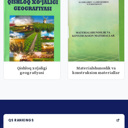
Qishloq xo‘jaligi
Materialshunoslik va
geografiyasi
konstruksion materiallar
QS RANKINGS