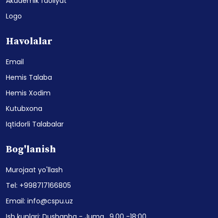
Akademik faoliyat
Logo
Havolalar
Email
Hemis Talaba
Hemis Xodim
Kutubxona
Iqtidorli Talabalar
Bog'lanish
Murojaat yo'llash
Tel: +998717166805
Email: info@cspu.uz
Ish kunlari: Dushanba - Juma , 9.00 -18:00