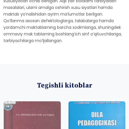
xususiyatlari ochib berilgan. Аqli zaif bolalarni tarbiyalash
masalalari, ularni amalga oshirish xusu siyatlari hamda
maktab yoʼnalishidan ayrim maʼlumotlar berilgan.
Qoʼllanma asosan defektologlarga, talabalarga hamda
yordamchi maktablarning barcha xodimlariga, shuningdek
ommaviy mak tablarning boshlangʼich sinf oʼqituvchilariga,
tarbiyachilarga moʼljallangan.
Tegishli kitoblar