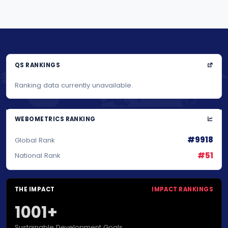
QS RANKINGS
Ranking data currently unavailable.
WEBOMETRICS RANKING
#9918
Global Rank
#51
National Rank
THE IMPACT
IMPACT RANKINGS
1001+
Sustainable Development Goals