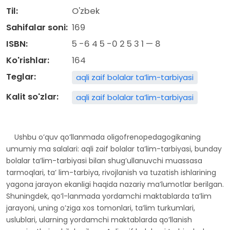
Til:
O'zbek
Sahifalar soni:
169
ISBN:
5 -6 4 5 -0 2 5 3 1 — 8
Ko'rishlar:
164
Teglar:
aqli zaif bolalar taʼlim-tarbiyasi
Kalit so'zlar:
aqli zaif bolalar taʼlim-tarbiyasi
Ushbu oʼquv qoʼllanmada oligofrenopedagogikaning
umumiy ma salalari: aqli zaif bolalar taʼlim-tarbiyasi, bunday
bolalar taʼlim-tarbiyasi bilan shugʼullanuvchi muassasa
tarmoqlari, taʼ lim-tarbiya, rivojlanish va tuzatish ishlarining
yagona jarayon ekanligi haqida nazariy maʼlumotlar berilgan.
Shuningdek, qoʼl-lanmada yordamchi maktablarda taʼlim
jarayoni, uning oʼziga xos tomonlari, taʼlim turkumlari,
uslublari, ularning yordamchi maktablarda qoʼllanish