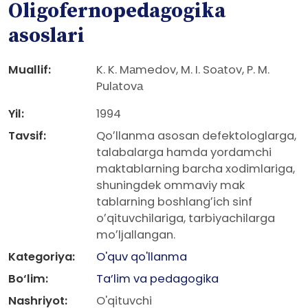
Oligofernopedagogika
asoslari
Muallif:
K. K. Mаmedov, M. I. Soаtov, P. M.
Pulаtovа
Yil:
1994
Tavsif:
Qoʼllanma asosan defektologlarga,
talabalarga hamda yordamchi
maktablarning barcha xodimlariga,
shuningdek ommaviy mak
tablarning boshlangʼich sinf
oʼqituvchilariga, tarbiyachilarga
moʼljallangan.
Kategoriya:
O'quv qo'llanma
Bo‘lim:
Ta’lim va pedagogika
Nashriyot:
O'qituvchi