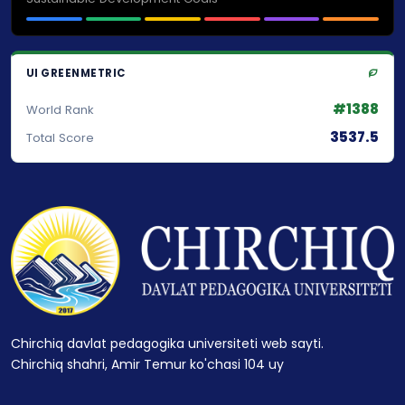
UI GREENMETRIC
#1388
World Rank
3537.5
Total Score
Chirchiq davlat pedagogika universiteti web sayti.
Chirchiq shahri, Amir Temur ko'chasi 104 uy
.