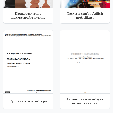
Практтикум по
Tasviriy san'at o'qitish
шахматной тактике
metidikasi
Английский язык для
Русская архитектура
пользователей
персонального ко...