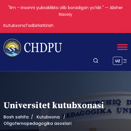
"Ilm – insonni yuksaklikka olib boradigan yoʻldir." — Alisher
Navoiy
Kutubxona
Tadbirlar
Kirish
UZ
Universitet kutubxonasi
Bosh sahifa
Kutubxona
Oligofernopedagogika asoslari