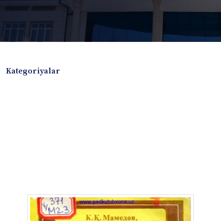
Kategoriyalar
Badiiy adabiyotlar
Boshqa turdagi adabiyotlar
Darslik
Dissertatsiya Avtoreferat
Elektron resurs
Ilmiy to'plam
Jurnal
Kitob albom
Konferensiya materiallari
Laboratoriya ishi
Lug'at
Maqolalar
Metodik qo`llanma
Monografiya
Mustaqil ish
Nazorat savollari-testlar
O'quv qo'llanma
O'quv yoki fan dasturlari
O'quv-uslubiy majmua
O'quv-uslubiy qo'llanma
Prezident asarlari
Risola
Taqdimot