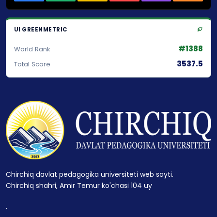
UI GREENMETRIC
#1388
World Rank
3537.5
Total Score
Chirchiq davlat pedagogika universiteti web sayti.
Chirchiq shahri, Amir Temur ko'chasi 104 uy
.