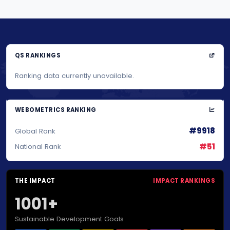
QS RANKINGS
Ranking data currently unavailable.
WEBOMETRICS RANKING
#9918
Global Rank
#51
National Rank
THE IMPACT
IMPACT RANKINGS
1001+
Sustainable Development Goals