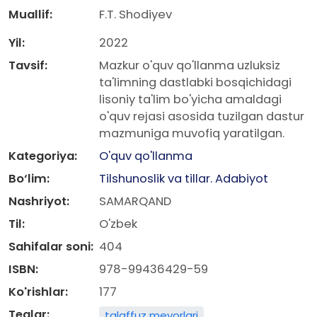
Muallif:
F.T. Shodiyev
Yil:
2022
Tavsif:
Mazkur o'quv qo'llanma uzluksiz
ta'limning dastlabki bosqichidagi
lisoniy ta'lim bo'yicha amaldagi
o'quv rejasi asosida tuzilgan dastur
mazmuniga muvofiq yaratilgan.
Kategoriya:
O'quv qo'llanma
Bo‘lim:
Tilshunoslik va tillar. Adabiyot
Nashriyot:
SAMARQAND
Til:
O'zbek
Sahifalar soni:
404
ISBN:
978-99436429-59
Ko'rishlar:
177
Teglar:
talaffuz meyorlari