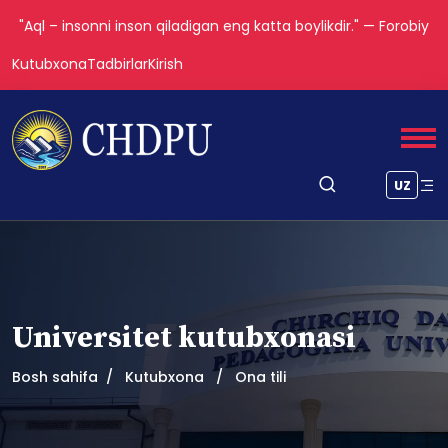
"Aql – insonni inson qiladigan eng katta boylikdir." — Forobiy
Kutubxona
Tadbirlar
Kirish
UZ
Universitet kutubxonasi
Bosh sahifa
Kutubxona
Ona tili