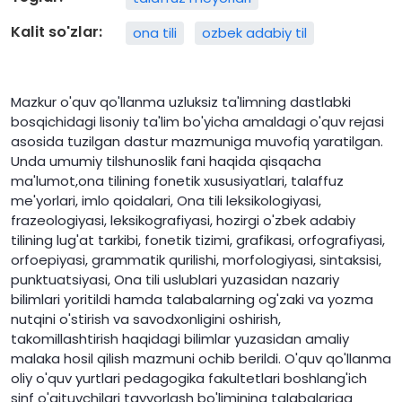
Kalit so'zlar:
ona tili
ozbek adabiy til
Mazkur o'quv qo'llanma uzluksiz ta'limning dastlabki
bosqichidagi lisoniy ta'lim bo'yicha amaldagi o'quv rejasi
asosida tuzilgan dastur mazmuniga muvofiq yaratilgan.
Unda umumiy tilshunoslik fani haqida qisqacha
ma'lumot,ona tilining fonetik xususiyatlari, talaffuz
me'yorlari, imlo qoidalari, Ona tili leksikologiyasi,
frazeologiyasi, leksikografiyasi, hozirgi o'zbek adabiy
tilining lug'at tarkibi, fonetik tizimi, grafikasi, orfografiyasi,
orfoepiyasi, grammatik qurilishi, morfologiyasi, sintaksisi,
punktuatsiyasi, Ona tili uslublari yuzasidan nazariy
bilimlari yoritildi hamda talabalarning og'zaki va yozma
nutqini o'stirish va savodxonligini oshirish,
takomillashtirish haqidagi bilimlar yuzasidan amaliy
malaka hosil qilish mazmuni ochib berildi. O'quv qo'llanma
oliy o'quv yurtlari pedagogika fakultetlari boshlang'ich
sinf o'qituvchilari tayyorlash bo'limining talabalariga