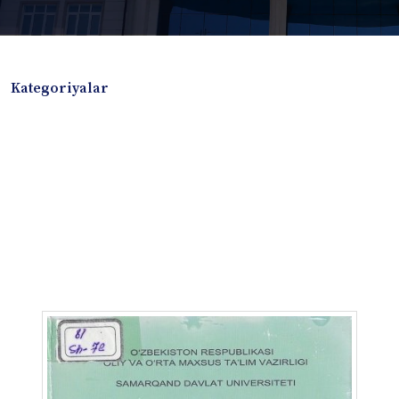
Kategoriyalar
Badiiy adabiyotlar
Boshqa turdagi adabiyotlar
Darslik
Dissertatsiya Avtoreferat
Elektron resurs
Ilmiy to'plam
Jurnal
Kitob albom
Konferensiya materiallari
Laboratoriya ishi
Lug'at
Maqolalar
Metodik qo`llanma
Monografiya
Mustaqil ish
Nazorat savollari-testlar
O'quv qo'llanma
O'quv yoki fan dasturlari
O'quv-uslubiy majmua
O'quv-uslubiy qo'llanma
Prezident asarlari
Risola
Taqdimot