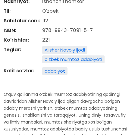
Nashriyot:
Ishonchli hamkor
Til:
O'zbek
Sahifalar soni:
112
ISBN:
978-9943-7091-5-7
Ko'rishlar:
221
Teglar:
Alisher Navoiy ijodi
o‘zbek mumtoz adabiyoti
Kalit so'zlar:
adabiyot
O‘quv qo‘llanma o‘zbek mumtoz adabiyotining qadimgi
davrlaridan Alisher Navoiy ijod qilgan davrgacha bo‘lgan
adabiy merosni yoritish, o‘zbek mumtoz adabiyotining
genezisi, shakllanishi va taraqqiyoti, uning diniy-tasavvufiy
va ilmiy manbalari, mumtoz she’riyatga xos bo‘lgan
xususiyatlar, mumtoz adabiyotda badiiy uslub tushunchasi