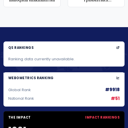
muloqatni shakilantirish
грамматика
Английского языка
QS RANKINGS
Ranking data currently unavailable.
WEBOMETRICS RANKING
#9918
Global Rank
#51
National Rank
THE IMPACT
IMPACT RANKINGS