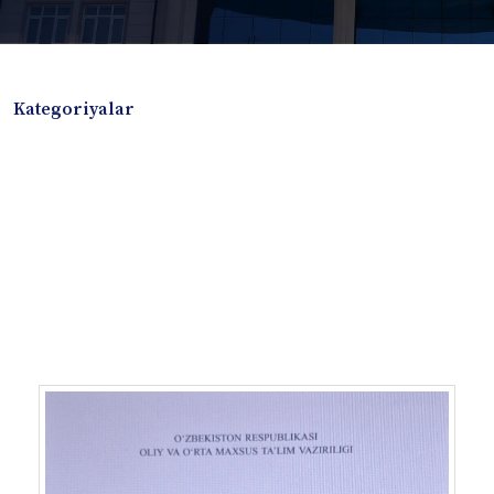
Kategoriyalar
Badiiy adabiyotlar
Boshqa turdagi adabiyotlar
Darslik
Dissertatsiya Avtoreferat
Elektron resurs
Ilmiy to'plam
Jurnal
Kitob albom
Konferensiya materiallari
Laboratoriya ishi
Lug'at
Maqolalar
Metodik qo`llanma
Monografiya
Mustaqil ish
Nazorat savollari-testlar
O'quv qo'llanma
O'quv yoki fan dasturlari
O'quv-uslubiy majmua
O'quv-uslubiy qo'llanma
Prezident asarlari
Risola
Taqdimot