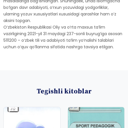
masalalariga bag‘ishlangan. Shuningdek, unda islomgacha
bo‘lgan davr adabiyoti, o‘rxun yozuvidagi yodgorliklar,
ularning yozuv xususiyatlari xususidagi qarashlar ham o‘z
aksini topgan.
O‘zbekiston Respublikasi Oliy va o‘rta maxsus ta’lim
vazirligining 2021-yil 31 maydagi 237-sonli buyrug‘iga asosan
5111200 – o‘zbek tili va adabiyoti ta’lim yo‘nalishi talablari
uchun o‘quv qo‘llanma sifatida nashrga tavsiya etilgan.
Tegishli kitoblar