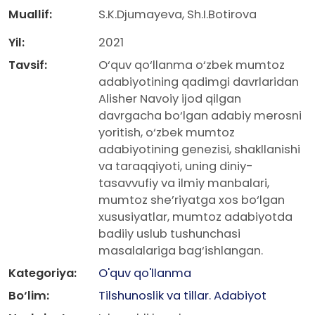
Muallif:
S.K.Djumayeva, Sh.I.Botirova
Yil:
2021
Tavsif:
O‘quv qo‘llanma o‘zbek mumtoz
adabiyotining qadimgi davrlaridan
Alisher Navoiy ijod qilgan
davrgacha bo‘lgan adabiy merosni
yoritish, o‘zbek mumtoz
adabiyotining genezisi, shakllanishi
va taraqqiyoti, uning diniy-
tasavvufiy va ilmiy manbalari,
mumtoz she’riyatga xos bo‘lgan
xususiyatlar, mumtoz adabiyotda
badiiy uslub tushunchasi
masalalariga bag‘ishlangan.
Kategoriya:
O'quv qo'llanma
Bo‘lim:
Tilshunoslik va tillar. Adabiyot