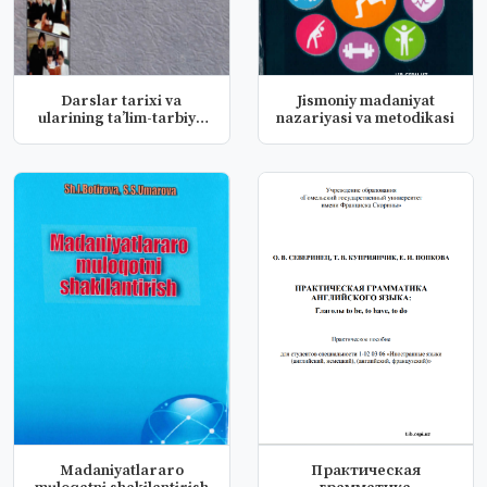
Darslar tarixi va
Jismoniy madaniyat
ularining ta’lim-tarbiya
nazariyasi va metodikasi
jarayon...
Madaniyatlararo
Практическая