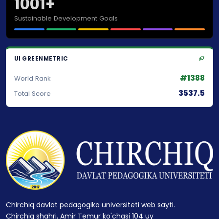
1001+
Sustainable Development Goals
UI GREENMETRIC
#1388
World Rank
3537.5
Total Score
Chirchiq davlat pedagogika universiteti web sayti.
Chirchiq shahri, Amir Temur ko'chasi 104 uy