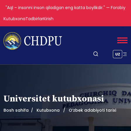
"Aql – insonni inson qiladigan eng katta boylikdir." — Forobiy
Kutubxona
Tadbirlar
Kirish
UZ
Universitet kutubxonasi
Bosh sahifa
Kutubxona
O‘zbek adabiyoti tarixi