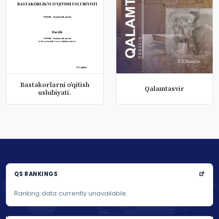
Bastakorlarni o'qitish
Qalamtasvir
uslubiyati.
QS RANKINGS
Ranking data currently unavailable.