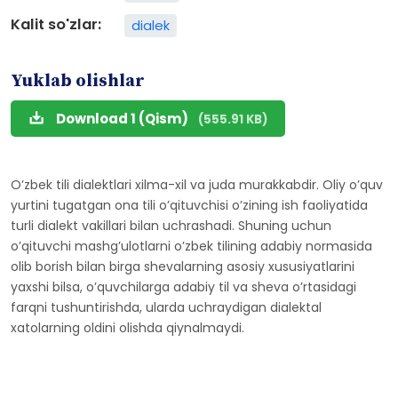
Kalit so'zlar:
dialek
Yuklab olishlar
Download 1 (Qism)
(555.91 KB)
Oʼzbek tili dialektlari xilma-xil va juda murakkabdir. Oliy oʼquv
yurtini tugatgan ona tili oʼqituvchisi oʼzining ish faoliyatida
turli dialekt vakillari bilan uchrashadi. Shuning uchun
oʼqituvchi mashgʼulotlarni oʼzbek tilining adabiy normasida
olib borish bilan birga shevalarning asosiy xususiyatlarini
yaxshi bilsa, oʼquvchilarga adabiy til va sheva oʼrtasidagi
farqni tushuntirishda, ularda uchraydigan dialektal
xatolarning oldini olishda qiynalmaydi.