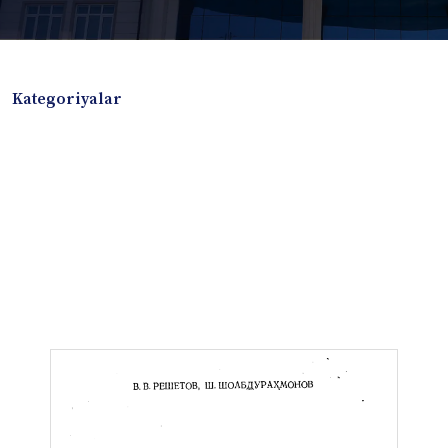
Kategoriyalar
Badiiy adabiyotlar
Boshqa turdagi adabiyotlar
Darslik
Dissertatsiya Avtoreferat
Elektron resurs
Ilmiy to'plam
Jurnal
Kitob albom
Konferensiya materiallari
Laboratoriya ishi
Lug'at
Maqolalar
Metodik qo`llanma
Monografiya
Mustaqil ish
Nazorat savollari-testlar
O'quv qo'llanma
O'quv yoki fan dasturlari
O'quv-uslubiy majmua
O'quv-uslubiy qo'llanma
Prezident asarlari
Risola
Taqdimot