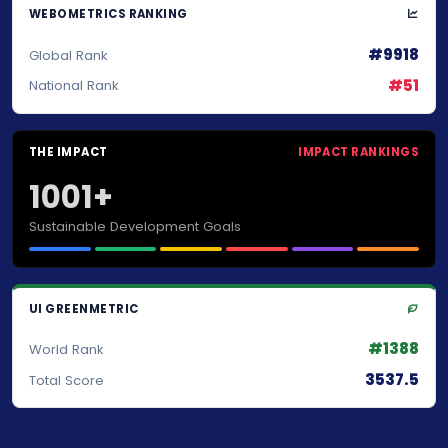
WEBOMETRICS RANKING
#9918
Global Rank
#51
National Rank
THE IMPACT
IMPACT RANKINGS
1001+
Sustainable Development Goals
UI GREENMETRIC
#1388
World Rank
3537.5
Total Score