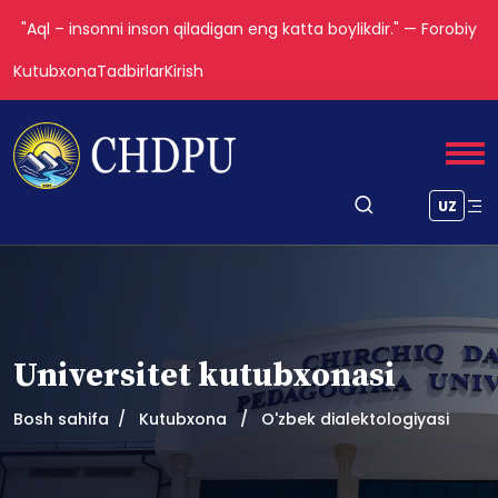
"Aql – insonni inson qiladigan eng katta boylikdir." — Forobiy
Kutubxona
Tadbirlar
Kirish
UZ
Universitet kutubxonasi
Bosh sahifa
Kutubxona
O'zbek dialektologiyasi