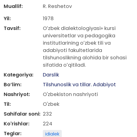
Muallif:
R. Reshetov
Yil:
1978
Tavsif:
Oʼzbek dialektologiyasi» kursi
universitetlar va pedagogika
institutlarining oʼzbek tili va
adabiyoti fakultetlarida
tilshunoslikning alohida bir sohasi
sifatida oʼqitiladi.
Kategoriya:
Darslik
Bo‘lim:
Tilshunoslik va tillar. Adabiyot
Nashriyot:
O'zbekiston nashriyoti
Til:
O'zbek
Sahifalar soni:
232
Ko'rishlar:
224
Teglar:
idialek