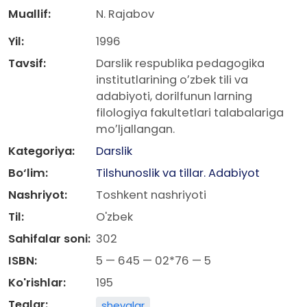
Muallif:
N. Rajabov
Yil:
1996
Tavsif:
Darslik respublika pedagogika
institutlarining oʼzbek tili va
adabiyoti, dorilfunun larning
filologiya fakultetlari talabalariga
moʼljallangan.
Kategoriya:
Darslik
Bo‘lim:
Tilshunoslik va tillar. Adabiyot
Nashriyot:
Toshkent nashriyoti
Til:
O'zbek
Sahifalar soni:
302
ISBN:
5 — 645 — 02*76 — 5
Ko'rishlar:
195
Teglar:
shevalar