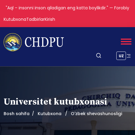
"Aql – insonni inson qiladigan eng katta boylikdir." — Forobiy
Kutubxona
Tadbirlar
Kirish
UZ
Universitet kutubxonasi
Bosh sahifa
Kutubxona
O'zbek shevashunosligi