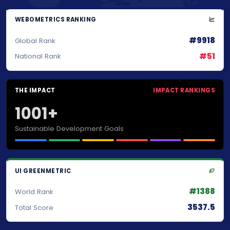
WEBOMETRICS RANKING
#9918
Global Rank
#51
National Rank
THE IMPACT
IMPACT RANKINGS
1001+
Sustainable Development Goals
UI GREENMETRIC
#1388
World Rank
3537.5
Total Score