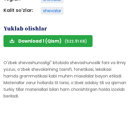
Kalit so'zlar:
shevalar
Yuklab olishlar
Download 1 (Qism)
(522.91 KB)
O'zbek shevashunosligi" kitobida shevashunoslik fani va ilmiy
yozuv, oʼzbek shevalarining tasnifi, fonetikasi, leksikasi
hamda grammatikasi kabi muhim masalalar bayon etiladi.
Materiallar zarur hollarda til tarixi, oʼzbek adabiy tili va qisman
turkiy tillar materiallari bilan ham chorishtirgan holda izoxlab
beriladi.