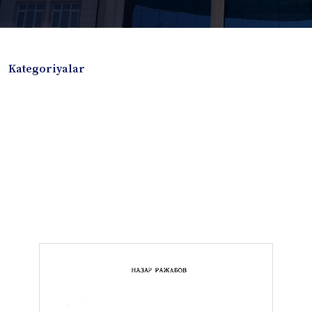
Kategoriyalar
Badiiy adabiyotlar
Boshqa turdagi adabiyotlar
Darslik
Dissertatsiya Avtoreferat
Elektron resurs
Ilmiy to'plam
Jurnal
Kitob albom
Konferensiya materiallari
Laboratoriya ishi
Lug'at
Maqolalar
Metodik qo`llanma
Monografiya
Mustaqil ish
Nazorat savollari-testlar
O'quv qo'llanma
O'quv yoki fan dasturlari
O'quv-uslubiy majmua
O'quv-uslubiy qo'llanma
Prezident asarlari
Risola
Taqdimot