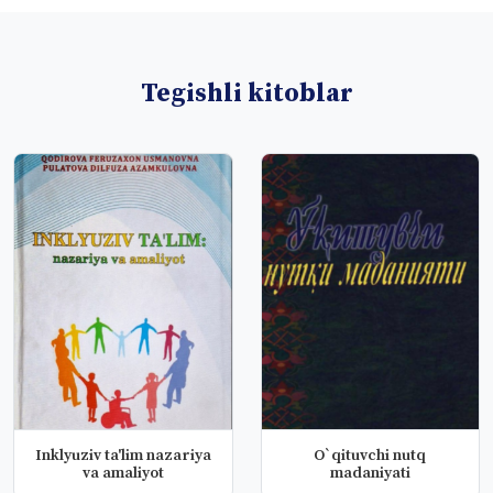
Tegishli kitoblar
Inklyuziv ta'lim nazariya
O`qituvchi nutq
va amaliyot
madaniyati