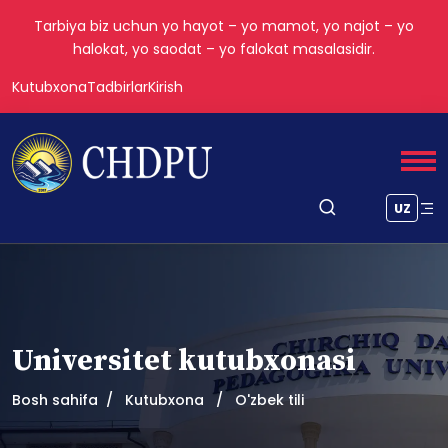
Tarbiya biz uchun yo hayot – yo mamot, yo najot – yo
halokat, yo saodat – yo falokat masalasidir.
Kutubxona
Tadbirlar
Kirish
UZ
Universitet kutubxonasi
Bosh sahifa
Kutubxona
O'zbek tili