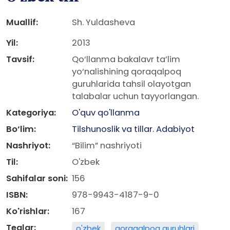
Muallif:
Sh. Yuldasheva
Yil:
2013
Tavsif:
Qo‘llanma bakalavr ta’lim
yo‘nalishining qoraqalpoq
guruhlarida tahsil olayotgan
talabalar uchun tayyorlangan.
Kategoriya:
O'quv qo'llanma
Bo‘lim:
Tilshunoslik va tillar. Adabiyot
Nashriyot:
“Bilim” nashriyoti
Til:
O'zbek
Sahifalar soni:
156
ISBN:
978-9943-4187-9-0
Ko'rishlar:
167
Teglar:
o'zbek
qoraqalpoq guruhlari