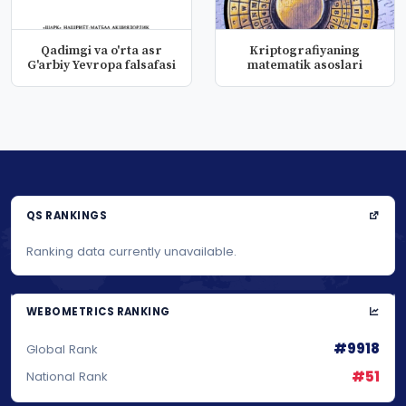
Qadimgi va o'rta asr
Kriptografiyaning
G'arbiy Yevropa falsafasi
matematik asoslari
QS RANKINGS
Ranking data currently unavailable.
WEBOMETRICS RANKING
#9918
Global Rank
#51
National Rank