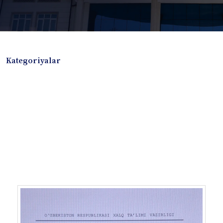
Kategoriyalar
Badiiy adabiyotlar
Boshqa turdagi adabiyotlar
Darslik
Dissertatsiya Avtoreferat
Elektron resurs
Ilmiy to'plam
Jurnal
Kitob albom
Konferensiya materiallari
Laboratoriya ishi
Lug'at
Maqolalar
Metodik qo`llanma
Monografiya
Mustaqil ish
Nazorat savollari-testlar
O'quv qo'llanma
O'quv yoki fan dasturlari
O'quv-uslubiy majmua
O'quv-uslubiy qo'llanma
Prezident asarlari
Risola
Taqdimot