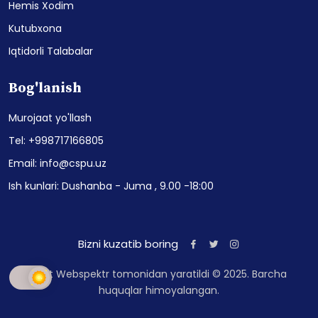
Hemis Xodim
Kutubxona
Iqtidorli Talabalar
Bog'lanish
Murojaat yo'llash
Tel: +998717166805
Email: info@cspu.uz
Ish kunlari: Dushanba - Juma , 9.00 -18:00
Bizni kuzatib boring
Sayt Webspektr tomonidan yaratildi © 2025. Barcha
huquqlar himoyalangan.