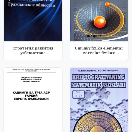
Стратегия развития
Umumiy fizika elementar
узбекистана
zarralar fizikasi
гражданское общуств...
asoslari