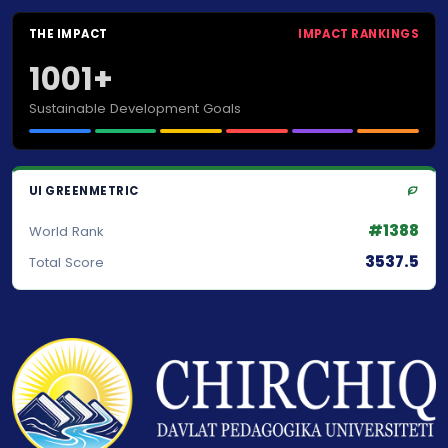
THE IMPACT
IMPACT RANKINGS
1001+
Sustainable Development Goals
UI GREENMETRIC
#1388
World Rank
3537.5
Total Score