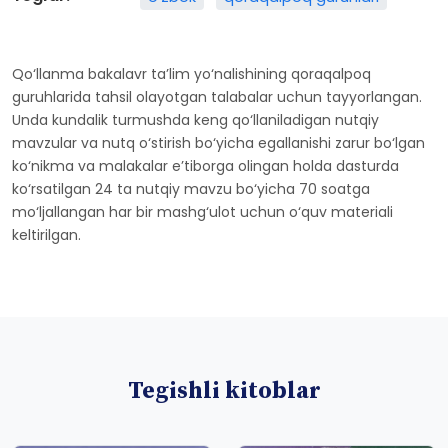
Qo‘llanma bakalavr ta’lim yo‘nalishining qoraqalpoq
guruhlarida tahsil olayotgan talabalar uchun tayyorlangan.
Unda kundalik turmushda keng qo‘llaniladigan nutqiy
mavzular va nutq o‘stirish bo‘yicha egallanishi zarur bo‘lgan
ko‘nikma va malakalar e’tiborga olingan holda dasturda
ko‘rsatilgan 24 ta nutqiy mavzu bo‘yicha 70 soatga
mo‘ljallangan har bir mashg‘ulot uchun o‘quv materiali
keltirilgan.
Tegishli kitoblar