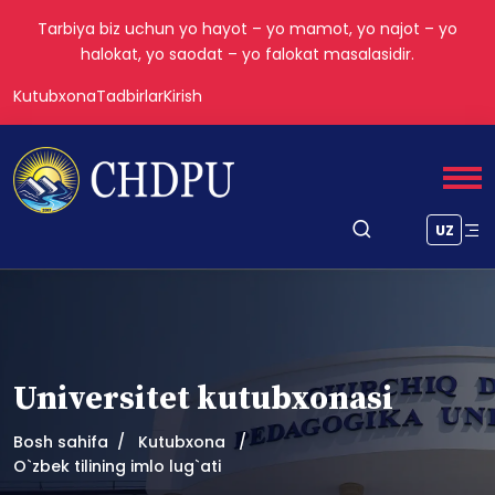
Tarbiya biz uchun yo hayot – yo mamot, yo najot – yo
halokat, yo saodat – yo falokat masalasidir.
Kutubxona
Tadbirlar
Kirish
UZ
Universitet kutubxonasi
Bosh sahifa
Kutubxona
O`zbek tilining imlo lug`ati