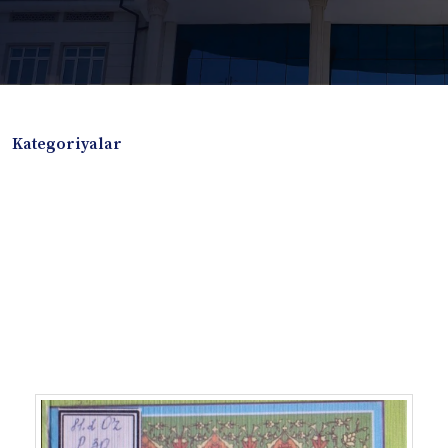
Kategoriyalar
Badiiy adabiyotlar
Boshqa turdagi adabiyotlar
Darslik
Dissertatsiya Avtoreferat
Elektron resurs
Ilmiy to'plam
Jurnal
Kitob albom
Konferensiya materiallari
Laboratoriya ishi
Lug'at
Maqolalar
Metodik qo`llanma
Monografiya
Mustaqil ish
Nazorat savollari-testlar
O'quv qo'llanma
O'quv yoki fan dasturlari
O'quv-uslubiy majmua
O'quv-uslubiy qo'llanma
Prezident asarlari
Risola
Taqdimot