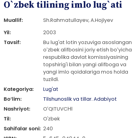
O`zbek tilining imlo lug`ati
Muallif:
Sh.Rahmatullayev, A.Hojiyev
Yil:
2003
Tavsif:
Bu lug'at lotin yozuviga asoslangan
oʻzbek alifbosini joriy etish boʻyicha
respublika davlat komissiyasining
topshirig'i bilan yangi alifboga va
yangi imlo qoidalariga mos holda
tuzildi.
Kategoriya:
Lug'at
Bo‘lim:
Tilshunoslik va tillar. Adabiyot
Nashriyot:
OʻQITUVCНІ
Til:
O'zbek
Sahifalar soni:
240