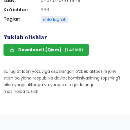
ISBN:
5-645-04044-9
Ko'rishlar:
333
Teglar:
imlo lug`at
Yuklab olishlar
Download 1 (Qism)
(1.42 MB)
Bu lug'at lotin yozuviga asoslangan oʻzbek alifbosini joriy
etish boʻyicha respublika davlat komissiyasining topshirig'i
bilan yangi alifboga va yangi imlo qoidalariga
mos holda tuzildi.