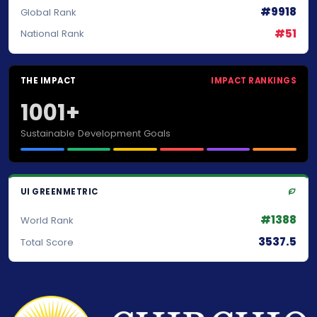
#9918
Global Rank
#51
National Rank
THE IMPACT
IMPACT RANKINGS
1001+
Sustainable Development Goals
UI GREENMETRIC
#1388
World Rank
3537.5
Total Score