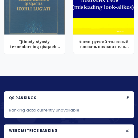
Ijtimoiy-siyosiy
Англо-руский толковый
terminlarning qisqacha
словарь похожих слов
izohli lug...
(misles...
QS RANKINGS
Ranking data currently unavailable.
WEBOMETRICS RANKING