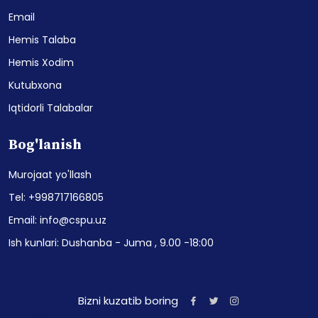
Email
Hemis Talaba
Hemis Xodim
Kutubxona
Iqtidorli Talabalar
Bog'lanish
Murojaat yo'llash
Tel: +998717166805
Email: info@cspu.uz
Ish kunlari: Dushanba - Juma , 9.00 -18:00
Bizni kuzatib boring