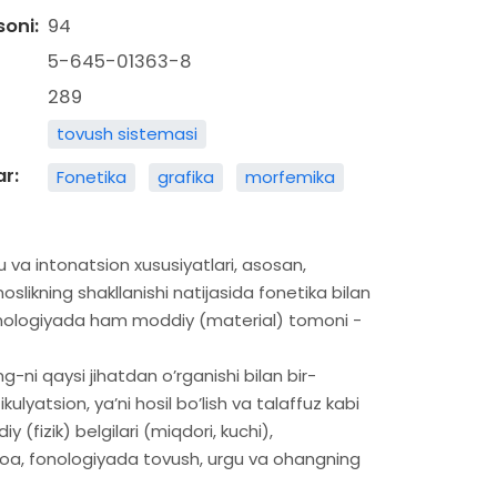
soni:
94
5-645-01363-8
289
tovush sistemasi
ar:
Fonetika
grafika
morfemika
u va intonatsion xususiyatlari, asosan,
oslikning shakllanishi natijasida fonetika bilan
fonologiyada ham moddiy (material) tomoni -
ang-ni qaysi jihatdan oʼrganishi bilan bir-
kulyatsion, yaʼni hosil boʼlish va talaffuz kabi
y (fizik) belgilari (miqdori, kuchi),
niloa, fonologiyada tovush, urgu va ohangning