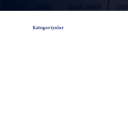
Kategoriyalar
Badiiy adabiyotlar
Boshqa turdagi adabiyotlar
Darslik
Dissertatsiya Avtoreferat
Elektron resurs
Ilmiy to'plam
Jurnal
Kitob albom
Konferensiya materiallari
Laboratoriya ish
Lug'at
Maqolalar
Metodik qo`llanma
Monografiya
Mustaqil ish
Nazorat savollari-testlar
O'quv qo'llanma
O'quv yoki fan dasturlari
O'quv-uslubiy majmua
O'quv-uslubiy qo'llanma
Prezident asarlar
Risola
Taqdimot