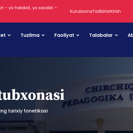
t – yo halokat, yo saodat –
Kutubxona
Tadbirlar
Kirish
tet
Tuzilma
Faoliyat
Talabalar
Ab
utubxonasi
ing tarixiy fonetikasi