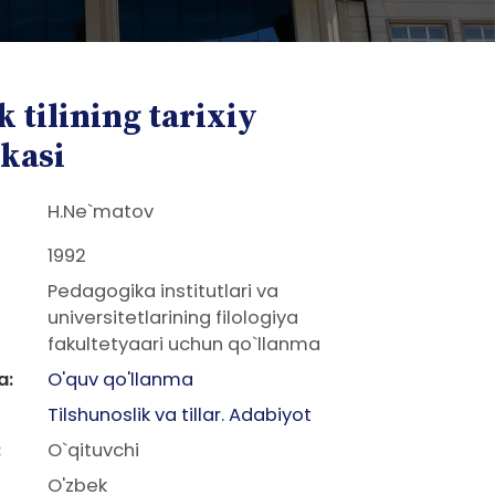
 tilining tarixiy
ikasi
H.Ne`matov
1992
Pedagogika institutlari va
universitetlarining filologiya
fakultetyaari uchun qo`llanma
a:
O'quv qo'llanma
Tilshunoslik va tillar. Adabiyot
:
O`qituvchi
O'zbek