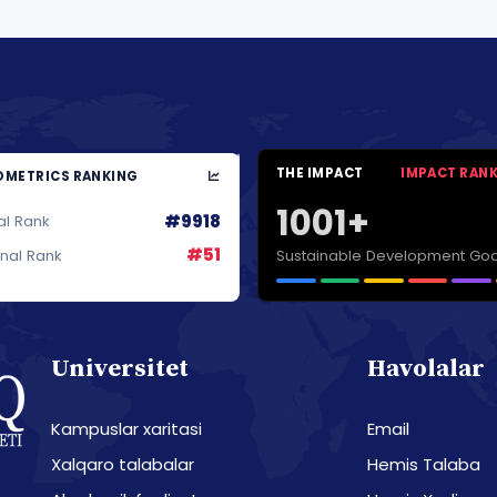
THE IMPACT
IMPACT RAN
METRICS RANKING
1001+
#9918
al Rank
#51
Sustainable Development Goa
onal Rank
Universitet
Havolalar
Kampuslar xaritasi
Email
Xalqaro talabalar
Hemis Talaba