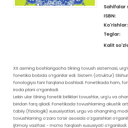
Sahifalar 
ISBN:
Ko'rishlar:
Teglar:
Kalit so'zl
XX asrning boshlarigacha tilning tovush sistemasi, urgʼ
fonetika bobida oʼrganilar edi. Sistem (otruktur) tilshun
fonologiya fani farqlana boshladi. Fonetikada ham, 
iroda plani oʼrganiladi.
Lekin ular tilning fonetik birliklari tovushlar, urgʼu va oh
biridan farq qiladi. Fonetikada tovushlarning akustik arti
tabiiy (fiziologik) xususiyatlari, urgu va ohangning moddi
tovushlarning oʼzaro taʼsir asosida oʼzgarishlari oʼrga
ijtimoiy vazifasi - maʼno farqlash xususiyati oʼrganiladi.