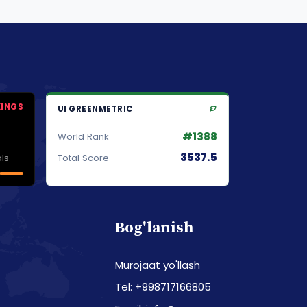
KINGS
UI GREENMETRIC
#1388
World Rank
3537.5
ls
Total Score
Bog'lanish
Murojaat yo'llash
Tel: +998717166805