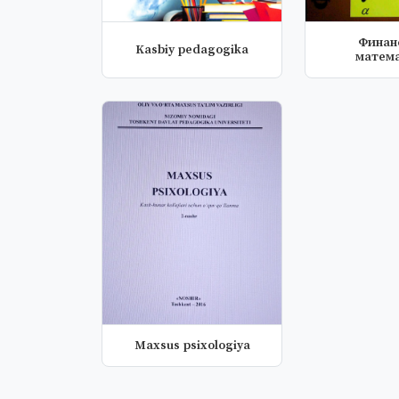
Финан
Kasbiy pedagogika
матема
Maxsus psixologiya