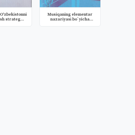
: O'zbekistonni
Musiqaning elementar
ish strateg...
nazariyasi bo`yicha
mashq va...