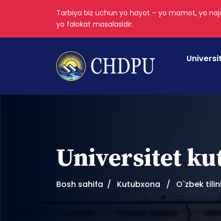
Tarbiya biz uchun yo hayot – yo mamot, yo najo
yo falokat masalasidir.
Universi
Universitet k
Bosh sahifa
Kutubxona
O`zbek tilin