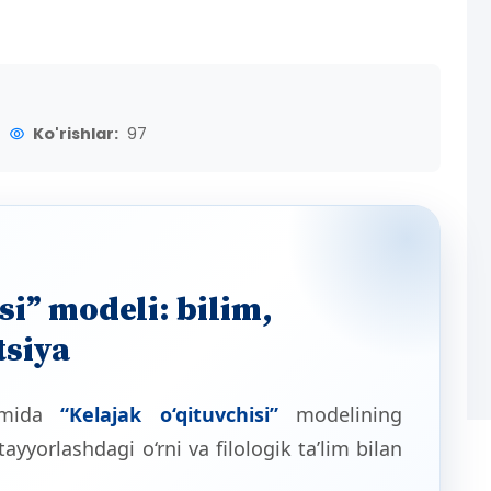
Ko'rishlar:
97
si” modeli: bilim,
tsiya
zimida
“Kelajak o‘qituvchisi”
modelining
yyorlashdagi o‘rni va filologik ta’lim bilan