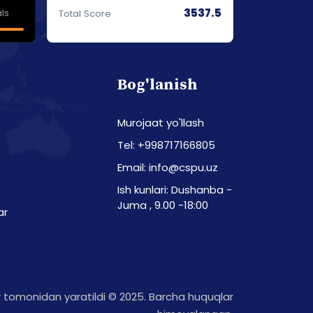
3537.5
ls
Total Score
Bog'lanish
Murojaat yo'llash
Tel: +998717166805
Email: info@cspu.uz
Ish kunlari: Dushanba -
Juma , 9.00 -18:00
ar
tomonidan yaratildi © 2025. Barcha huquqlar