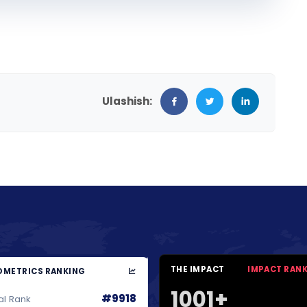
Ulashish:
THE IMPACT
IMPACT RAN
METRICS RANKING
1001+
#9918
al Rank