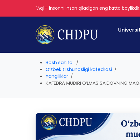
"Aql – insonni inson qiladigan eng katta boylikdir
Universi
Bosh sahifa
O‘zbek tilshunosligi kafedrasi
Yangiliklar
KAFEDRA MUDIRI O‘LMAS SAIDOVNING MAQOLA