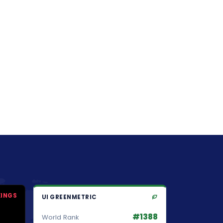
KINGS
UI GREENMETRIC
#1388
World Rank