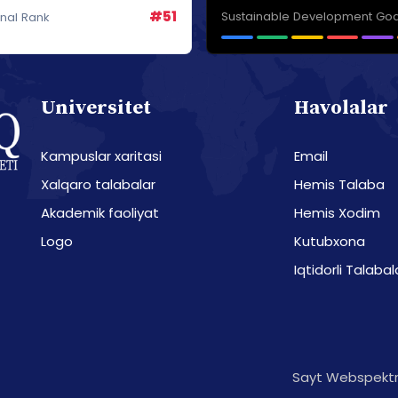
#51
Sustainable Development Goa
onal Rank
Universitet
Havolalar
Kampuslar xaritasi
Email
Xalqaro talabalar
Hemis Talaba
Akademik faoliyat
Hemis Xodim
Logo
Kutubxona
Iqtidorli Talabal
Sayt Webspektr 