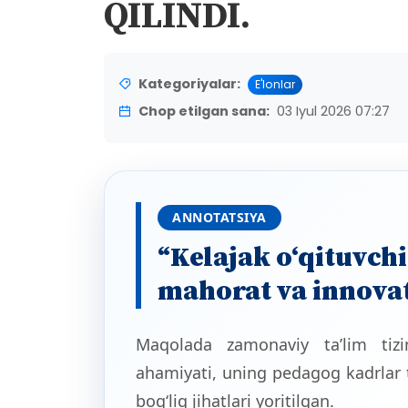
QILINDI.
Kategoriyalar:
E'lonlar
Chop etilgan sana:
03 Iyul 2026 07:27
ANNOTATSIYA
“Kelajak o‘qituvchi
mahorat va innova
Maqolada zamonaviy ta’lim ti
ahamiyati, uning pedagog kadrlar ta
bog‘liq jihatlari yoritilgan.