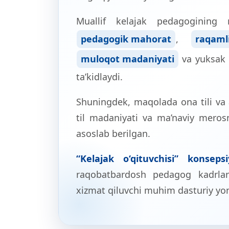
Muallif kelajak pedagogining 
pedagogik mahorat
,
raqaml
muloqot madaniyati
va yuksak m
ta’kidlaydi.
Shuningdek, maqolada ona tili va ad
til madaniyati va ma’naviy meros
asoslab berilgan.
“Kelajak o‘qituvchisi” konsepsi
raqobatbardosh pedagog kadrlar 
xizmat qiluvchi muhim dasturiy yo