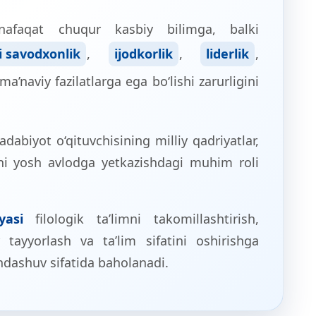
nafaqat chuqur kasbiy bilimga, balki
i savodxonlik
,
ijodkorlik
,
liderlik
,
a’naviy fazilatlarga ega bo‘lishi zarurligini
abiyot o‘qituvchisining milliy qadriyatlar,
ni yosh avlodga yetkazishdagi muhim roli
yasi
filologik ta’limni takomillashtirish,
tayyorlash va ta’lim sifatini oshirishga
ndashuv sifatida baholanadi.