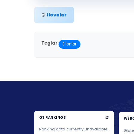
Ilovalar
Teglar:
E'lonlar
QS RANKINGS
WEBO
Ranking data currently unavailable.
Glob