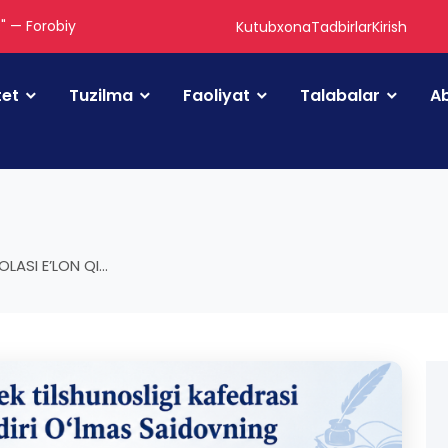
." — Forobiy
Kutubxona
Tadbirlar
Kirish
tet
Tuzilma
Faoliyat
Talabalar
Ab
SI E’LON QI...