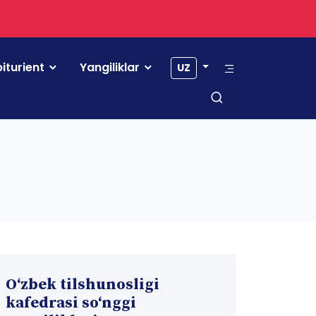
iturient
Yangiliklar
UZ
O‘zbek tilshunosligi
kafedrasi so‘nggi