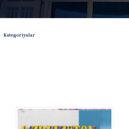
Kategoriyalar
Badiiy adabiyotlar
Boshqa turdagi adabiyotlar
Darslik
Dissertatsiya Avtoreferat
Elektron resurs
Ilmiy to'plam
Jurnal
Kitob albom
Konferensiya materiallari
Laboratoriya ishi
Lug'at
Maqolalar
Metodik qo`llanma
Monografiya
Mustaqil ish
Nazorat savollari-testlar
O'quv qo'llanma
O'quv yoki fan dasturlari
O'quv-uslubiy majmua
O'quv-uslubiy qo'llanma
Prezident asarlari
Risola
Taqdimot