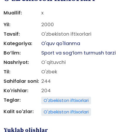
Muallif:
x
Yil:
2000
Tavsif:
O'zbekiston iftixorlari
Kategoriya:
O'quv qo'llanma
Bo‘lim:
Sport va sog‘lom turmush tarzi
Nashriyot:
O`qituvchi
Til:
O'zbek
Sahifalar soni:
244
Ko'rishlar:
204
Teglar:
O'zbekiston iftixorlari
Kalit so'zlar:
O'zbekiston iftixorlari
Yuklab olishlar