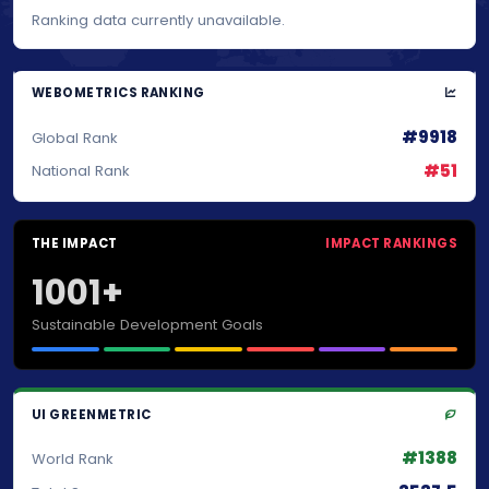
Ranking data currently unavailable.
WEBOMETRICS RANKING
#9918
Global Rank
#51
National Rank
THE IMPACT
IMPACT RANKINGS
1001+
Sustainable Development Goals
UI GREENMETRIC
#1388
World Rank