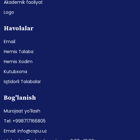
Akademik faoliyat
Logo
Havolalar
Email
Hemis Talaba
Hemis Xodim
Kutubxona
Iqtidorli Talabalar
Bog'lanish
Murojaat yo'llash
Tel: +998717166805
Email: info@cspu.uz