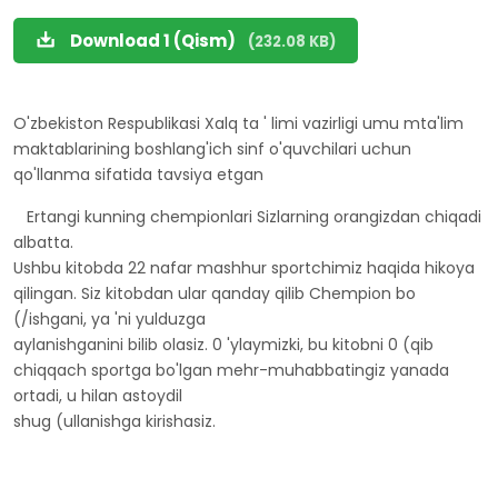
Download 1 (Qism)
(232.08 KB)
O'zbekiston Respublikasi Xalq ta ' limi vazirligi umu mta'lim
maktablarining boshlang'ich sinf o'quvchilari uchun
qo'llanma sifatida tavsiya etgan
Ertangi kunning chempionlari Sizlarning orangizdan chiqadi
albatta.
Ushbu kitobda 22 nafar mashhur sportchimiz haqida hikoya
qilingan. Siz kitobdan ular qanday qilib Chempion bo
(/ishgani, ya 'ni yulduzga
aylanishganini bilib olasiz. 0 'ylaymizki, bu kitobni 0 (qib
chiqqach sportga bo'lgan mehr-muhabbatingiz yanada
ortadi, u hilan astoydil
shug (ullanishga kirishasiz.