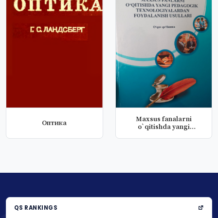
Maxsus fanalarni
Оптика
o`qitishda yangi
pedagogik texnol...
QS RANKINGS