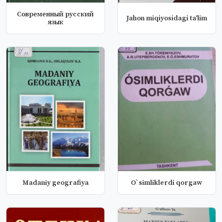
Современный русский
Jahon miqiyosidagi ta'lim
язык
Madaniy geografiya
O`simliklerdi qorgaw