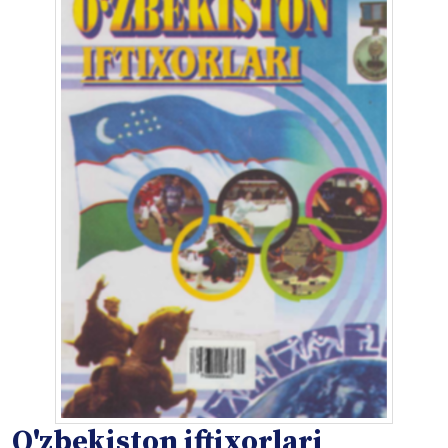
O'zbekiston iftixorlari