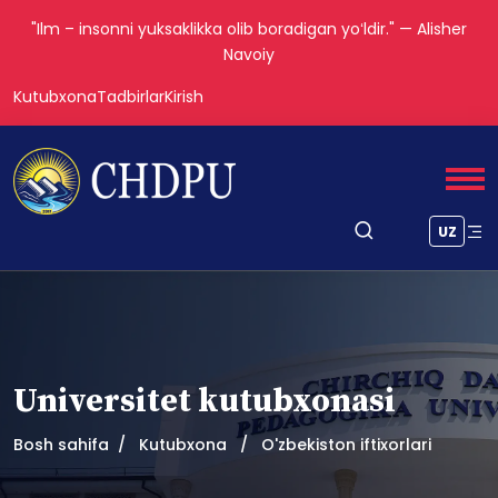
"Ilm – insonni yuksaklikka olib boradigan yoʻldir." — Alisher
Navoiy
Kutubxona
Tadbirlar
Kirish
UZ
Universitet kutubxonasi
Bosh sahifa
Kutubxona
O'zbekiston iftixorlari