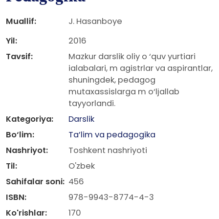
Muallif:
J. Hasanboye
Yil:
2016
Tavsif:
Mazkur darslik oliy o ‘quv yurtiari
ialabalari, m agistrlar va aspirantlar,
shuningdek, pedagog
mutaxassislarga m o‘ljallab
tayyorlandi.
Kategoriya:
Darslik
Bo‘lim:
Ta’lim va pedagogika
Nashriyot:
Toshkent nashriyoti
Til:
O'zbek
Sahifalar soni:
456
ISBN:
978-9943-8774-4-3
Ko'rishlar:
170