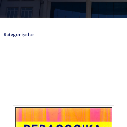
Kategoriyalar
Badiiy adabiyotlar
Boshqa turdagi adabiyotlar
Darslik
Dissertatsiya Avtoreferat
Elektron resurs
Ilmiy to'plam
Jurnal
Kitob albom
Konferensiya materiallari
Laboratoriya ishi
Lug'at
Maqolalar
Metodik qo`llanma
Monografiya
Mustaqil ish
Nazorat savollari-testlar
O'quv qo'llanma
O'quv yoki fan dasturlari
O'quv-uslubiy majmua
O'quv-uslubiy qo'llanma
Prezident asarlari
Risola
Taqdimot