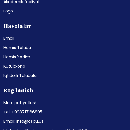
Akademik faoliyat
Logo
Havolalar
Email
Hemis Talaba
Hemis Xodim
Kutubxona
Iqtidorli Talabalar
Bog'lanish
Murojaat yo'llash
Tel: +998717166805
Email: info@cspu.uz