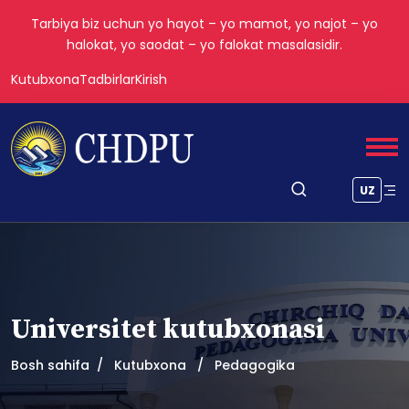
Tarbiya biz uchun yo hayot – yo mamot, yo najot – yo
halokat, yo saodat – yo falokat masalasidir.
Kutubxona
Tadbirlar
Kirish
UZ
Universitet kutubxonasi
Bosh sahifa
Kutubxona
Pedagogika