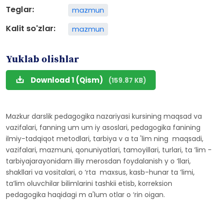
Teglar:
mazmun
Kalit so'zlar:
mazmun
Yuklab olishlar
Download 1 (Qism)
(159.87 KB)
Mazkur darslik pedagogika nazariyasi kursining maqsad va
vazifalari, fanning um um iy asoslari, pedagogika fanining
ilmiy-tadqiqot metodlari, tarbiya v a ta 'lim ning maqsadi,
vazifalari, mazmuni, qonuniyatlari, tamoyillari, turlari, ta ’lim -
tarbiyajarayonidam illiy merosdan foydalanish y o ‘llari,
shakllari va vositalari, o ‘rta maxsus, kasb-hunar ta ’limi,
ta’lim oluvchilar bilimlarini tashkii etisb, korreksion
pedagogika haqidagi m a'lum otlar o ‘rin oigan.