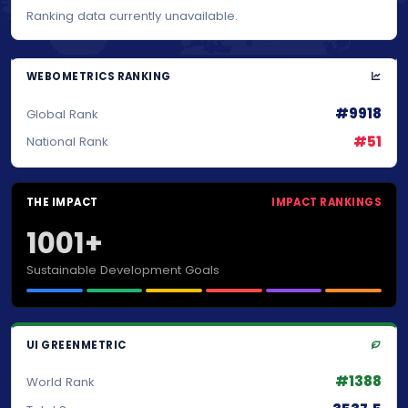
Ranking data currently unavailable.
WEBOMETRICS RANKING
#9918
Global Rank
#51
National Rank
THE IMPACT
IMPACT RANKINGS
1001+
Sustainable Development Goals
UI GREENMETRIC
#1388
World Rank