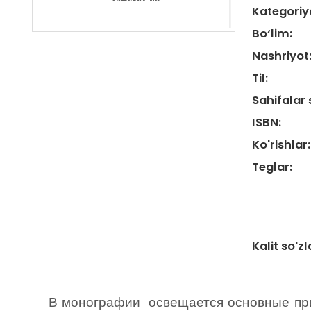
Kategoriy
Bo‘lim:
Nashriyot
Til:
Sahifalar 
ISBN:
Ko'rishlar:
Teglar:
Kalit so'zl
В монографии
освещается основные пр