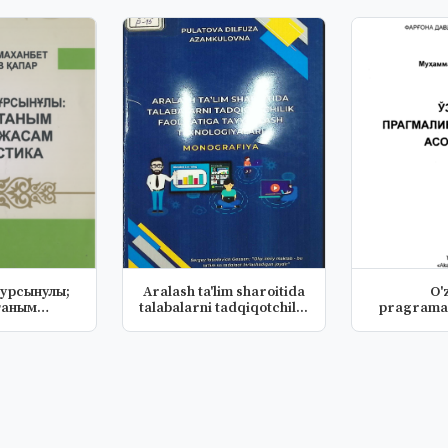
урсынулы;
Aralash ta'lim sharoitida
O'
таным
talabalarni tadqiqotchil...
pragramal
 стилист...
aso