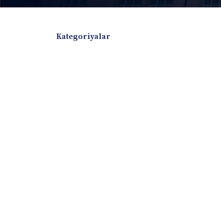
Kategoriyalar
Badiiy adabiyotlar
Boshqa turdagi adabiyotlar
Darslik
Dissertatsiya Avtoreferat
Elektron resurs
Ilmiy to'plam
Jurnal
Kitob albom
Konferensiya materiallari
Laboratoriya ish
Lug'at
Maqolalar
Metodik qo`llanma
Monografiya
Mustaqil ish
Nazorat savollari-testlar
O'quv qo'llanma
O'quv yoki fan dasturlari
O'quv-uslubiy majmua
O'quv-uslubiy qo'llanma
Prezident asarlar
Risola
Taqdimot