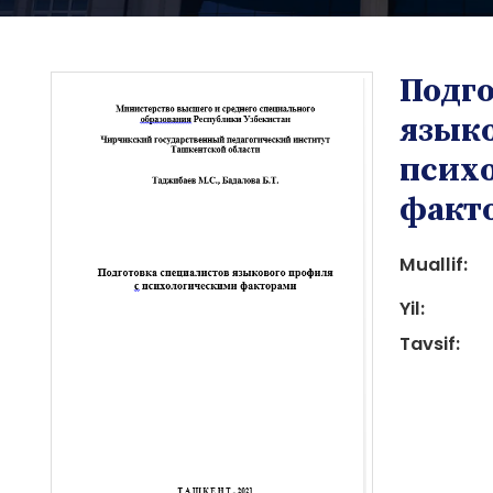
Подго
языко
псих
факт
i
Muallif:
Yil:
Tavsif:
i