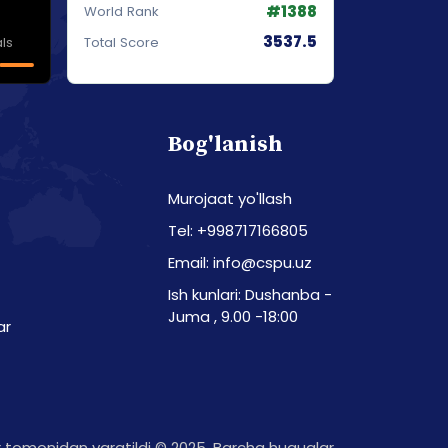
#1388
World Rank
3537.5
ls
Total Score
Bog'lanish
Murojaat yo'llash
Tel: +998717166805
Email: info@cspu.uz
Ish kunlari: Dushanba -
Juma , 9.00 -18:00
ar
tomonidan yaratildi © 2025. Barcha huquqlar