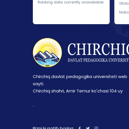
Ranking data currently unavailable.
Glob
Nati
Chirchiq davlat pedagogika universiteti web
sayti.
Chirchiq shahri, Amir Temur ko'chasi 104 uy
.
Bizni kuzatib boring