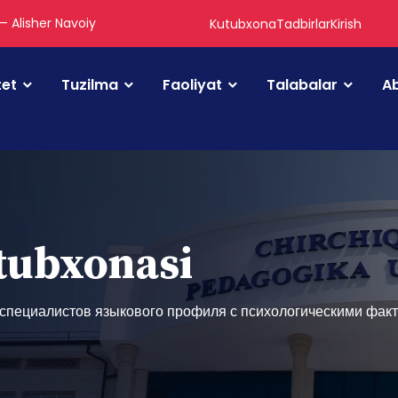
 — Alisher Navoiy
Kutubxona
Tadbirlar
Kirish
tet
Tuzilma
Faoliyat
Talabalar
Ab
utubxonasi
 специалистов языкового профиля с психологическими фак