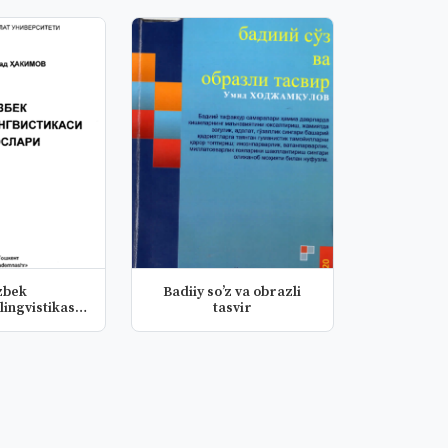
zbek
Badiiy soʼz va obrazli
ingvistikasi
tasvir
slari