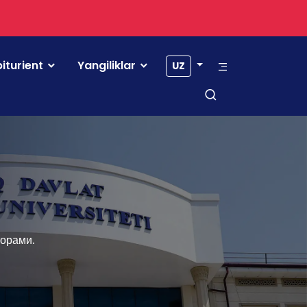
iturient
Yangiliklar
UZ
торами.