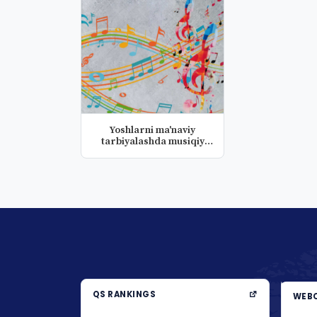
Yoshlarni ma'naviy
tarbiyalashda musiqiy
pedagogik...
QS RANKINGS
WEBO