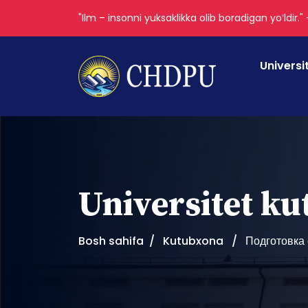
"Ilm – insonni yuksaklikka olib boradigan yoʻldir."
Universi
Universitet k
Bosh sahifa
Kutubxona
Подготовка