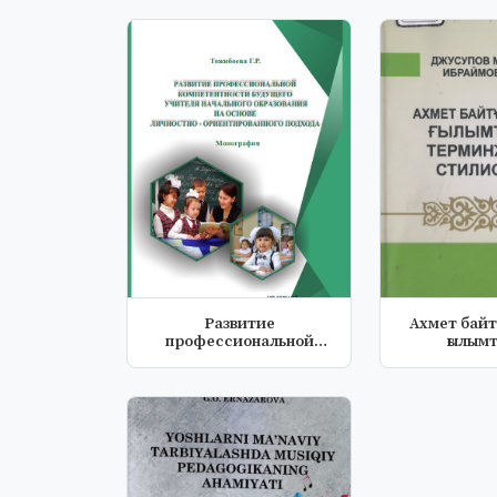
Рaзвитие
Ахмет байт
профессионaльной
ғылым
компетентности
терминжасам
будущего...