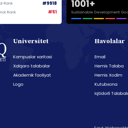
1001+
#9918
al Rank
#51
Sustainable Development Goa
onal Rank
Universitet
Havolalar
Kampuslar xaritasi
Email
Xalqaro talabalar
Hemis Talaba
Akademik faoliyat
Hemis Xodim
Logo
Kutubxona
Iqtidorli Talabal
Sayt Webspektr 