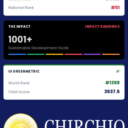
#51
National Rank
THE IMPACT
IMPACT RANKINGS
1001+
Sustainable Development Goals
UI GREENMETRIC
#1388
World Rank
3537.5
Total Score