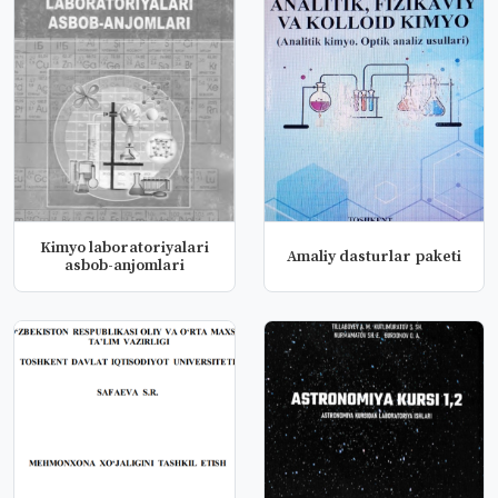
Kimyo laboratoriyalari
Amaliy dasturlar paketi
asbob-anjomlari