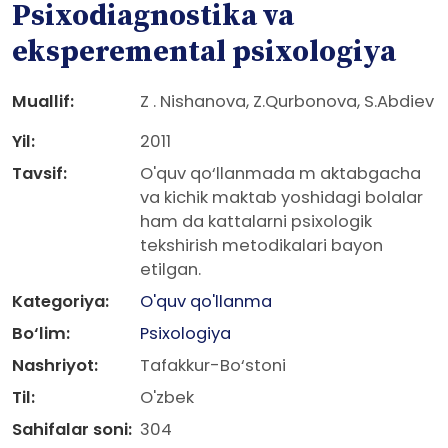
Psixodiagnostika va
eksperemental psixologiya
Muallif:
Z . Nishanova, Z.Qurbonova, S.Abdiev
Yil:
2011
Tavsif:
O'quv qo‘llanmada m aktabgacha
va kichik maktab yoshidagi bolalar
ham da kattalarni psixologik
tekshirish metodikalari bayon
etilgan.
Kategoriya:
O'quv qo'llanma
Bo‘lim:
Psixologiya
Nashriyot:
Tafakkur-Bo‘stoni
Til:
O'zbek
Sahifalar soni:
304