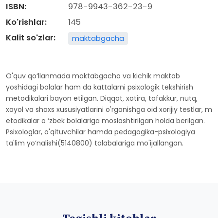
ISBN:
978-9943-362-23-9
Ko'rishlar:
145
Kalit so'zlar:
maktabgacha
O'quv qo‘llanmada maktabgacha va kichik maktab
yoshidagi bolalar ham da kattalarni psixologik tekshirish
metodikalari bayon etilgan. Diqqat, xotira, tafakkur, nutq,
xayol va shaxs xususiyatlarini o'rganishga oid xorijiy testlar, m
etodikalar o ‘zbek bolalariga moslashtirilgan holda berilgan.
Psixologlar, o'qituvchilar hamda pedagogika-psixologiya
ta'lim yo‘nalishi(5140800) talabalariga mo'ijallangan.