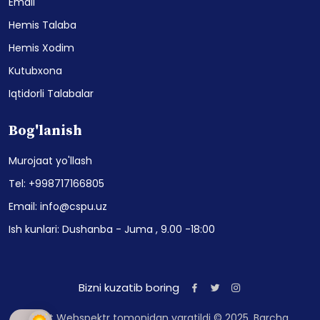
Email
Hemis Talaba
Hemis Xodim
Kutubxona
Iqtidorli Talabalar
Bog'lanish
Murojaat yo'llash
Tel: +998717166805
Email: info@cspu.uz
Ish kunlari: Dushanba - Juma , 9.00 -18:00
Bizni kuzatib boring
Sayt Webspektr tomonidan yaratildi © 2025. Barcha