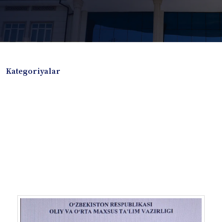
Kategoriyalar
Badiiy adabiyotlar
Boshqa turdagi adabiyotlar
Darslik
Dissertatsiya Avtoreferat
Elektron resurs
Ilmiy to'plam
Jurnal
Kitob albom
Konferensiya materiallari
Laboratoriya ishi
Lug'at
Maqolalar
Metodik qo`llanma
Monografiya
Mustaqil ish
Nazorat savollari-testlar
O'quv qo'llanma
O'quv yoki fan dasturlari
O'quv-uslubiy majmua
O'quv-uslubiy qo'llanma
Prezident asarlari
Risola
Taqdimot