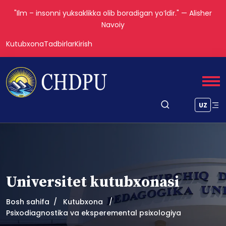
"Ilm – insonni yuksaklikka olib boradigan yoʻldir." — Alisher
Navoiy
Kutubxona
Tadbirlar
Kirish
UZ
Universitet kutubxonasi
Bosh sahifa
Kutubxona
Psixodiagnostika va eksperemental psixologiya