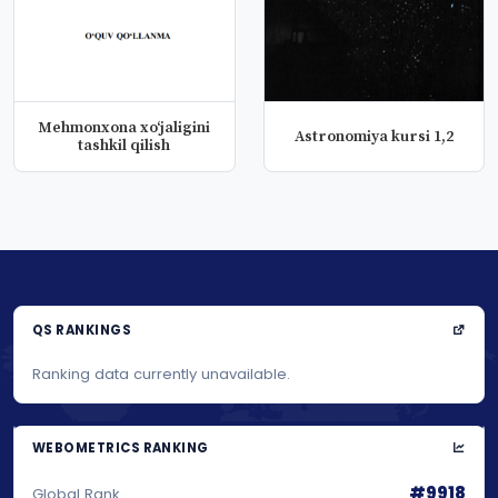
Mеhmonxona xo‘jaligini
Astronomiya kursi 1,2
tashkil qilish
QS RANKINGS
Ranking data currently unavailable.
WEBOMETRICS RANKING
#9918
Global Rank