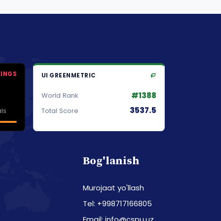
KINGS
UI GREENMETRIC
#1388
World Rank
3537.5
ls
Total Score
Bog'lanish
Murojaat yo'llash
Tel: +998717166805
Email: info@cspu.uz