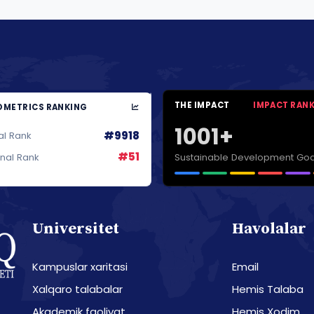
THE IMPACT
IMPACT RAN
METRICS RANKING
1001+
#9918
al Rank
#51
Sustainable Development Goa
onal Rank
Universitet
Havolalar
Kampuslar xaritasi
Email
Xalqaro talabalar
Hemis Talaba
Akademik faoliyat
Hemis Xodim