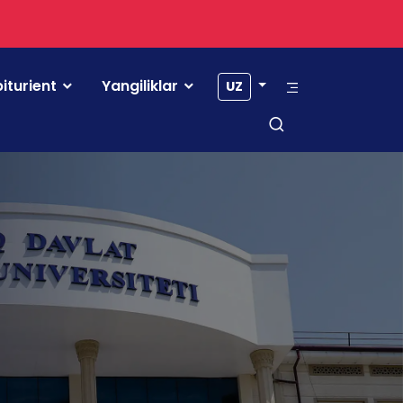
iturient
Yangiliklar
UZ