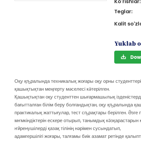
Ko'rishlar:
Teglar:
Kalit so'zl
Yuklab o
Dow
Оқу қҧралында техникалық жоғары оқу орны студенттері
қашықтықтан меңгерту мәселесі кӛтерілген.
Қашықтықтан оқу студенттен шығармашылық ізденістерді 
бағытталған білім беру болғандықтан, оқу қҧралында қ
практикалық жаттығулар, тест сҧрақтары берілген. Ӛзге 
мҥмкіндіктерін ескере отырып, танымдық кӛзқарастарын 
ҥйренушілерді қазақ тілінің нәрімен сусындатып,
адамгершілігі жоғары, талғамы биік азамат ретінде қалып