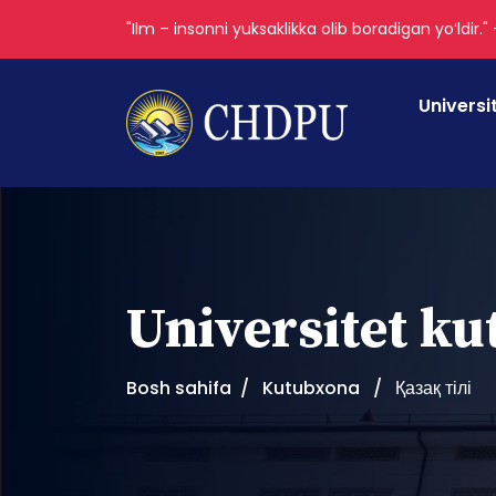
"Ilm – insonni yuksaklikka olib boradigan yoʻldir."
Universi
Universitet k
Bosh sahifa
Kutubxona
Қазақ тілі