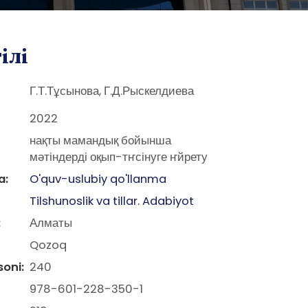
тілі
Г.Т.Тұсынова, Г.Д.Рыскелдиева
2022
нақты мамандық бойынша
мәтіндерді оқып-тҥсінуге ҥйрету
a:
O'quv-uslubiy qo'llanma
Tilshunoslik va tillar. Adabiyot
:
Алматы
Qozoq
soni:
240
978-601-228-350-1