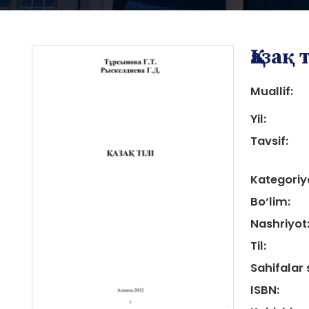
Қазақ 
Muallif:
Yil:
Tavsif:
i
Kategoriy
Bo‘lim:
Nashriyot
Til:
i
Sahifalar 
ISBN: