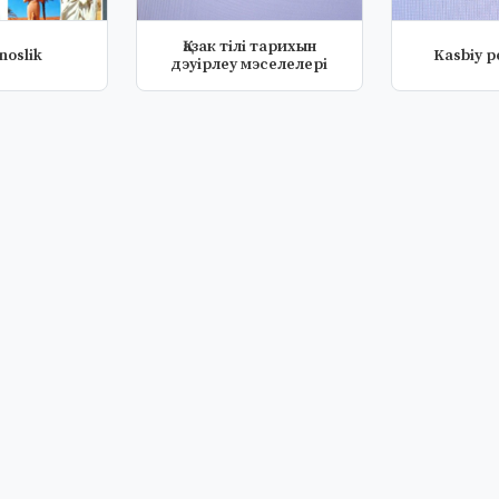
Қазак тiлi тарихын
noslik
Kasbiy 
дэуipлеу мэселелерi