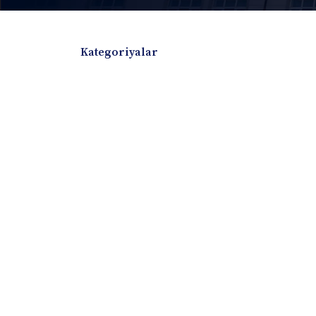
Kategoriyalar
Badiiy adabiyotlar
Boshqa turdagi adabiyotlar
Darslik
Dissertatsiya Avtoreferat
Elektron resurs
Ilmiy to'plam
Jurnal
Kitob albom
Konferensiya materiallari
Laboratoriya ish
Lug'at
Maqolalar
Metodik qo`llanma
Monografiya
Mustaqil ish
Nazorat savollari-testlar
O'quv qo'llanma
O'quv yoki fan dasturlari
O'quv-uslubiy majmua
O'quv-uslubiy qo'llanma
Prezident asarlar
Risola
Taqdimot