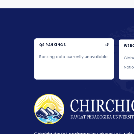
QS RANKINGS
WEBO
Ranking data currently unavailable.
Glob
Nati
Chirchiq davlat pedagogika universiteti web