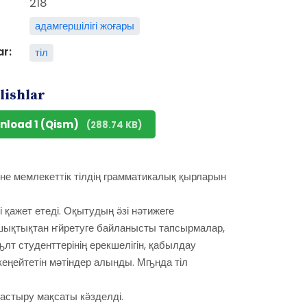
218
адамгершілігі жоғары
ar:
тіл
lishlar
nload 1 (Qism)
(288.74 KB)
не мемлекеттік тілдің грамматикалық қырларын
қажет етеді. Оқытудың ӛзі нәтижеге
ашықтықтан ҥйретуге байланысты тапсырмалар,
ҧлт студенттерінің ерекшелігін, қабылдау
кеңейтетін мәтіндер алынды. Мҧнда тіл
тастыру мақсаты кӛзделді.