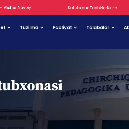
 — Alisher Navoiy
Kutubxona
Tadbirlar
Kirish
tet
Tuzilma
Faoliyat
Talabalar
Ab
utubxonasi