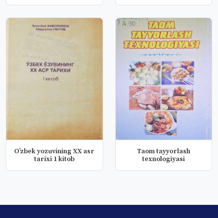
Oʼzbek yozuvining XX asr
Taom tayyorlash
tarixi 1 kitob
texnologiyasi