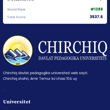
#1388
World Rank
3537.5
Total Score
Chirchiq davlat pedagogika universiteti web sayti.
Chirchiq shahri, Amir Temur ko'chasi 104 uy
.
Universitet