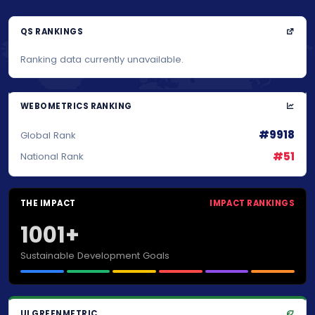
QS RANKINGS
Ranking data currently unavailable.
WEBOMETRICS RANKING
#9918
Global Rank
#51
National Rank
THE IMPACT
IMPACT RANKINGS
1001+
Sustainable Development Goals
UI GREENMETRIC