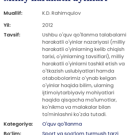
Muallif:
K.D. Rahimqulov
Yil:
2012
Tavsif:
Ushbu o'quv qo'llanma talabalarni
harakatli o'yinlar nazariyasi (milliy
harakatli o'yinlarning kelib chiqish
tarixi, o'yinlarning tavsiflari), milliy
harakatli o'yinlarni tashkil etish va
o'tkazish uslubiyatlari hamda
otabobolarimiz oʻynab kelgan
o'yinlar haqida bilim, ularning
ijtimoiytarbiyaviy mohiyatlari
haqida qisqacha ma'lumotlar,
ko'nikma va malakalar bilan
ta'minlashni ko'zda tutadi.
Kategoriya:
O'quv qo'llanma
Bo‘lim:
Sport va sog‘lom turmush tarzi