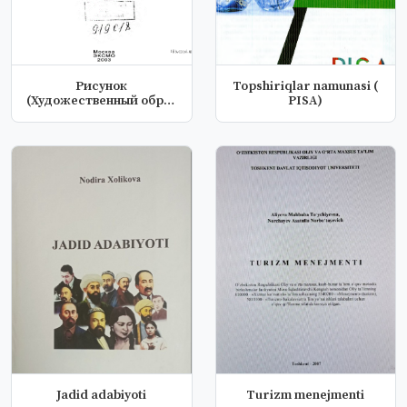
Рисунок
Topshiriqlar namunasi (
(Художественный образ
PISA)
в анатомическом
рисо...
Jadid adabiyoti
Turizm mеnеjmеnti