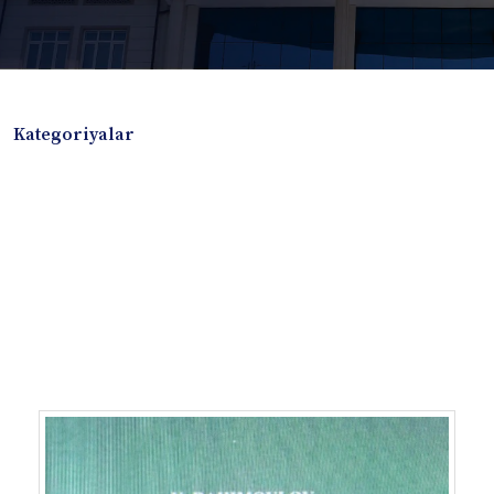
Kategoriyalar
Badiiy adabiyotlar
Boshqa turdagi adabiyotlar
Darslik
Dissertatsiya Avtoreferat
Elektron resurs
Ilmiy to'plam
Jurnal
Kitob albom
Konferensiya materiallari
Laboratoriya ishi
Lug'at
Maqolalar
Metodik qo`llanma
Monografiya
Mustaqil ish
Nazorat savollari-testlar
O'quv qo'llanma
O'quv yoki fan dasturlari
O'quv-uslubiy majmua
O'quv-uslubiy qo'llanma
Prezident asarlari
Risola
Taqdimot