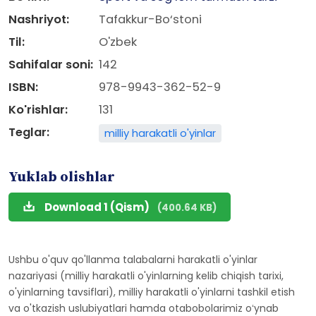
Nashriyot:
Tafakkur-Bo‘stoni
Til:
O'zbek
Sahifalar soni:
142
ISBN:
978-9943-362-52-9
Ko'rishlar:
131
Teglar:
milliy harakatli o'yinlar
Yuklab olishlar
Download 1 (Qism)
(400.64 KB)
Ushbu o'quv qo'llanma talabalarni harakatli o'yinlar
nazariyasi (milliy harakatli o'yinlarning kelib chiqish tarixi,
o'yinlarning tavsiflari), milliy harakatli o'yinlarni tashkil etish
va o'tkazish uslubiyatlari hamda otabobolarimiz oʻynab