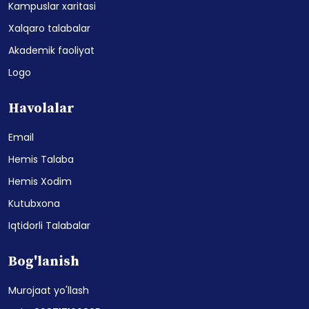
Kampuslar xaritasi
Xalqaro talabalar
Akademik faoliyat
Logo
Havolalar
Email
Hemis Talaba
Hemis Xodim
Kutubxona
Iqtidorli Talabalar
Bog'lanish
Murojaat yo'llash