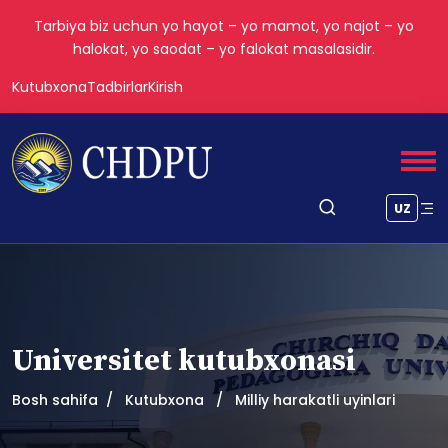
Tarbiya biz uchun yo hayot – yo mamot, yo najot – yo
halokat, yo saodat – yo falokat masalasidir.
Kutubxona
Tadbirlar
Kirish
UZ
Universitet kutubxonasi
Bosh sahifa
Kutubxona
Milliy harakatli uyinlari