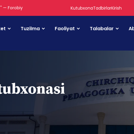
." — Forobiy
Kutubxona
Tadbirlar
Kirish
tet
Tuzilma
Faoliyat
Talabalar
Ab
utubxonasi