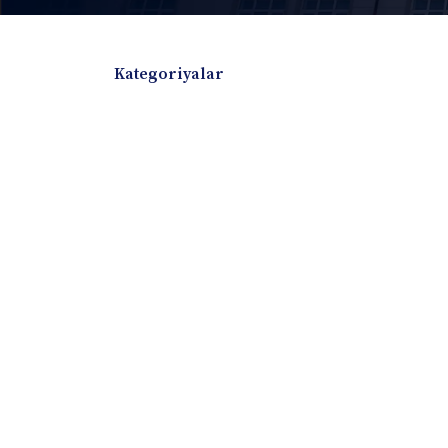
Kategoriyalar
Badiiy adabiyotlar
Boshqa turdagi adabiyotlar
Darslik
Dissertatsiya Avtoreferat
Elektron resurs
Ilmiy to'plam
Jurnal
Kitob albom
Konferensiya materiallari
Laboratoriya ish
Lug'at
Maqolalar
Metodik qo`llanma
Monografiya
Mustaqil ish
Nazorat savollari-testlar
O'quv qo'llanma
O'quv yoki fan dasturlari
O'quv-uslubiy majmua
O'quv-uslubiy qo'llanma
Prezident asarlar
Risola
Taqdimot