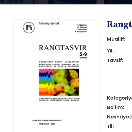
Rangt
Muallif:
Yil:
Tavsif:
i
Kategoriy
i
Bo‘lim:
Nashriyot
Til: