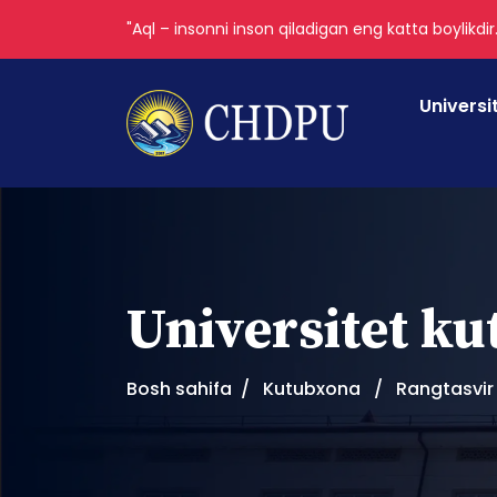
"Aql – insonni inson qiladigan eng katta boylikdir
Universi
Universitet k
Bosh sahifa
Kutubxona
Rangtasvir