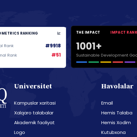
THE IMPACT
IMPACT RAN
METRICS RANKING
1001+
#9918
al Rank
#51
Sustainable Development Goa
onal Rank
Universitet
Havolalar
Kampuslar xaritasi
Email
Xalqaro talabalar
Hemis Talaba
Akademik faoliyat
Hemis Xodim
Logo
Kutubxona