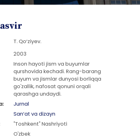
asvir
T. Qo‘ziyev.
2003
Inson hayoti jism va buyumlar
qurshovida kechadi. Rang-barang
buyum va jismlar dunyosi borliqqa
go'zallik, nafosat qonuni orqali
qarashga undaydi.
a:
Jurnal
San’at va dizayn
:
"Toshkent" Nashriyoti
O'zbek