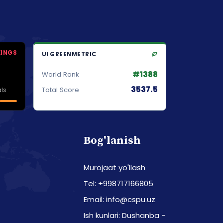
KINGS
UI GREENMETRIC
#1388
World Rank
3537.5
ls
Total Score
Bog'lanish
Murojaat yo'llash
Tel: +998717166805
Email: info@cspu.uz
Ish kunlari: Dushanba -