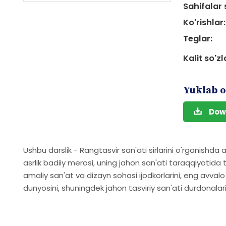
Sahifalar 
Ko'rishlar:
Teglar:
Kalit so'zl
Yuklab o
Dow
Ushbu darslik - Rangtasvir san'ati sirlarini o'rganishda 
asrlik badiiy merosi, uning jahon san'ati taraqqiyotida 
amaliy san'at va dizayn sohasi ijodkorlarini, eng avval
dunyosini, shuningdek jahon tasviriy san'ati durdonalar