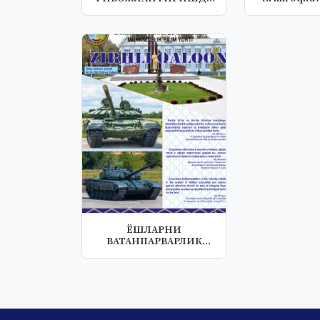
ХАЛҚ ОҒЗАКИ ИЖОДИ
ek.
НАМ...
ЁШЛАРНИ
ВАТАНПАРВАРЛИК
РУХИДА
ТАРБИЯЛАШДА
МУҚАДДАС...