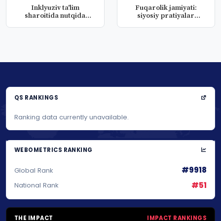
Inklyuziv ta'lim
Fuqarolik jamiyati:
sharoitida nutqida
siyosiy pratiyalar
nuqsoni bo'lga...
mafkuralar...
QS RANKINGS
Ranking data currently unavailable.
WEBOMETRICS RANKING
#9918
Global Rank
#51
National Rank
THE IMPACT
IMPACT RANKINGS