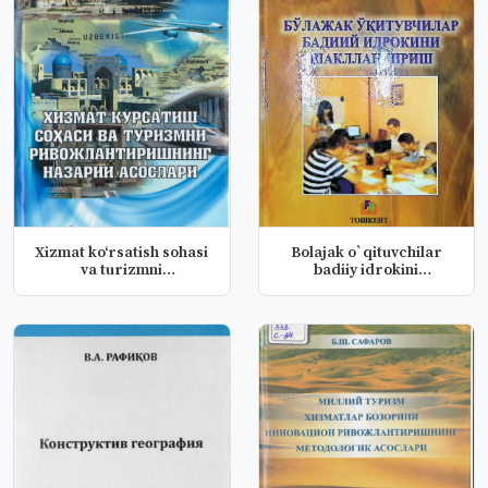
Xizmat ko‘rsatish sohasi
Bolajak o`qituvchilar
va turizmni
badiiy idrokini
rivojlantiris...
shakillantir...