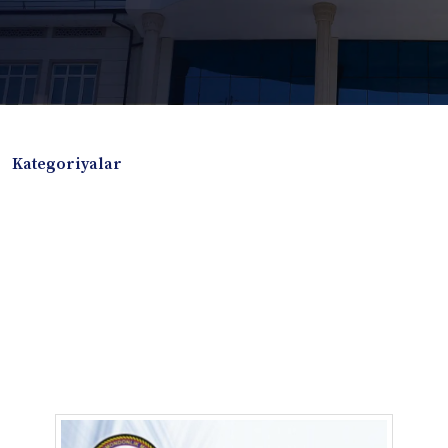
Kategoriyalar
Badiiy adabiyotlar
Boshqa turdagi adabiyotlar
Darslik
Dissertatsiya Avtoreferat
Elektron resurs
Ilmiy to'plam
Jurnal
Kitob albom
Konferensiya materiallari
Laboratoriya ishi
Lug'at
Maqolalar
Metodik qo`llanma
Monografiya
Mustaqil ish
Nazorat savollari-testlar
O'quv qo'llanma
O'quv yoki fan dasturlari
O'quv-uslubiy majmua
O'quv-uslubiy qo'llanma
Prezident asarlari
Risola
Taqdimot