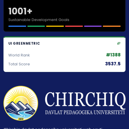
1001+
Sustainable Development Goals
UI GREENMETRIC
#1388
World Rank
3537.5
Total Score