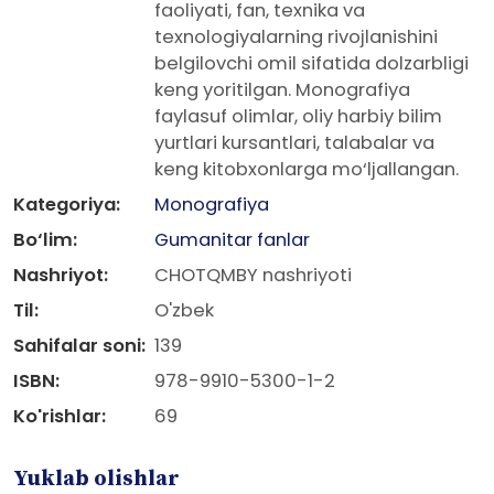
faoliyati, fan, texnika va
texnologiyalarning rivojlanishini
belgilovchi omil sifatida dolzarbligi
keng yoritilgan. Monografiya
faylasuf olimlar, oliy harbiy bilim
yurtlari kursantlari, talabalar va
keng kitobxonlarga mo‘ljallangan.
Kategoriya:
Monografiya
Bo‘lim:
Gumanitar fanlar
Nashriyot:
CHOTQMBY nashriyoti
Til:
O'zbek
Sahifalar soni:
139
ISBN:
978-9910-5300-1-2
Ko'rishlar:
69
Yuklab olishlar