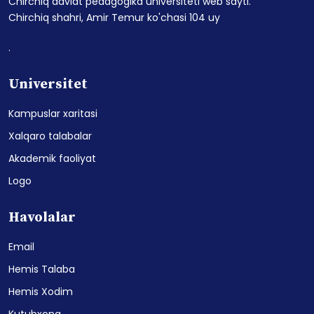
Chirchiq davlat pedagogika universiteti web sayti.
Chirchiq shahri, Amir Temur ko'chasi 104 uy
.
Universitet
Kampuslar xaritasi
Xalqaro talabalar
Akademik faoliyat
Logo
Havolalar
Email
Hemis Talaba
Hemis Xodim
Kutubxona