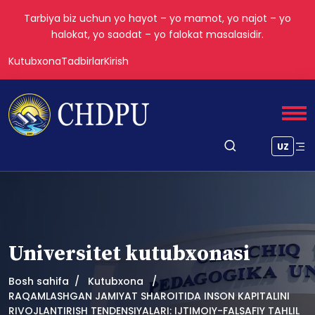
Tarbiya biz uchun yo hayot – yo mamot, yo najot – yo
halokat, yo saodat – yo falokat masalasidir.
Kutubxona
Tadbirlar
Kirish
UZ
Universitet kutubxonasi
Bosh sahifa
Kutubxona
RAQAMLASHGAN JAMIYAT SHAROITIDA INSON KAPITALINI
RIVOJLANTIRISH TENDENSIYALARI: IJTIMOIY-FALSAFIY TAHLIL