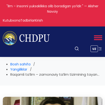
"Ilm – insonni yuksaklikka olib boradigan yoʻldir." — Alisher
Navoiy
Kutubxona
Tadbirlar
Kirish
UZ
Bosh sahifa
Yangiliklar
Raqamli ta’lim – zamonaviy ta’lim tizimining tayan...