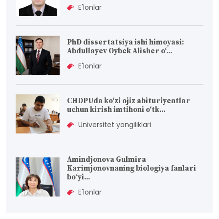
E'lonlar
PhD dissertatsiya ishi himoyasi:
Abdullayev Oybek Alisher o‘...
E'lonlar
CHDPUda ko‘zi ojiz abituriyentlar
uchun kirish imtihoni o‘tk...
Universitet yangiliklari
Amindjonova Gulmira
Karimjonovnaning biologiya fanlari
bо‘yi...
E'lonlar