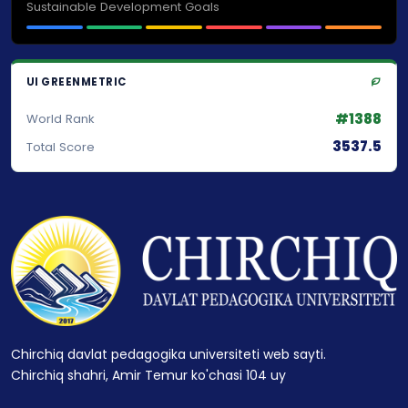
Sustainable Development Goals
UI GREENMETRIC
#1388
World Rank
3537.5
Total Score
Chirchiq davlat pedagogika universiteti web sayti.
Chirchiq shahri, Amir Temur ko'chasi 104 uy