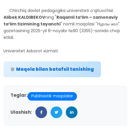
Chirchiq davlat pedagogika universiteti oʻqituvchisi
Alibek KALDIBEKOV
ning "
R
aqamli ta’lim – zamonaviy
ta’lim tizimining tayanchi
" nomli maqolasi "Нұрлы жол"
gazetasining 2025-yil 8-noyabr №90 (3355)-sonida chop
etildi.
Universitet Axborot xizmati
Maqola bilan batafsil tanishing
Teglar:
Publitsistik maqolalar
Ulashish: