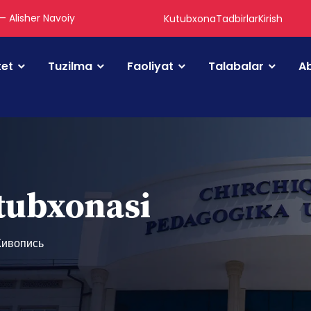
 — Alisher Navoiy
Kutubxona
Tadbirlar
Kirish
tet
Tuzilma
Faoliyat
Talabalar
Ab
utubxonasi
Живопись