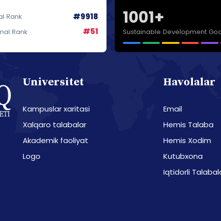
1001+
#9918
al Rank
#51
Sustainable Development Goa
onal Rank
Universitet
Havolalar
Kampuslar xaritasi
Email
Xalqaro talabalar
Hemis Talaba
Akademik faoliyat
Hemis Xodim
Logo
Kutubxona
Iqtidorli Talabal