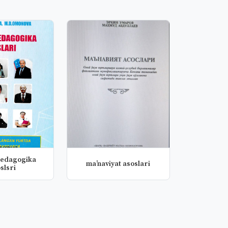
pedagogika
ma’naviyat asoslari
slsri