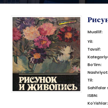
Рису
Muallif:
Yil:
Tavsif:
i
Kategoriy
Bo‘lim:
Nashriyot
Til:
i
Sahifalar 
ISBN:
Ko'rishlar: