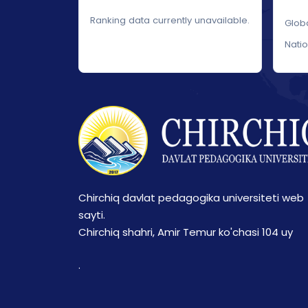
Ranking data currently unavailable.
Glob
Nati
Chirchiq davlat pedagogika universiteti web
sayti.
Chirchiq shahri, Amir Temur ko'chasi 104 uy
.