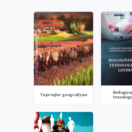
Biologiyan
Tuproqlar geografiyasi
texnologiya
loyiha