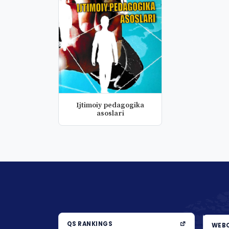
Ijtimoiy pedagogika
asoslari
QS RANKINGS
WEBO