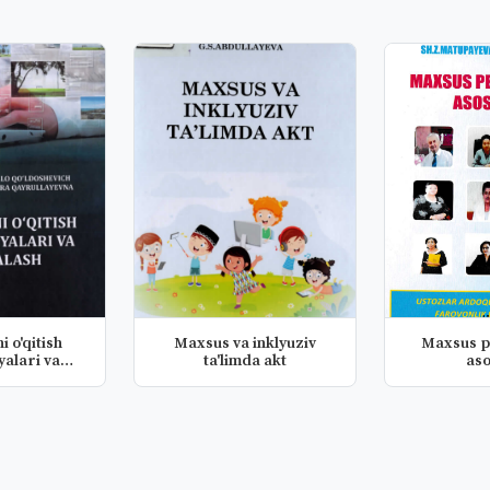
i o'qitish
Maxsus va inklyuziv
Maxsus 
lari va
ta'limda akt
aso
las...