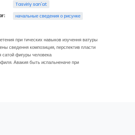
Tasviriy san'at
ar:
начальные сведения о рисунке
тения при тических навыков изучення ватуры
дены сведення композиция, перспектив пласти
я сатой фигуры человека
филя. Авакия быть испальненаче при