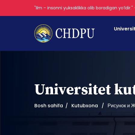
"Ilm – insonni yuksaklikka olib boradigan yoʻldir."
Universi
Universitet k
Bosh sahifa
Kutubxona
Рисунок и 