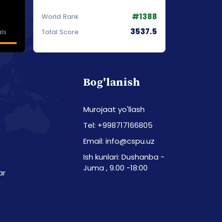
#1388
World Rank
3537.5
ls
Total Score
Bog'lanish
Murojaat yo'llash
Tel: +998717166805
Email: info@cspu.uz
Ish kunlari: Dushanba -
Juma , 9.00 -18:00
ar