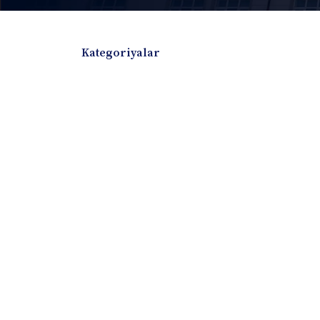
Kategoriyalar
Badiiy adabiyotlar
Boshqa turdagi adabiyotlar
Darslik
Dissertatsiya Avtoreferat
Elektron resurs
Ilmiy to'plam
Jurnal
Kitob albom
Konferensiya materiallari
Laboratoriya ish
Lug'at
Maqolalar
Metodik qo`llanma
Monografiya
Mustaqil ish
Nazorat savollari-testlar
O'quv qo'llanma
O'quv yoki fan dasturlari
O'quv-uslubiy majmua
O'quv-uslubiy qo'llanma
Prezident asarlar
Risola
Taqdimot