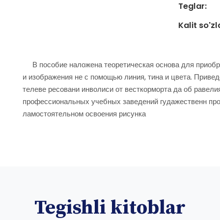
Teglar:
Kalit so'zl
В пособие наложена теоретическая основа для приобре
и изображения не с помощью линия, тина и цвета. Приве
телеве ресовани инволиси от весткорморта да об равели
профессиональных учебных заведений гудажественн про
ламостоятельном освоения рисунка
Tegishli kitoblar