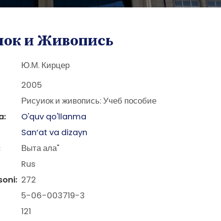
нок и Живопись
Ю.М. Кирцер
2005
Рисуиок и живопись: Учеб пособие
a:
O'quv qo'llanma
San’at va dizayn
:
Выта ала"
Rus
soni:
272
5-06-003719-3
121