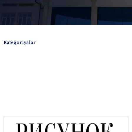
Kategoriyalar
Badiiy adabiyotlar
Boshqa turdagi adabiyotlar
Darslik
Dissertatsiya Avtoreferat
Elektron resurs
Ilmiy to'plam
Jurnal
Kitob albom
Konferensiya materiallari
Laboratoriya ishi
Lug'at
Maqolalar
Metodik qo`llanma
Monografiya
Mustaqil ish
Nazorat savollari-testlar
O'quv qo'llanma
O'quv yoki fan dasturlari
O'quv-uslubiy majmua
O'quv-uslubiy qo'llanma
Prezident asarlari
Risola
Taqdimot