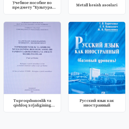
Учебное пособие по
Metall kesish asoslari
предмету "Культура
речи предпод...
Tuproqshunoslik va
Русский язык как
qishloq xo‘jaligining
иностранный
biologik...