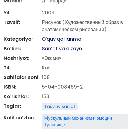
Muallif:
Д.Чиварди
Yil:
2003
Tavsif:
Рисунок (Художественный образ в
анатомическом рисовании)
Kategoriya:
O'quv qo'llanma
Bo‘lim:
San’at va dizayn
Nashriyot:
«Эксмо»
Til:
Rus
Sahifalar soni:
168
ISBN:
5-04-008469-2
Ko'rishlar:
153
Teglar:
Tasviriy san'at
Kalit so'zlar:
Мускульный механизм и эмоции
Туловище