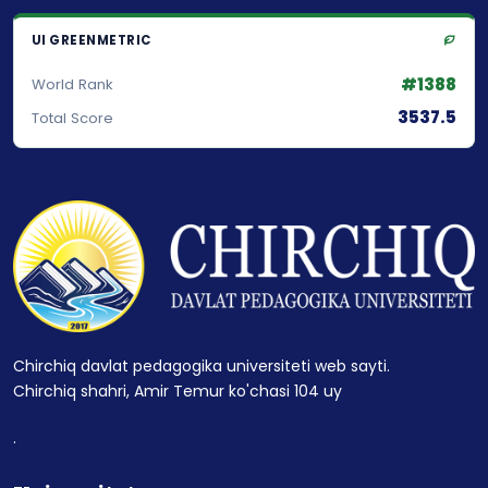
UI GREENMETRIC
#1388
World Rank
3537.5
Total Score
Chirchiq davlat pedagogika universiteti web sayti.
Chirchiq shahri, Amir Temur ko'chasi 104 uy
.