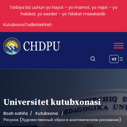
Tarbiya biz uchun yo hayot – yo mamot, yo najot – yo
halokat, yo saodat – yo falokat masalasidir.
Kutubxona
Tadbirlar
Kirish
UZ
Universitet kutubxonasi
Bosh sahifa
Kutubxona
Рисунок (Художественный образ в анатомическом рисовании)