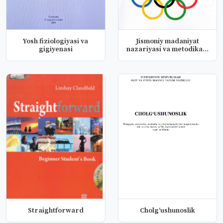
Yosh fiziologiyasi va
Jismoniy madaniyat
gigiyenasi
nazariyasi va metodikasi
(Olimp...
Straightforward
Cholg‘ushunoslik