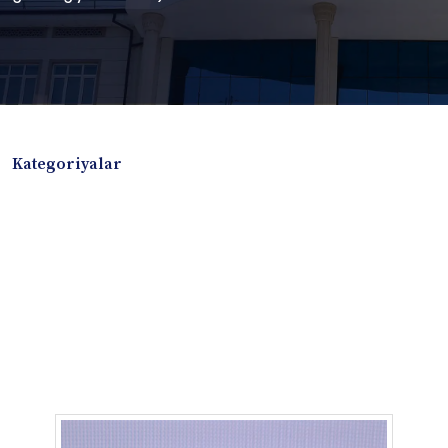
Kategoriyalar
Badiiy adabiyotlar
Boshqa turdagi adabiyotlar
Darslik
Dissertatsiya Avtoreferat
Elektron resurs
Ilmiy to'plam
Jurnal
Kitob albom
Konferensiya materiallari
Laboratoriya ishi
Lug'at
Maqolalar
Metodik qo`llanma
Monografiya
Mustaqil ish
Nazorat savollari-testlar
O'quv qo'llanma
O'quv yoki fan dasturlari
O'quv-uslubiy majmua
O'quv-uslubiy qo'llanma
Prezident asarlari
Risola
Taqdimot