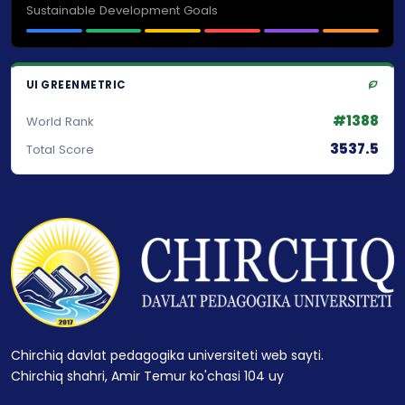
Sustainable Development Goals
UI GREENMETRIC
#1388
World Rank
3537.5
Total Score
Chirchiq davlat pedagogika universiteti web sayti.
Chirchiq shahri, Amir Temur ko'chasi 104 uy