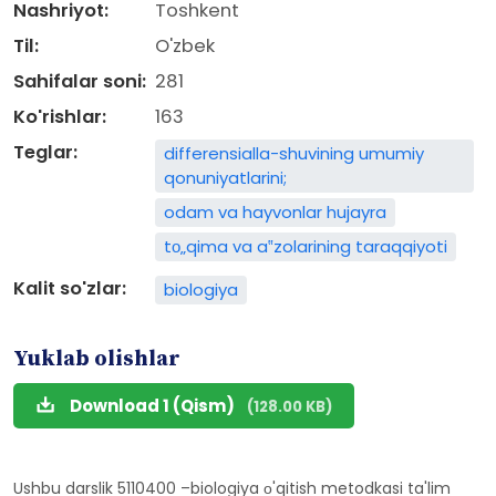
Nashriyot:
Toshkent
Til:
O'zbek
Sahifalar soni:
281
Ko'rishlar:
163
Teglar:
differensialla-shuvining umumiy
qonuniyatlarini;
odam va hayvonlar hujayra
tо„qima va a‟zolarining taraqqiyoti
Kalit so'zlar:
biologiya
Yuklab olishlar
Download 1 (Qism)
(128.00 KB)
Ushbu darslik 5110400 –biologiya о'qitish metodkasi ta'lim