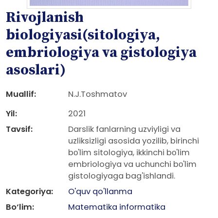
Rivojlanish
biologiyasi(sitologiya,
embriologiya va gistologiya
asoslari)
Muallif:
N.J.Toshmatov
Yil:
2021
Tavsif:
Darslik fanlarning uzviyligi va
uzliksizligi asosida yozilib, birinchi
bо'lim sitologiya, ikkinchi bо'lim
embriologiya va uchunchi bо'lim
gistologiyaga bag'ishlandi.
Kategoriya:
O'quv qo'llanma
Bo‘lim:
Matematika informatika