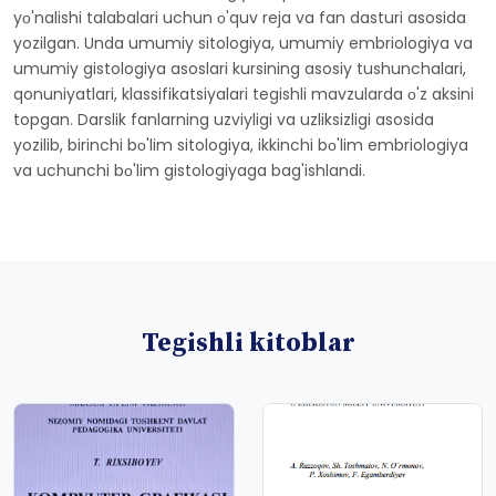
yо'nalishi talabalari uchun о'quv reja va fan dasturi asosida
yozilgan. Unda umumiy sitologiya, umumiy embriologiya va
umumiy gistologiya asoslari kursining asosiy tushunchalari,
qonuniyatlari, klassifikatsiyalari tegishli mavzularda о'z aksini
topgan. Darslik fanlarning uzviyligi va uzliksizligi asosida
yozilib, birinchi bо'lim sitologiya, ikkinchi bо'lim embriologiya
va uchunchi bо'lim gistologiyaga bag'ishlandi.
Tegishli kitoblar