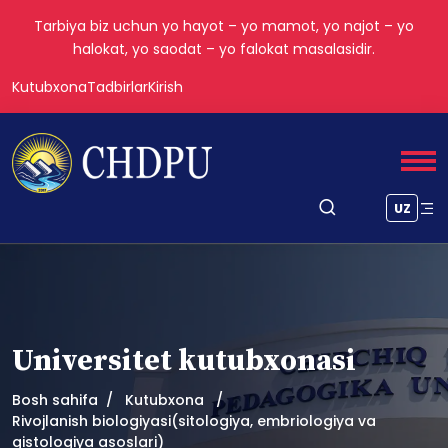
Tarbiya biz uchun yo hayot – yo mamot, yo najot – yo
halokat, yo saodat – yo falokat masalasidir.
Kutubxona
Tadbirlar
Kirish
UZ
Universitet kutubxonasi
Bosh sahifa
Kutubxona
Rivojlanish biologiyasi(sitologiya, embriologiya va
gistologiya asoslari)