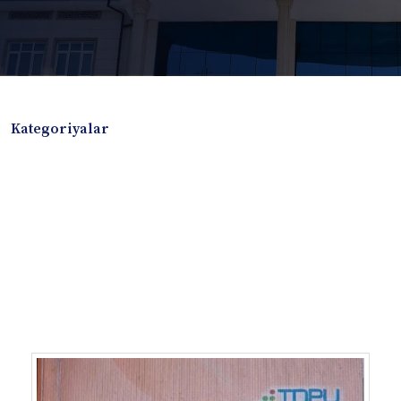
Kategoriyalar
Badiiy adabiyotlar
Boshqa turdagi adabiyotlar
Darslik
Dissertatsiya Avtoreferat
Elektron resurs
Ilmiy to'plam
Jurnal
Kitob albom
Konferensiya materiallari
Laboratoriya ishi
Lug'at
Maqolalar
Metodik qo`llanma
Monografiya
Mustaqil ish
Nazorat savollari-testlar
O'quv qo'llanma
O'quv yoki fan dasturlari
O'quv-uslubiy majmua
O'quv-uslubiy qo'llanma
Prezident asarlari
Risola
Taqdimot