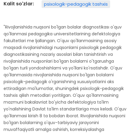
Kalit so'zlar:
psixologik-pedagogik tashxis
"Rivojlanishida nuqsoni bo'lgan bolalar diagnostikası o'quv
qo'llanmasi pedagogika universitetlarining defektologiya
fakultetlari me ljallangan. O'quv qo'llanmasining asosiy
maqsadi rivojlanishidagi nuqsonlarni psixologik pedagogik
diagnostikasining nazariy asoslari bilan tanishtirish va
rivojlanishida nuqsonlari bo'lgan bolalami o'tgarushga
bo'lgan turli yondoshishlami va yo'llani ko'rsatishdir. O'quv
qo'llanmasida nivojlanishida nuqsoni bo'lgan bolalarni
psixologik-pedagogik o'rganishning xususiyatlarini aks
ettiradigan ma'lumotlar, shuningdek psixologik-pedagogik
tashxis qilish metodlari yoritilgan. O'quv qo'llanmasining
mazmuni bakalavriat bo'yicha defektologiya ta'lim
yo'nalishining Davlat ta'lim standartlariga mos keladi. O'quv
qo'llanmasi kirish 8 ta bobdan iborat. Rivojlanishida nuqsoni
bo'lgan bolalarning o'quv-tarbiyaviy jarayonini
muvaffaqiyatli amalga oshirish, korreksiyalashga