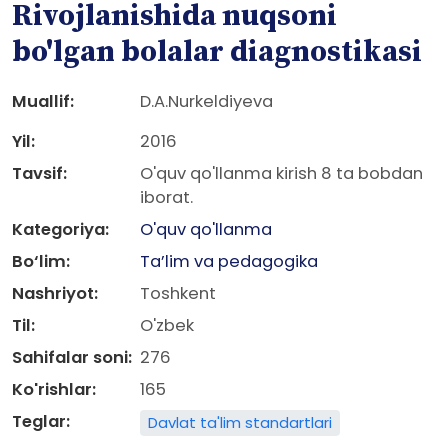
Rivojlanishida nuqsoni
bo'lgan bolalar diagnostikasi
Muallif:
D.A.Nurkeldiyeva
Yil:
2016
Tavsif:
O'quv qo'llanma kirish 8 ta bobdan
iborat.
Kategoriya:
O'quv qo'llanma
Bo‘lim:
Ta’lim va pedagogika
Nashriyot:
Toshkent
Til:
O'zbek
Sahifalar soni:
276
Ko'rishlar:
165
Teglar:
Davlat ta'lim standartlari