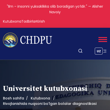
"Ilm – insonni yuksaklikka olib boradigan yoʻldir." — Alisher
Navoiy
Kutubxona
Tadbirlar
Kirish
UZ
Universitet kutubxonasi
Bosh sahifa
Kutubxona
Rivojlanishida nuqsoni bo'lgan bolalar diagnostikasi