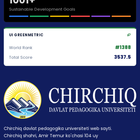
Sustainable Development Goals
UI GREENMETRIC
#1388
World Rank
3537.5
Total Score
Chirchiq davlat pedagogika universiteti web sayti.
Chirchiq shahri, Amir Temur ko'chasi 104 uy