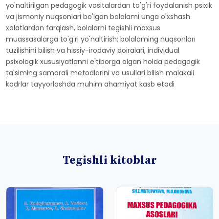
yo'naltirilgan pedagogik vositalardan to'g'ri foydalanish psixik
va jismoniy nuqsonlari bo'lgan bolalami unga o'xshash
xolatlardan farqlash, bolalarni tegishli maxsus
muassasalarga to'g'ri yo'naltirish; bolalaming nuqsonları
tuzilishini bilish va hissiy-irodaviy doiralari, individual
psixologik xususiyatlanni e'tiborga olgan holda pedagogik
ta'siming samarali metodlarini va usullari bilish malakali
kadrlar tayyorlashda muhim ahamiyat kasb etadi
Tegishli kitoblar