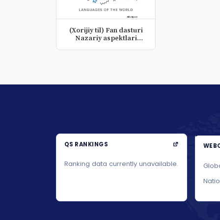
(Xorijiy til) Fan dasturi
Nazariy aspektlari
fanid...
QS RANKINGS
WEBO
Ranking data currently unavailable.
Glob
Nati