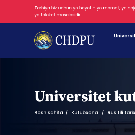
Tarbiya biz uchun yo hayot – yo mamot, yo najo
yo falokat masalasidir.
Universi
Universitet k
Bosh sahifa
Kutubxona
Rus tili tar