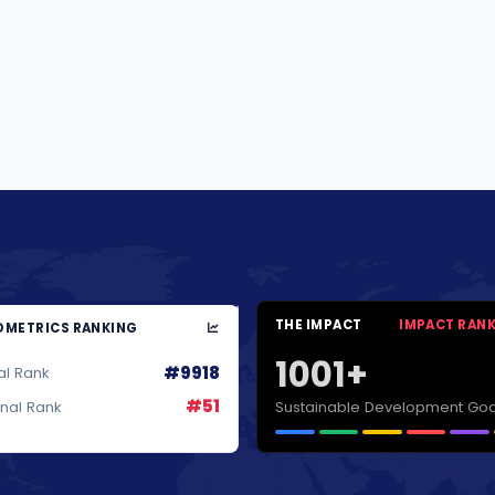
THE IMPACT
IMPACT RAN
METRICS RANKING
1001+
#9918
al Rank
#51
Sustainable Development Goa
onal Rank