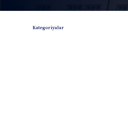
Kategoriyalar
Badiiy adabiyotlar
Boshqa turdagi adabiyotlar
Darslik
Dissertatsiya Avtoreferat
Elektron resurs
Ilmiy to'plam
Jurnal
Kitob albom
Konferensiya materiallari
Laboratoriya ish
Lug'at
Maqolalar
Metodik qo`llanma
Monografiya
Mustaqil ish
Nazorat savollari-testlar
O'quv qo'llanma
O'quv yoki fan dasturlari
O'quv-uslubiy majmua
O'quv-uslubiy qo'llanma
Prezident asarlar
Risola
Taqdimot