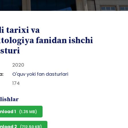
li tarixi va
tologiya fanidan ishchi
sturi
2020
a:
O'quv yoki fan dasturlari
174
lishlar
nload 1
(1.35 MB)
nload 2
(712.50 KB)