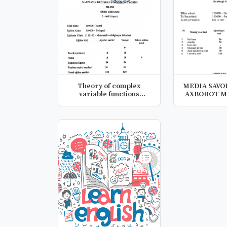
Theory of complex
MEDIA SAVO
variable functions
AXBOROT M
working curri...
FANIDAN