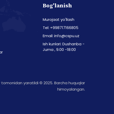
Bog'lanish
Murojaat yo'llash
Tel: +998717166805
Email: info@cspu.uz
Ish kunlari: Dushanba -
Juma , 9.00 -18:00
ar
tomonidan yaratildi © 2025. Barcha huquqlar
himoyalangan.