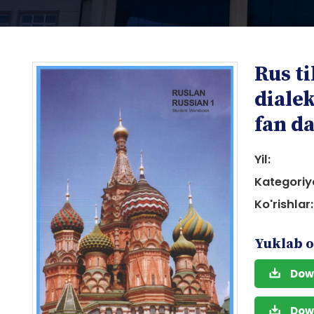
Rus ti
dialek
fan da
Yil:
i
Kategoriy
Ko'rishlar:
Yuklab o
i
Dow
Dow