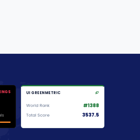
KINGS
UI GREENMETRIC
#1388
World Rank
3537.5
ls
Total Score