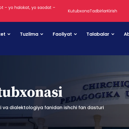
t – yo halokat, yo saodat –
Kutubxona
Tadbirlar
Kirish
tet
Tuzilma
Faoliyat
Talabalar
Ab
utubxonasi
ixi va dialektologiya fanidan ishchi fan dasturi