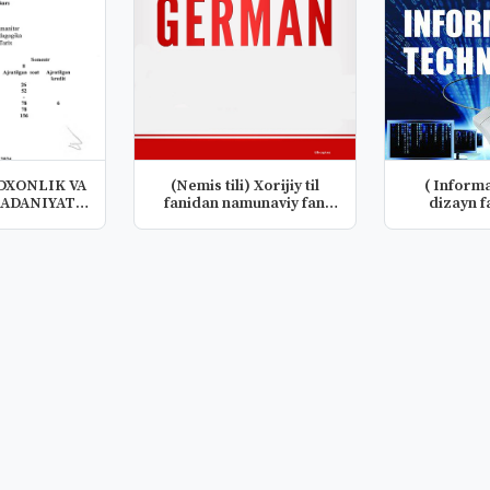
DXONLIK VA
(Nemis tili) Xorijiy til
( Inform
ADANIYATI
fanidan namunaviy fan
dizayn f
 O’...
das...
da