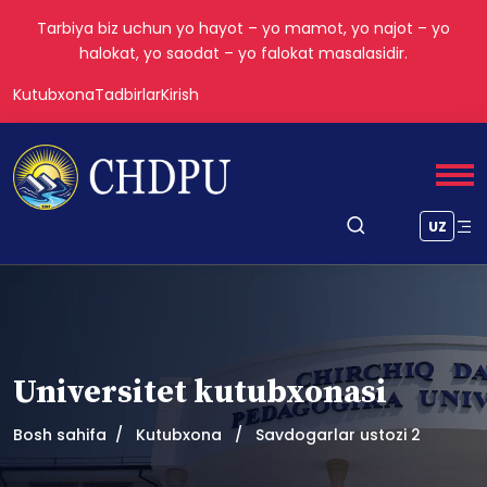
Tarbiya biz uchun yo hayot – yo mamot, yo najot – yo
halokat, yo saodat – yo falokat masalasidir.
Kutubxona
Tadbirlar
Kirish
UZ
Universitet kutubxonasi
Bosh sahifa
Kutubxona
Savdogarlar ustozi 2