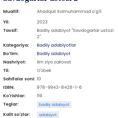
Muallif:
Ahadquli Xolmuhammad o'g'li
Yil:
2023
Tavsif:
Badiiy adabiyot "Savdogarlar ustozi
2".
Kategoriya:
Badiiy adabiyotlar
Bo‘lim:
Badiiy adabiyot
Nashriyot:
ilm ziyo zakovat
Til:
O'zbek
Sahifalar soni:
10
ISBN:
978-9943-8428-1-6
Ko'rishlar:
119
Teglar:
badiiy adabiyot
Kalit so'zlar:
adabiyot