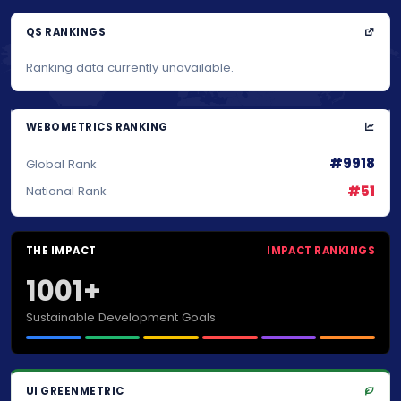
QS RANKINGS
Ranking data currently unavailable.
WEBOMETRICS RANKING
#9918
Global Rank
#51
National Rank
THE IMPACT
IMPACT RANKINGS
1001+
Sustainable Development Goals
UI GREENMETRIC