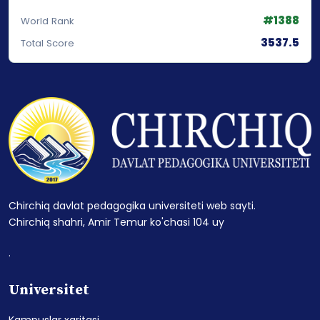
#1388
World Rank
3537.5
Total Score
Chirchiq davlat pedagogika universiteti web sayti.
Chirchiq shahri, Amir Temur ko'chasi 104 uy
.
Universitet
Kampuslar xaritasi