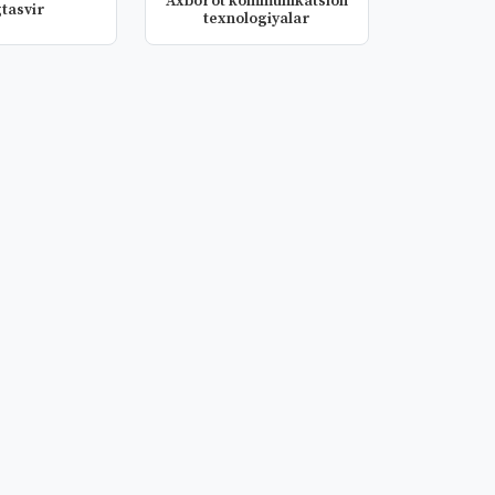
Axborot kommunikatsion
tasvir
texnologiyalar