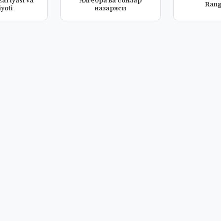
ariyasi va
Алгебра ва сонлар
Rang
yoti
назаряси