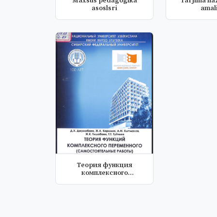
Maxsus pedagogika
Tarjima naz
asoslsri
amali
Теория функция
комплексного
переменного
(Самостоят...