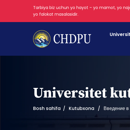
Tarbiya biz uchun yo hayot – yo mamot, yo najo
yo falokat masalasidir.
Universi
Universitet k
Bosh sahifa
Kutubxona
Введение в