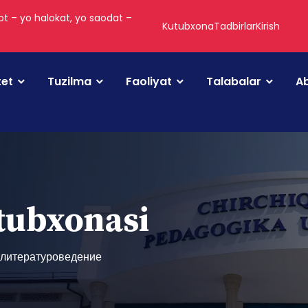
t – yo halokat, yo saodat –
Kutubxona
Tadbirlar
Kirish
tet
Tuzilma
Faoliyat
Talabalar
Ab
utubxonasi
 литературоведение