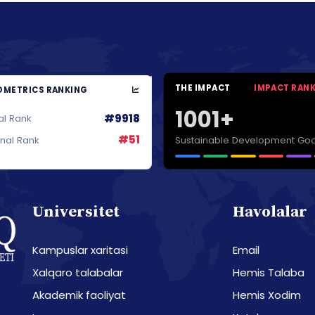
THE IMPACT
IMPACT RAN
METRICS RANKING
1001+
#9918
al Rank
#51
Sustainable Development Goa
onal Rank
Universitet
Havolalar
Kampuslar xaritasi
Email
Xalqaro talabalar
Hemis Talaba
Akademik faoliyat
Hemis Xodim