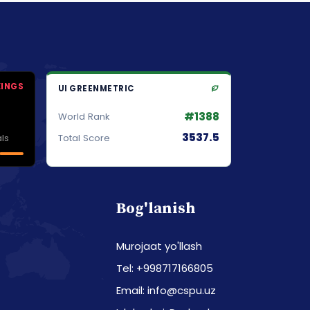
KINGS
UI GREENMETRIC
#1388
World Rank
3537.5
ls
Total Score
Bog'lanish
Murojaat yo'llash
Tel: +998717166805
Email: info@cspu.uz