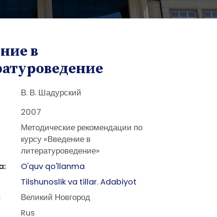
ние в
ратуроведение
В. В. Шадурский
2007
Методические рекомендации по
курсу «Введение в
литературоведение»
a:
O'quv qo'llanma
Tilshunoslik va tillar. Adabiyot
:
Великий Новгород
Rus