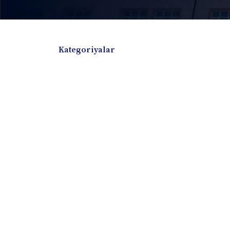
Kategoriyalar
Badiiy adabiyotlar
Boshqa turdagi adabiyotlar
Darslik
Dissertatsiya Avtoreferat
Elektron resurs
Ilmiy to'plam
Jurnal
Kitob albom
Konferensiya materiallari
Laboratoriya ish
Lug'at
Maqolalar
Metodik qo`llanma
Monografiya
Mustaqil ish
Nazorat savollari-testlar
O'quv qo'llanma
O'quv yoki fan dasturlari
O'quv-uslubiy majmua
O'quv-uslubiy qo'llanma
Prezident asarlar
Risola
Taqdimot