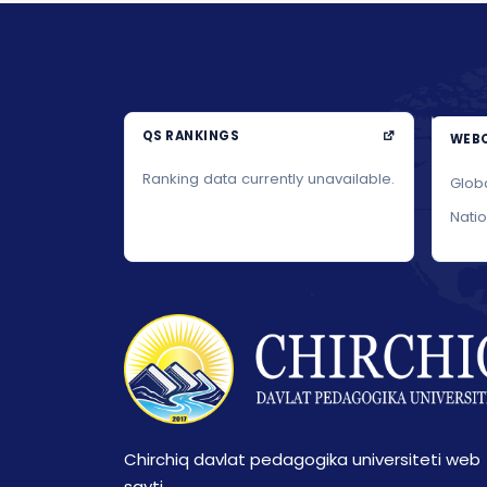
QS RANKINGS
WEBO
Ranking data currently unavailable.
Glob
Nati
Chirchiq davlat pedagogika universiteti web
sayti.