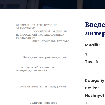
Введе
лите
Muallif:
Yil:
i
Tavsif:
Kategoriy
Bo‘lim:
i
Nashriyot
Til: