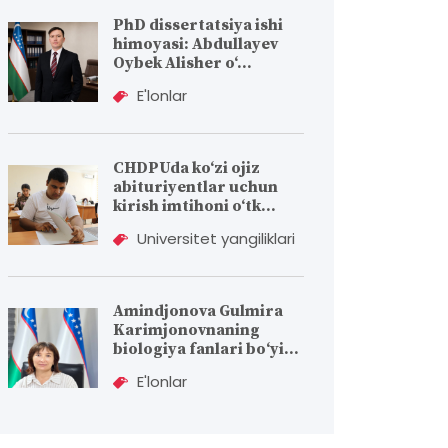
PhD dissertatsiya ishi
himoyasi: Abdullayev
Oybek Alisher o‘...
E'lonlar
CHDPUda ko‘zi ojiz
abituriyentlar uchun
kirish imtihoni o‘tk...
Universitet yangiliklari
Amindjonova Gulmira
Karimjonovnaning
biologiya fanlari bо‘yi...
E'lonlar