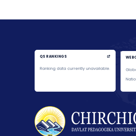
QS RANKINGS
WEBO
Ranking data currently unavailable.
Glob
Nati