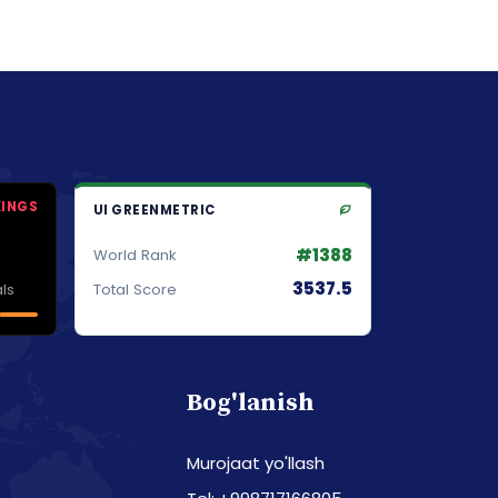
KINGS
UI GREENMETRIC
#1388
World Rank
3537.5
ls
Total Score
Bog'lanish
Murojaat yo'llash