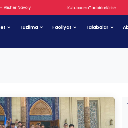
 — Alisher Navoiy
Kutubxona
Tadbirlar
Kirish
tet
Tuzilma
Faoliyat
Talabalar
Ab