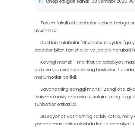
Chop etilgan sana:
08 Sentabr 2025 06
Turizm fakulteti talabalari uchun tarixga sa
uyushtirildi.
Dastlab talabalar "Shahidlar maydoni"ga yo‘l
obidalar bilan tanishdilar va jadidlik harakati
Keyingi manzil – ma’rifat va adabiyot maskan
adib va yozuvchilarimizning haykallari hamda 
ma’lumotlar berildi.
Sayohatning so‘nggi manzili Zangi ota ziyorat
diniy-ma’naviy merosimiz, xalqimizning ezgu
suhbatlar o‘tkazildi.
Bu sayohat yoshlarning tarixiy xotira, milliy 
yanada mustahkamlashda katta ahamiyat ka