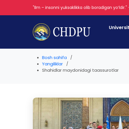
"Ilm – insonni yuksaklikka olib boradigan yoʻldir."
Universi
Bosh sahifa
Yangiliklar
Shahidlar maydonidagi taassurotlar