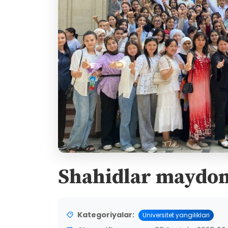
Shahidlar maydoni
Kategoriyalar:
Universitet yangiliklari