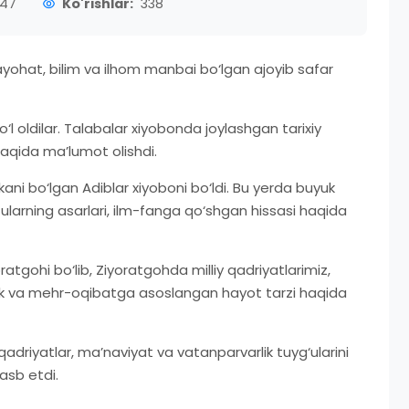
:47
Ko'rishlar:
338
yohat, bilim va ilhom manbai bo‘lgan ajoyib safar
 oldilar. Talabalar xiyobonda joylashgan tarixiy
 haqida ma’lumot olishdi.
i bo‘lgan Adiblar xiyoboni bo‘ldi. Bu yerda buyuk
ularning asarlari, ilm-fanga qo‘shgan hissasi haqida
gohi bo‘lib, Ziyoratgohda milliy qadriyatlarimiz,
lik va mehr-oqibatga asoslangan hayot tarzi haqida
qadriyatlar, ma’naviyat va vatanparvarlik tuyg‘ularini
sb etdi.