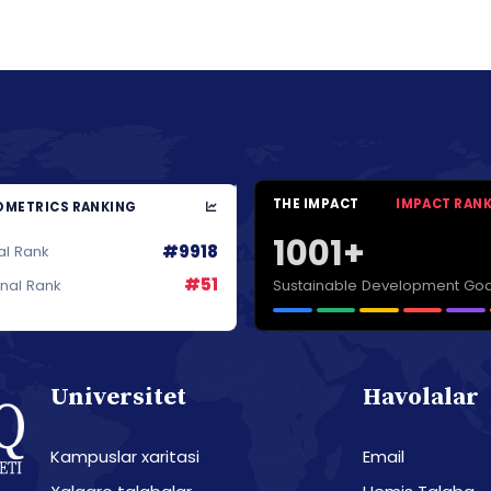
THE IMPACT
IMPACT RAN
METRICS RANKING
1001+
#9918
al Rank
#51
Sustainable Development Goa
onal Rank
Universitet
Havolalar
Kampuslar xaritasi
Email