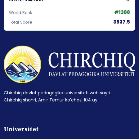
#1388
World Rank
3537.5
Total Score
Chirchiq davlat pedagogika universiteti web sayti.
Chirchiq shahri, Amir Temur ko'chasi 104 uy
.
Universitet