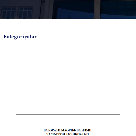
Kategoriyalar
Badiiy adabiyotlar
Boshqa turdagi adabiyotlar
Darslik
Dissertatsiya Avtoreferat
Elektron resurs
Ilmiy to'plam
Jurnal
Kitob albom
Konferensiya materiallari
Laboratoriya ishi
Lug'at
Maqolalar
Metodik qo`llanma
Monografiya
Mustaqil ish
Nazorat savollari-testlar
O'quv qo'llanma
O'quv yoki fan dasturlari
O'quv-uslubiy majmua
O'quv-uslubiy qo'llanma
Prezident asarlari
Risola
Taqdimot