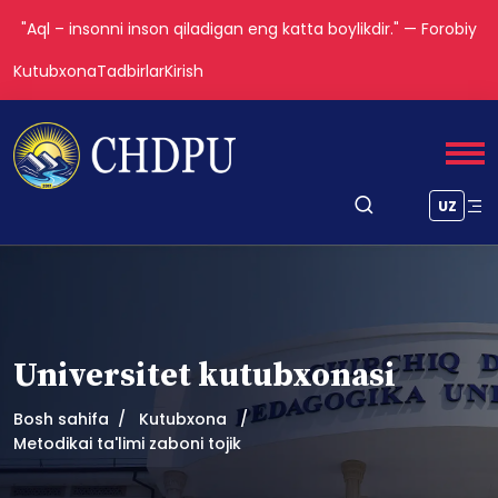
"Aql – insonni inson qiladigan eng katta boylikdir." — Forobiy
Kutubxona
Tadbirlar
Kirish
UZ
Universitet kutubxonasi
Bosh sahifa
Kutubxona
Metodikai ta'limi zaboni tojik