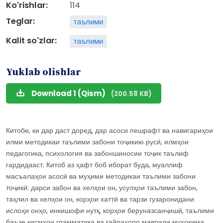
Ko'rishlar:
114
Teglar:
таълими
Kalit so'zlar:
таълими
Yuklab olishlar
Download 1 (Qism)
(200.58 KB)
Китобе, ки дар даст доред, дар асоси пешрафт ва навигариҳои
илми методикаи таълими забони тоҷикию русӣ, илмҳои
педагогика, психология ва забоншиносии тоҷик таълиф
гардидааст. Китоб аз ҳафт боб иборат буда, муаллиф
масъалаҳои асосӣ ва муҳими методикаи таълими забони
тоҷикӣ: дарси забон ва хелҳои он, усулҳои таълими забон,
таҳлил ва хелҳои он, корҳои хаттӣ ва тарзи гузаронидани
ислоҳи онҳо, инкишофи нутқ, корҳои беруназсанҷишӣ, таълими
баъзе қисмҳои грамматика ва ғайраҳоро мавриди муҳокима