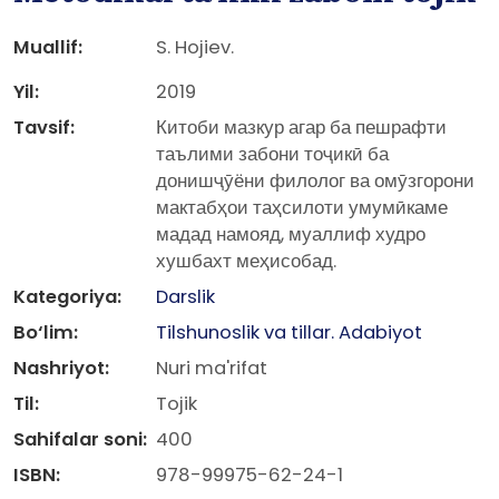
Muallif:
S. Hojiev.
Yil:
2019
Tavsif:
Китоби мазкур агар ба пешрафти
таълими забони тоҷикӣ ба
донишҷӯёни филолог ва омӯзгорони
мактабҳои таҳсилоти умумӣкаме
мадад намояд, муаллиф худро
хушбахт меҳисобад.
Kategoriya:
Darslik
Bo‘lim:
Tilshunoslik va tillar. Adabiyot
Nashriyot:
Nuri ma'rifat
Til:
Tojik
Sahifalar soni:
400
ISBN:
978-99975-62-24-1