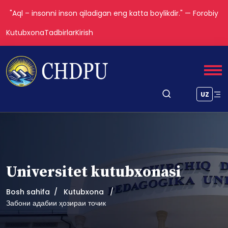
"Aql – insonni inson qiladigan eng katta boylikdir." — Forobiy
Kutubxona
Tadbirlar
Kirish
UZ
Universitet kutubxonasi
Bosh sahifa
Kutubxona
Забони адабии ҳозираи точик