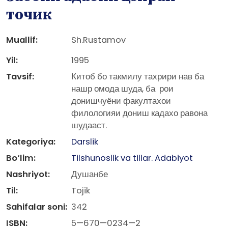
точик
Muallif:
Sh.Rustamov
Yil:
1995
Tavsif:
Китоб бо такмилу тахрири нав ба
нашр омода шуда, ба ­ рои
донишчуёни факултахои
филологияи дониш кадахо равона
шудааст.
Kategoriya:
Darslik
Bo‘lim:
Tilshunoslik va tillar. Adabiyot
Nashriyot:
Душанбе
Til:
Tojik
Sahifalar soni:
342
ISBN:
5—670—0234—2