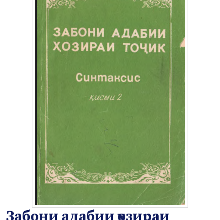
Забони адабии ҳозираи