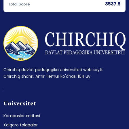
3537.5
Total Score
Chirchiq davlat pedagogika universiteti web sayti.
Chirchiq shahri, Amir Temur ko'chasi 104 uy
.
Universitet
Kampuslar xaritasi
Xalqaro talabalar