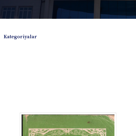
Kategoriyalar
Badiiy adabiyotlar
Boshqa turdagi adabiyotlar
Darslik
Dissertatsiya Avtoreferat
Elektron resurs
Ilmiy to'plam
Jurnal
Kitob albom
Konferensiya materiallari
Laboratoriya ishi
Lug'at
Maqolalar
Metodik qo`llanma
Monografiya
Mustaqil ish
Nazorat savollari-testlar
O'quv qo'llanma
O'quv yoki fan dasturlari
O'quv-uslubiy majmua
O'quv-uslubiy qo'llanma
Prezident asarlari
Risola
Taqdimot