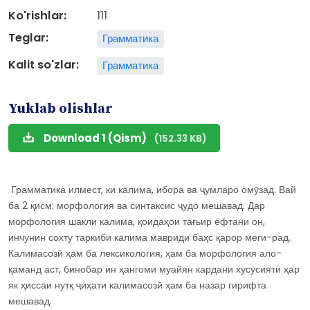
Ko'rishlar:
111
Teglar:
Грамматика
Kalit so'zlar:
Грамматика
Yuklab olishlar
Download 1 (Qism)
(152.33 KB)
Грамматика илмест, ки калима, ибора ва ҷумларо омӯзад. Вай
ба 2 қисм: морфология ва синтаксис ҷудо мешавад. Дар
морфология шакли калима, қоидаҳои тағьир ёфтани он,
инчунин сохту таркиби калима мавриди баҳс қарор меги-рад.
Калимасозӣ ҳам ба лексикология, ҳам ба морфология ало-
қаманд аст, бинобар ин ҳангоми муайян кардани хусусияти ҳар
як ҳиссаи нутқ ҷиҳати калимасозӣ ҳам ба назар гирифта
мешавад.