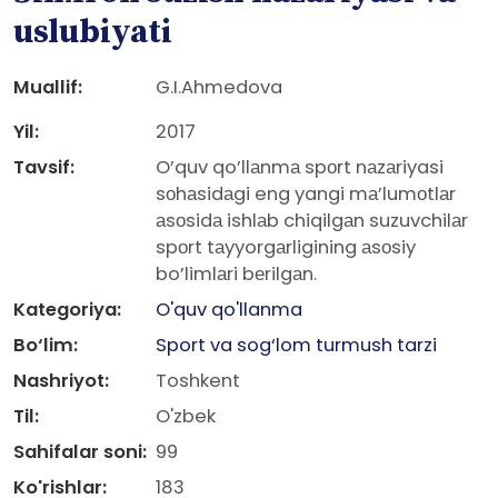
uslubiyati
Muallif:
G.I.Ahmedova
Yil:
2017
Tavsif:
O’quv qo’llаnmа spоrt nаzаriyasi
sоhаsidаgi eng yangi mа’lumоtlаr
аsоsidа ishlаb chiqilgаn suzuvchilаr
spоrt tаyyorgаrligining аsоsiy
bo’limlаri bеrilgаn.
Kategoriya:
O'quv qo'llanma
Bo‘lim:
Sport va sog‘lom turmush tarzi
Nashriyot:
Toshkent
Til:
O'zbek
Sahifalar soni:
99
Ko'rishlar:
183