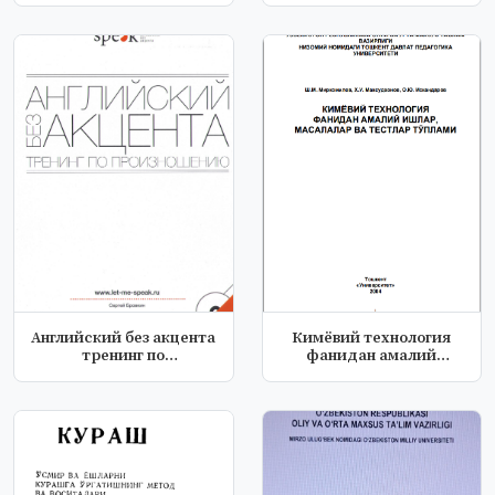
Английский без акцента
Кимёвий технология
тренинг по
фанидан амалий
произношению
ишлар, масалалар...