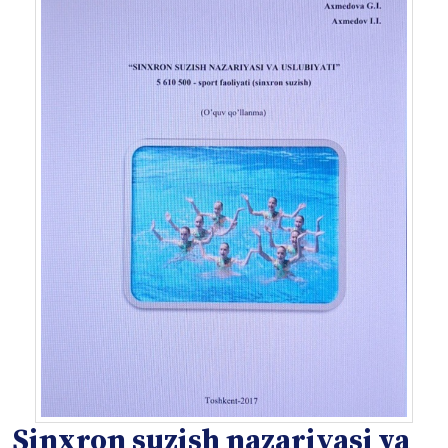
Sinxron suzish nazariyasi va