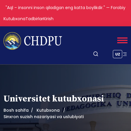
"Aql – insonni inson qiladigan eng katta boylikdir." — Forobiy
Kutubxona
Tadbirlar
Kirish
UZ
Universitet kutubxonasi
Bosh sahifa
Kutubxona
Sinxron suzish nazariyasi va uslubiyati