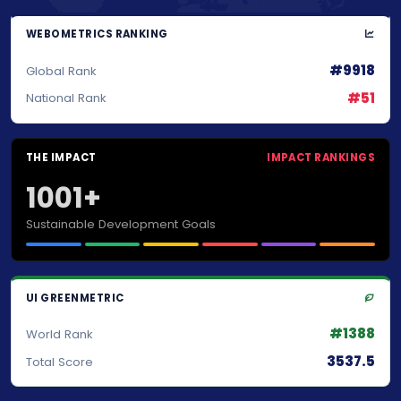
WEBOMETRICS RANKING
#9918
Global Rank
#51
National Rank
THE IMPACT
IMPACT RANKINGS
1001+
Sustainable Development Goals
UI GREENMETRIC
#1388
World Rank
3537.5
Total Score