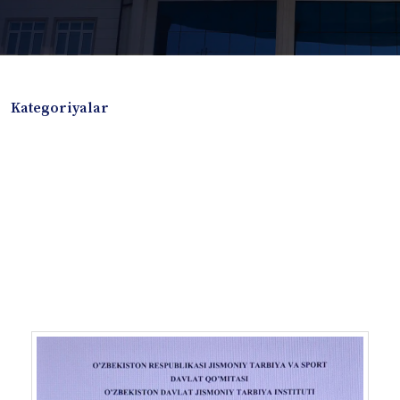
Kategoriyalar
Badiiy adabiyotlar
Boshqa turdagi adabiyotlar
Darslik
Dissertatsiya Avtoreferat
Elektron resurs
Ilmiy to'plam
Jurnal
Kitob albom
Konferensiya materiallari
Laboratoriya ishi
Lug'at
Maqolalar
Metodik qo`llanma
Monografiya
Mustaqil ish
Nazorat savollari-testlar
O'quv qo'llanma
O'quv yoki fan dasturlari
O'quv-uslubiy majmua
O'quv-uslubiy qo'llanma
Prezident asarlari
Risola
Taqdimot