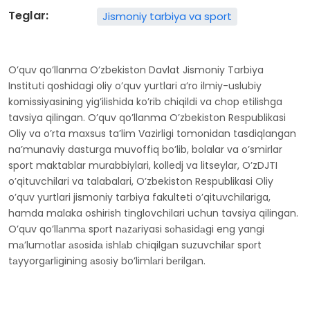
Teglar:
Jismoniy tarbiya va sport
O’quv qo’llanma O’zbekiston Davlat Jismoniy Tarbiya
Instituti qoshidagi oliy o’quv yurtlari a’ro ilmiy-uslubiy
komissiyasining yig’ilishida ko’rib chiqildi va chop etilishga
tavsiya qilingan. O’quv qo’llanma O’zbekiston Respublikasi
Oliy va o’rta maxsus ta’lim Vazirligi tomonidan tasdiqlangan
na’munaviy dasturga muvoffiq bo’lib, bolalar va o’smirlar
sport maktablar murabbiylari, kolledj va litseylar, O’zDJTI
o’qituvchilari va talabalari, O’zbekiston Respublikasi Oliy
o’quv yurtlari jismoniy tarbiya fakulteti o’qituvchilariga,
hamda malaka oshirish tinglovchilari uchun tavsiya qilingan.
O’quv qo’llаnmа spоrt nаzаriyasi sоhаsidаgi eng yangi
mа’lumоtlаr аsоsidа ishlаb chiqilgаn suzuvchilаr spоrt
tаyyorgаrligining аsоsiy bo’limlаri bеrilgаn.